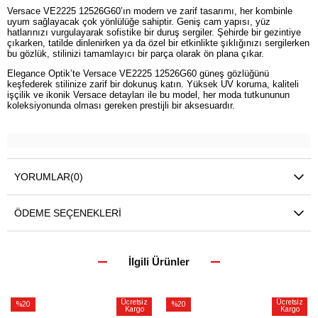
Versace VE2225 12526G60’ın modern ve zarif tasarımı, her kombinle
uyum sağlayacak çok yönlülüğe sahiptir. Geniş cam yapısı, yüz
hatlarınızı vurgulayarak sofistike bir duruş sergiler. Şehirde bir gezintiye
çıkarken, tatilde dinlenirken ya da özel bir etkinlikte şıklığınızı sergilerken
bu gözlük, stilinizi tamamlayıcı bir parça olarak ön plana çıkar.
Elegance Optik’te Versace VE2225 12526G60 güneş gözlüğünü
keşfederek stilinize zarif bir dokunuş katın. Yüksek UV koruma, kaliteli
işçilik ve ikonik Versace detayları ile bu model, her moda tutkununun
koleksiyonunda olması gereken prestijli bir aksesuardır.
YORUMLAR
(0)
ÖDEME SEÇENEKLERI
İlgili Ürünler
Ücretsiz
Ücretsiz
%20
%20
Kargo
Kargo