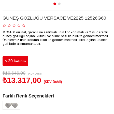
GÜNEŞ GÖZLÜĞÜ VERSACE VE2225 12526G60
® %100 orijinal, garanti ve sertifikalı ürün UV korumalı ve 2 yıl garantili
güneş gözlüğü orijinal kutusu ve silme bezi ile birlikte gönderilmektedir.
Ürünlerimiz ürün koruma kilidi ile gönderilmektedir, kilidi açılan ürünler
geri iade alınmamaktadır.
20
%
İndirim
₺16.646,00
(KDV Dahil)
₺13.317,00
(KDV Dahil)
Farklı Renk Seçenekleri