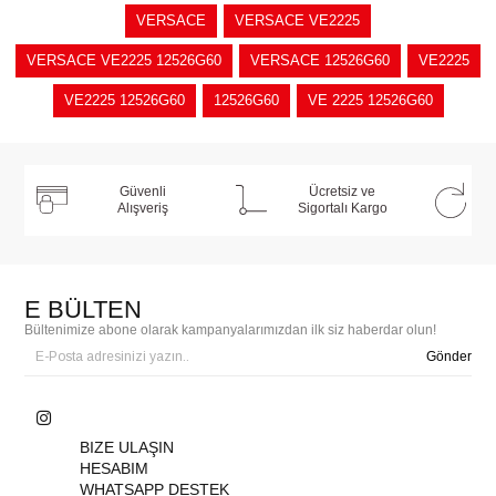
VERSACE
VERSACE VE2225
VERSACE VE2225 12526G60
VERSACE 12526G60
VE2225
VE2225 12526G60
12526G60
VE 2225 12526G60
Güvenli
Ücretsiz ve
Alışveriş
Sigortalı Kargo
E BÜLTEN
Bültenimize abone olarak kampanyalarımızdan ilk siz haberdar olun!
Gönder
BIZE ULAŞIN
HESABIM
WHATSAPP DESTEK