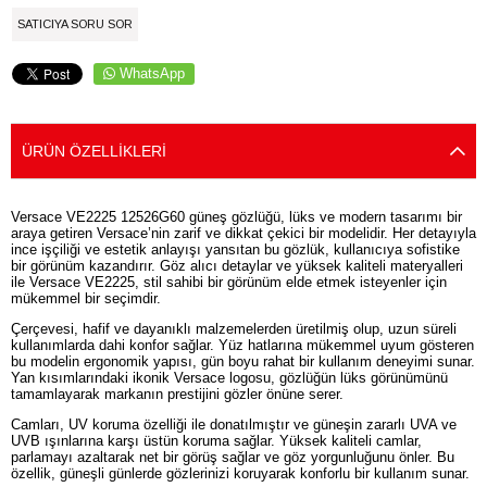
SATICIYA SORU SOR
WhatsApp
ÜRÜN ÖZELLIKLERI
Versace VE2225 12526G60 güneş gözlüğü, lüks ve modern tasarımı bir
araya getiren Versace’nin zarif ve dikkat çekici bir modelidir. Her detayıyla
ince işçiliği ve estetik anlayışı yansıtan bu gözlük, kullanıcıya sofistike
bir görünüm kazandırır. Göz alıcı detaylar ve yüksek kaliteli materyalleri
ile Versace VE2225, stil sahibi bir görünüm elde etmek isteyenler için
mükemmel bir seçimdir.
Çerçevesi, hafif ve dayanıklı malzemelerden üretilmiş olup, uzun süreli
kullanımlarda dahi konfor sağlar. Yüz hatlarına mükemmel uyum gösteren
bu modelin ergonomik yapısı, gün boyu rahat bir kullanım deneyimi sunar.
Yan kısımlarındaki ikonik Versace logosu, gözlüğün lüks görünümünü
tamamlayarak markanın prestijini gözler önüne serer.
Camları, UV koruma özelliği ile donatılmıştır ve güneşin zararlı UVA ve
UVB ışınlarına karşı üstün koruma sağlar. Yüksek kaliteli camlar,
parlamayı azaltarak net bir görüş sağlar ve göz yorgunluğunu önler. Bu
özellik, güneşli günlerde gözlerinizi koruyarak konforlu bir kullanım sunar.