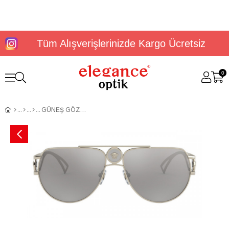
Tüm Alışverişlerinizde Kargo Ücretsiz
0
GÜNEŞ GÖZLÜĞÜ VERSACE VE2225 12526G60