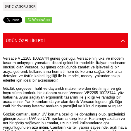
SATICIYA SORU SOR
WhatsApp
ÜRÜN ÖZELLIKLERI
Versace VE2265 10028744 güneş gözlüğü, Versace’nin lüks ve modern
tasarım anlayışını yansıtan, dikkat çekici bir modeldir. İtalyan modasının
öncüsü olan Versace, bu güneş gözlüğünde zarafet ve işlevselliği bir
araya getirerek kullanıcısına hem stil hem de koruma sağlar. Göz alıcı
detayları ve üstün kaliteli işçiliği ile bu model, modayı yakından takip
edenler için ideal bir aksesuardır.
Gözlük çerçevesi, hafif ve dayanıklı malzemelerden üretilmiştir ve gün
boyu süren konforlu bir kullanım sunar. Versace VE2265 10028744, yüz
hatlarına uyum sağlayan ergonomik tasarımı ile şıklığı ve rahatlığı bir
arada sunar. Yan kısımlarında yer alan ikonik Versace logosu, gözlüğe
zarif bir dokunuş katarak markanın prestijini ve lüks duruşunu vurgular.
Gözlük camları, üstün UV koruma özelliği ile donatılmış olup, gözlerinizi
güneşin zararlı UVA ve UVB ışınlarına karşı korur. Parlamayı azaltan ve
net bir görüş sağlayan bu camlar, uzun süreli kullanımlarda göz
yorgunluğunu en aza indirir. Camların kaliteli yapısı sayesinde, açık hava