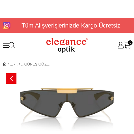
Tüm Alışverişlerinizde Kargo Ücretsiz
0
GÜNEŞ GÖZLÜĞÜ VERSACE VE2265 10028744