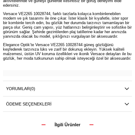
aktivitelerinde ve güneşli günlerde kesintisiz bir görüş deneyimi elde
edersiniz.
Versace VE2265 10028744, farklı tarzlarla kolayca kombinlenebilen
modern ve şık tasarımı ile öne çıkar. İster klasik bir kıyafetle, ister spor
bir kombinle tercih edin, bu gözlük her durumda tarzınızı tamamlayan bir
parça olur. Geniş cam yapısı, yüz hatlarınızı belirginleştirir ve sofistike bir
görünüm sağlar. Şehirde gezintilerden plaj tatillerine kadar her anınızda
yanınızda olacak bu model, şıklığınızı vurgulayan bir aksesuardır.
Elegance Optik’te Versace VE2265 10028744 güneş gözlüğünü
keşfederek tarzınıza lüks ve zarif bir dokunuş ekleyin. Yüksek kaliteli
malzemesi, üstün UV koruma özellikleri ve ikonik Versace detayları ile bu
gözlük, her moda tutkununun sahip olmak isteyeceği özel bir aksesuardır.
YORUMLAR
(0)
ÖDEME SEÇENEKLERI
İlgili Ürünler