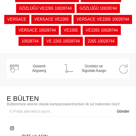
GÖZLÜĞÜ VE2265 10028744
GÖZLÜĞÜ 10028744
VERSACE
VERSACE VE2265
VERSACE VE2265 10028744
VERSACE 10028744
VE2265
VE2265 10028744
10028744
VE 2265 10028744
2265 10028744
Güvenli
Ücretsiz ve
Alışveriş
Sigortalı Kargo
E BÜLTEN
Bültenimize abone olarak kampanyalarımızdan ilk siz haberdar olun!
Gönder