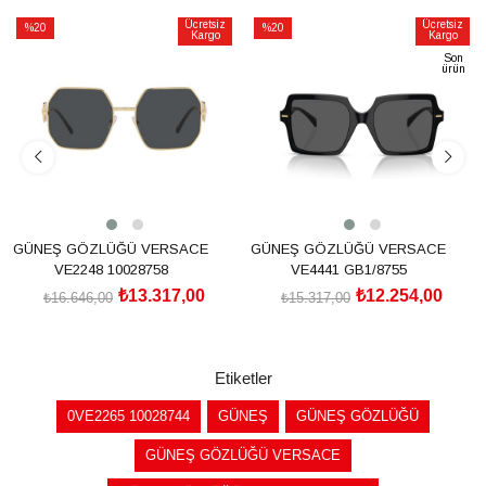
Ücretsiz
Ücretsiz
%20
%20
Kargo
Kargo
İndirim
İndirim
Son
ürün
%20İndirim
%20İndirim
GÜNEŞ GÖZLÜĞÜ VERSACE
GÜNEŞ GÖZLÜĞÜ VERSACE
VE2248 10028758
VE4441 GB1/8755
₺13.317,00
₺12.254,00
₺16.646,00
₺15.317,00
SEPETE EKLE
SEPETE EKLE
Etiketler
0VE2265 10028744
GÜNEŞ
GÜNEŞ GÖZLÜĞÜ
GÜNEŞ GÖZLÜĞÜ VERSACE