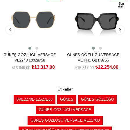
İndirim
İndirim
Son
ürün
%20İndirim
%20İndirim
GÜNEŞ GÖZLÜĞÜ VERSACE
GÜNEŞ GÖZLÜĞÜ VERSACE
VE2248 10028758
VE4441 GB1/8755
₺13.317,00
₺12.254,00
₺16.646,00
₺15.317,00
SEPETE EKLE
SEPETE EKLE
Etiketler
0VE2270D 12527E63
GÜNEŞ
GÜNEŞ GÖZLÜĞÜ
GÜNEŞ GÖZLÜĞÜ VERSACE
GÜNEŞ GÖZLÜĞÜ VERSACE VE2270D