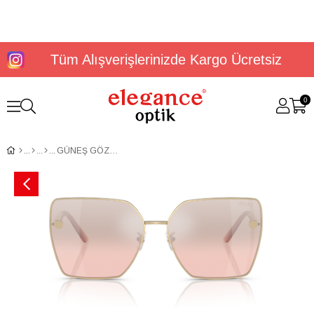
Tüm Alışverişlerinizde Kargo Ücretsiz
0
GÜNEŞ GÖZLÜĞÜ VERSACE VE2270D 12527E63