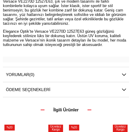
Versace VE2270D 12527E63, şık ve modern tasarımı ile farklı
kombinlerle kolayca uyum sağlar. İster klasik, ister sportif bir stil
benimseyin; bu gözlük her kombine zarif bir dokunuş katar. Geniş cam
tasarımı, yüz hatlarınızı belirginleştirerek sofistike ve iddialı bir görünüm
sağlar. Şehirde gezintiler, tatil anları veya özel etkinliklerde bu gözlükle
tarzınızı en iyi şekilde yansıtabilirsiniz.
Elegance Optik’te Versace VE2270D 12527E63 güneş gözlüğünü
keşfederek stilinize lüks bir dokunuş katın. Üstün UV koruma, kaliteli
malzeme ve Versace’nin ikonik tasarım detayları ile bu model, her moda
tutkununun sahip olmak isteyeceği prestijli bir aksesuardır.
YORUMLAR
(0)
ÖDEME SEÇENEKLERI
İlgili Ürünler
Ücretsiz
Ücretsiz
%20
%20
Kargo
Kargo