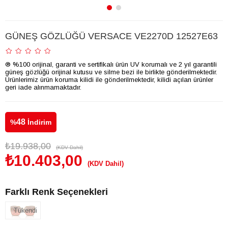
GÜNEŞ GÖZLÜĞÜ VERSACE VE2270D 12527E63
® %100 orijinal, garanti ve sertifikalı ürün UV korumalı ve 2 yıl garantili
güneş gözlüğü orijinal kutusu ve silme bezi ile birlikte gönderilmektedir.
Ürünlerimiz ürün koruma kilidi ile gönderilmektedir, kilidi açılan ürünler
geri iade alınmamaktadır.
48
%
İndirim
₺19.938,00
(KDV Dahil)
₺10.403,00
(KDV Dahil)
Farklı Renk Seçenekleri
Tükendi