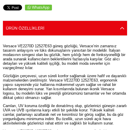
WhatsApp
ÜRÜN ÖZELLIKLERI
Versace VE2270D 12527E63 güneş gözlüğü, Versace’nin zamansız
tasarım anlayışını ve lüks dokunuşlarını yansıtan bir modeldir. İtalyan
modasının simgesi olan bu gözlük, hem şıklığı hem de fonksiyonelliği bir
arada sunarak kullanıcıların beklentilerini fazlasıyla karşılar. Göz alıcı
detayları ve yüksek kaliteli işçiliği, bu modeli moda severler için
vazgeçilmez kılar.
Gözlüğün çerçevesi, uzun süreli konfor sağlamak üzere hafif ve dayanıklı
malzemelerden üretilmiştir. Versace VE2270D 12527E63, ergonomik
yapısı sayesinde yüz hatlarına mükemmel uyum sağlar ve rahat bir
kullanım deneyimi sunar. Yan kısımlarında bulunan ikonik Versace
logosu, bu modelin lüks ve prestijli görünümünü tamamlar ve her ortamda
dikkat çekici olmanızı sağlar.
Camları, UV koruma özelliği ile donatılmış olup, gözlerinizi güneşin zararlı
UVA ve UVB ışınlarına karşı etkili bir şekilde korur. Yüksek kaliteli
camlar, parlamayı azaltarak net ve kesintisiz bir görüş sağlar, bu da göz
yorgunluğunu minimuma indirir. Bu özellik, uzun süreli açık hava
aktivitelerinde gözlerinizi rahat ettirir ve sağlıklı bir kullanım sunar.