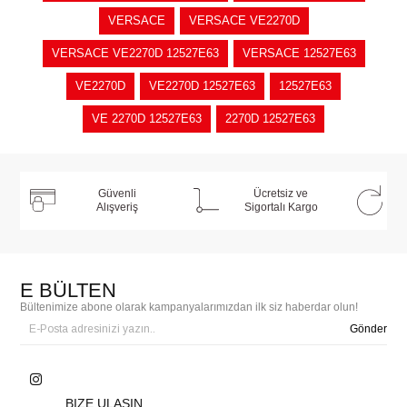
VERSACE
VERSACE VE2270D
VERSACE VE2270D 12527E63
VERSACE 12527E63
VE2270D
VE2270D 12527E63
12527E63
VE 2270D 12527E63
2270D 12527E63
Güvenli
Ücretsiz ve
Alışveriş
Sigortalı Kargo
E BÜLTEN
Bültenimize abone olarak kampanyalarımızdan ilk siz haberdar olun!
Gönder
BIZE ULAŞIN