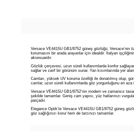
Versace VE4415U GB1/8752 güneş gözlüğü, Versace’nin özgün
korumasını bir arada arayanlar için idealdir. İtalyan işçili
aksesuardır.
Gözlük çerçevesi, uzun süreli kullanımlarda konfor sağla
sağlar ve zarif bir görünüm sunar. Yan kısımlarında yer alan 
Camları, yüksek UV koruma özelliği ile donatılmış olup, güne
camlar, uzun süreli kullanımlarda göz yorgunluğunu en aza in
Versace VE4415U GB1/8752’nin modern ve zamansız tasarımı, fa
şekilde tamamlar. Geniş cam yapısı, yüz hatlarınızı vurgulaya
parçadır.
Elegance Optik’te Versace VE4415U GB1/8752 güneş gözlüğün
göz sağlığınızı korur hem de tarzınızı tamamlar.