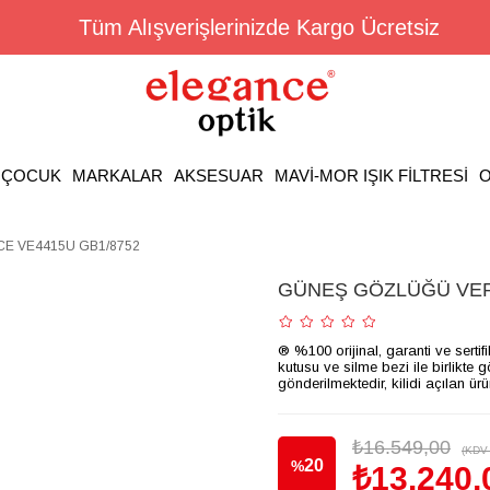
Tüm Alışverişlerinizde Kargo Ücretsiz
ÇOCUK
MARKALAR
AKSESUAR
MAVİ-MOR IŞIK FİLTRESİ
O
E VE4415U GB1/8752
GÜNEŞ GÖZLÜĞÜ VER
® %100 orijinal, garanti ve sertif
kutusu ve silme bezi ile birlikte 
gönderilmektedir, kilidi açılan ür
₺16.549,00
(KDV 
20
%
₺13.240,