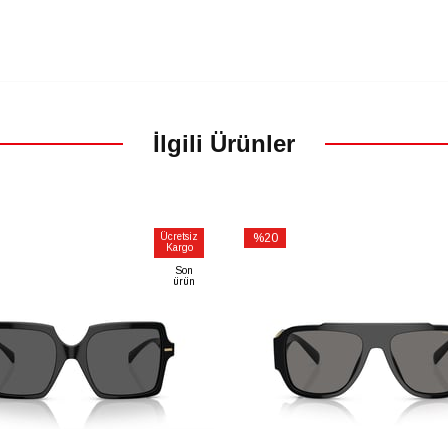
İlgili Ürünler
Ücretsiz
%20
Kargo
İndirim
Son
m
%20İndirim
ürün