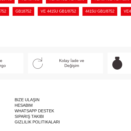
752
GB18752
VE 4415U GB1/8752
4415U GB1/8752
VE4
ve
Kolay İade ve
argo
Değişim
BIZE ULAŞIN
HESABIM
WHATSAPP DESTEK
SIPARIŞ TAKIBI
GIZLILIK POLITIKALARI