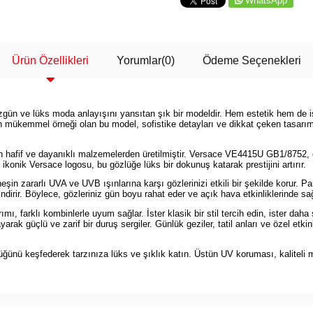
WhatsApp
Ürün Özellikleri
Yorumlar
(0)
Ödeme Seçenekleri
 ve lüks moda anlayışını yansıtan şık bir modeldir. Hem estetik hem de işle
ğinin mükemmel örneği olan bu model, sofistike detayları ve dikkat çeken tasar
yan hafif ve dayanıklı malzemelerden üretilmiştir. Versace VE4415U GB1/875
ikonik Versace logosu, bu gözlüğe lüks bir dokunuş katarak prestijini artırır.
şin zararlı UVA ve UVB ışınlarına karşı gözlerinizi etkili bir şekilde korur. 
dirir. Böylece, gözleriniz gün boyu rahat eder ve açık hava etkinliklerinde sağ
rklı kombinlerle uyum sağlar. İster klasik bir stil tercih edin, ister daha sp
rak güçlü ve zarif bir duruş sergiler. Günlük geziler, tatil anları ve özel etk
ü keşfederek tarzınıza lüks ve şıklık katın. Üstün UV koruması, kaliteli ma