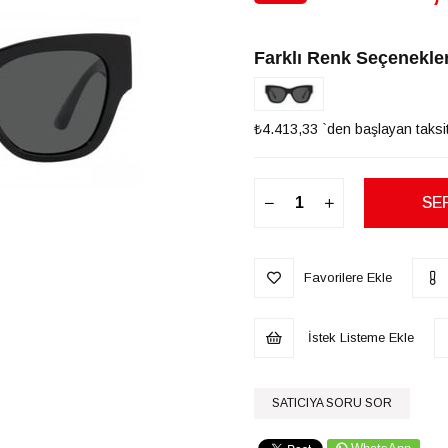
İndirim
Farklı Renk Seçenekler
₺4.413,33
`den başlayan taksit
Favorilere Ekle
İstek Listeme Ekle
SATICIYA SORU SOR