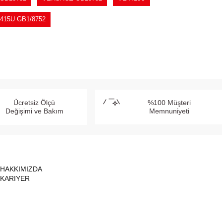
415U GB1/8752
Ücretsiz Ölçü
%100 Müşteri
Değişimi ve Bakım
Memnuniyeti
HAKKIMIZDA
KARIYER