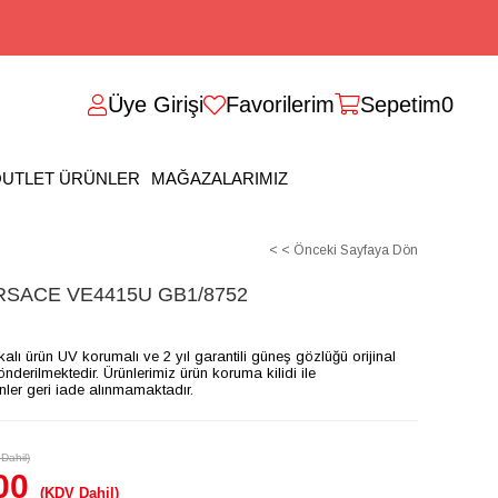
Üye Girişi
Favorilerim
Sepetim
0
UTLET ÜRÜNLER
MAĞAZALARIMIZ
< < Önceki Sayfaya Dön
SACE VE4415U GB1/8752
ikalı ürün UV korumalı ve 2 yıl garantili güneş gözlüğü orijinal
gönderilmektedir. Ürünlerimiz ürün koruma kilidi ile
ünler geri iade alınmamaktadır.
Dahil)
00
(KDV Dahil)