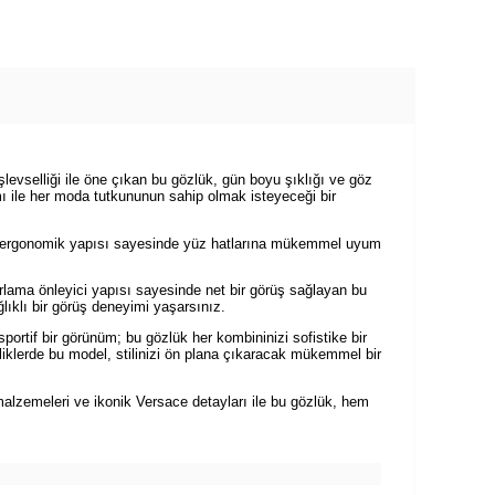
vselliği ile öne çıkan bu gözlük, gün boyu şıklığı ve göz
ımı ile her moda tutkununun sahip olmak isteyeceği bir
2, ergonomik yapısı sayesinde yüz hatlarına mükemmel uyum
Parlama önleyici yapısı sayesinde net bir görüş sağlayan bu
lıklı bir görüş deneyimi yaşarsınız.
ortif bir görünüm; bu gözlük her kombininizi sofistike bir
inliklerde bu model, stilinizi ön plana çıkaracak mükemmel bir
lzemeleri ve ikonik Versace detayları ile bu gözlük, hem