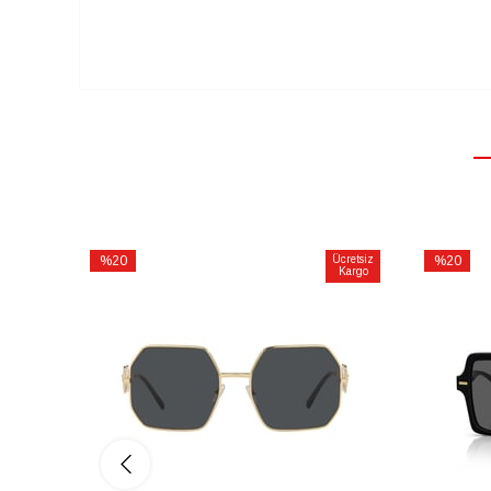
%20
Ücretsiz
%20
Kargo
İndirim
İndirim
%20İndirim
%20İndiri