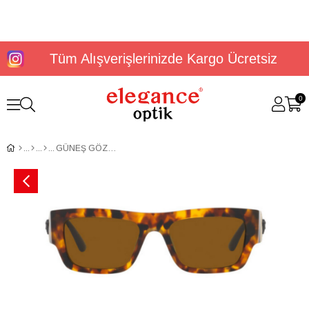
Tüm Alışverişlerinizde Kargo Ücretsiz
0
GÜNEŞ GÖZLÜĞÜ VERSACE VE4416U53511963