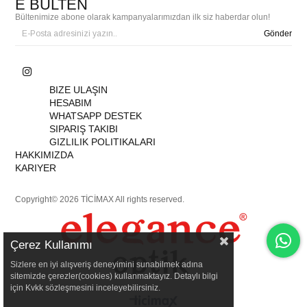
E BÜLTEN
Bültenimize abone olarak kampanyalarımızdan ilk siz haberdar olun!
Gönder
BIZE ULAŞIN
HESABIM
WHATSAPP DESTEK
SIPARIŞ TAKIBI
GIZLILIK POLITIKALARI
HAKKIMIZDA
KARIYER
Copyright© 2026 TİCİMAX All rights reserved.
Çerez Kullanımı
Sizlere en iyi alışveriş deneyimini sunabilmek adına
sitemizde çerezler(cookies) kullanmaktayız. Detaylı bilgi
için Kvkk sözleşmesini inceleyebilirsiniz.