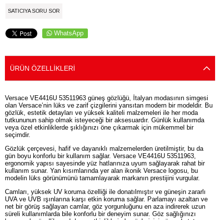
SATICIYA SORU SOR
WhatsApp
ÜRÜN ÖZELLIKLERI
Versace VE4416U 53511963 güneş gözlüğü, İtalyan modasının simgesi
olan Versace’nin lüks ve zarif çizgilerini yansıtan modern bir modeldir. Bu
gözlük, estetik detayları ve yüksek kaliteli malzemeleri ile her moda
tutkununun sahip olmak isteyeceği bir aksesuardır. Günlük kullanımda
veya özel etkinliklerde şıklığınızı öne çıkarmak için mükemmel bir
seçimdir.
Gözlük çerçevesi, hafif ve dayanıklı malzemelerden üretilmiştir, bu da
gün boyu konforlu bir kullanım sağlar. Versace VE4416U 53511963,
ergonomik yapısı sayesinde yüz hatlarınıza uyum sağlayarak rahat bir
kullanım sunar. Yan kısımlarında yer alan ikonik Versace logosu, bu
modelin lüks görünümünü tamamlayarak markanın prestijini vurgular.
Camları, yüksek UV koruma özelliği ile donatılmıştır ve güneşin zararlı
UVA ve UVB ışınlarına karşı etkin koruma sağlar. Parlamayı azaltan ve
net bir görüş sağlayan camlar, göz yorgunluğunu en aza indirerek uzun
süreli kullanımlarda bile konforlu bir deneyim sunar. Göz sağlığınızı