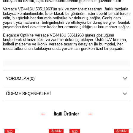
koruyan bu özellik, açık hava etkinliklerinde gözlerinizi güvende tutar.
Versace VE4416U 53511963’ün şık ve zamansız tasarımı, farklı tarzlarla
kolayca kombinlenebilir. İster klasik bir görünüm, ister sportif bir stil tercih
edin, bu gözlük her durumda sofistike bir dokunuş sağlar. Geniş cam
yapısı, yüz hatlarınızı belirginleştirir ve etkileyici bir duruş sergiler. Günlük
yaşamdan özel davetlere kadar her ortamda şıklığınızı korumanızı sağlar.
Elegance Optik’te Versace VE4416U 53511963 güneş gözlüğünü
keşfederek stilinize lüks ve zarif bir dokunuş ekleyin. Üstün UV koruma,
kaliteli malzeme ve ikonik Versace tasarım detayları ile bu model, her
moda tutkununun koleksiyonunda yer alması gereken özel bir parçadır.
YORUMLAR
(0)
ÖDEME SEÇENEKLERI
İlgili Ürünler
Ücretsiz
Ücretsiz
%20
%20