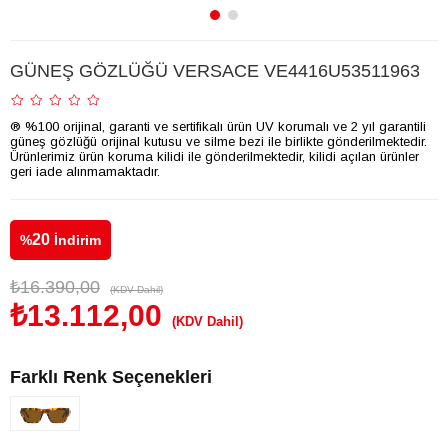
GÜNEŞ GÖZLÜĞÜ VERSACE VE4416U53511963
® %100 orijinal, garanti ve sertifikalı ürün UV korumalı ve 2 yıl garantili
güneş gözlüğü orijinal kutusu ve silme bezi ile birlikte gönderilmektedir.
Ürünlerimiz ürün koruma kilidi ile gönderilmektedir, kilidi açılan ürünler
geri iade alınmamaktadır.
20
%
İndirim
₺16.390,00
(KDV Dahil)
₺13.112,00
(KDV Dahil)
Farklı Renk Seçenekleri