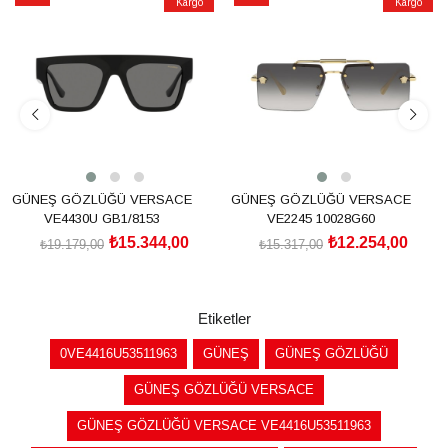
Kargo
Kargo
İndirim
İndirim
%20İndirim
%20İndirim
GÜNEŞ GÖZLÜĞÜ VERSACE
GÜNEŞ GÖZLÜĞÜ VERSACE
VE4430U GB1/8153
VE2245 10028G60
₺15.344,00
₺12.254,00
₺19.179,00
₺15.317,00
SEPETE EKLE
SEPETE EKLE
Etiketler
0VE4416U53511963
GÜNEŞ
GÜNEŞ GÖZLÜĞÜ
GÜNEŞ GÖZLÜĞÜ VERSACE
GÜNEŞ GÖZLÜĞÜ VERSACE VE4416U53511963