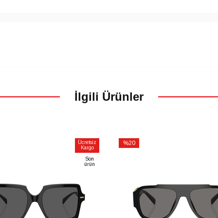
İlgili Ürünler
Ücretsiz
%20
Kargo
İndirim
Son
m
%20İndirim
ürün