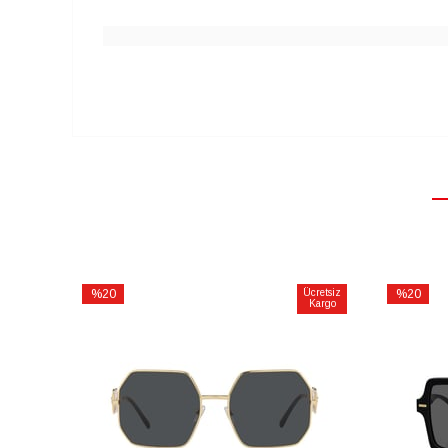
%20
Ücretsiz
%20
Kargo
İndirim
İndirim
%20İndirim
%20İndiri