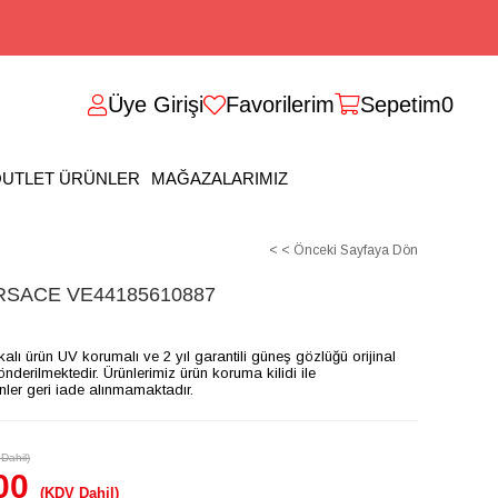
Üye Girişi
Favorilerim
Sepetim
0
UTLET ÜRÜNLER
MAĞAZALARIMIZ
< < Önceki Sayfaya Dön
SACE VE44185610887
ikalı ürün UV korumalı ve 2 yıl garantili güneş gözlüğü orijinal
gönderilmektedir. Ürünlerimiz ürün koruma kilidi ile
ünler geri iade alınmamaktadır.
Dahil)
00
(KDV Dahil)