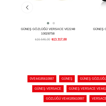
GÜNEŞ GÖZLÜĞÜ VERSACE VE2248
GÜNEŞ 
10028758
₺16.646,00
₺13.317,00
SEPETE EKLE
0VE44185610887
GÜNEŞ
GÜNEŞ GÖZLÜĞ
GÜNEŞ VERSACE
GÜNEŞ VERSACE VE441
GÖZLÜĞÜ VE44185610887
VERSAC