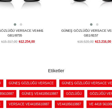
GÖZLÜĞÜ VERSACE VE4441
GÜNEŞ GÖZLÜĞÜ VERSACE VE
GB1/8755
GB1/8157
₺15.317,00
₺12.254,00
₺16.520,00
₺13.216,00
SEPETE EKLE
SEPETE EKLE
Etiketler
Ü
GÜNEŞ GÖZLÜĞÜ VERSACE
GÜNEŞ GÖZLÜĞÜ VERSACE VE4
85610887
GÜNEŞ VE44185610887
GÖZLÜĞÜ
GÖZLÜĞÜ VE
E
VERSACE VE44185610887
VE44185610887
VE 4418 56108