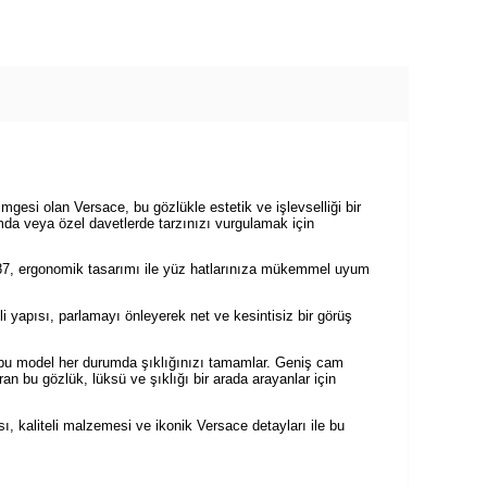
esi olan Versace, bu gözlükle estetik ve işlevselliği bir
ımda veya özel davetlerde tarzınızı vurgulamak için
0887, ergonomik tasarımı ile yüz hatlarınıza mükemmel uyum
i yapısı, parlamayı önleyerek net ve kesintisiz bir görüş
, bu model her durumda şıklığınızı tamamlar. Geniş cam
aran bu gözlük, lüksü ve şıklığı bir arada arayanlar için
kaliteli malzemesi ve ikonik Versace detayları ile bu