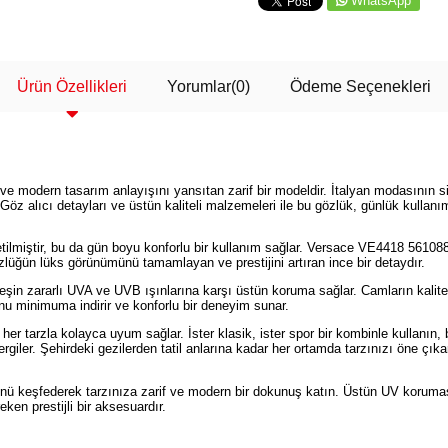
WhatsApp
Ürün Özellikleri
Yorumlar
(0)
Ödeme Seçenekleri
modern tasarım anlayışını yansıtan zarif bir modeldir. İtalyan modasının simg
 Göz alıcı detayları ve üstün kaliteli malzemeleri ile bu gözlük, günlük kullan
etilmiştir, bu da gün boyu konforlu bir kullanım sağlar. Versace VE4418 561
zlüğün lüks görünümünü tamamlayan ve prestijini artıran ince bir detaydır.
eşin zararlı UVA ve UVB ışınlarına karşı üstün koruma sağlar. Camların kalitel
unu minimuma indirir ve konforlu bir deneyim sunar.
er tarzla kolayca uyum sağlar. İster klasik, ister spor bir kombinle kullanın
 sergiler. Şehirdeki gezilerden tatil anlarına kadar her ortamda tarzınızı öne çık
keşfederek tarzınıza zarif ve modern bir dokunuş katın. Üstün UV koruması, 
n prestijli bir aksesuardır.