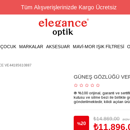
Tüm Alışverişlerinizde Kargo Ücretsiz
ÇOCUK
MARKALAR
AKSESUAR
MAVİ-MOR IŞIK FİLTRESİ
O
E VE44185610887
GÜNEŞ GÖZLÜĞÜ VER
® %100 orijinal, garanti ve sertif
kutusu ve silme bezi ile birlikte 
gönderilmektedir, kilidi açılan ür
₺14.869,00
(KDV 
20
%
₺11.896,