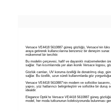
Versace VE4418 5610887 güneş gözlüğü, Versace’nin lüks ve 
araya getirerek kullanıcılarına benzersiz bir deneyim sunar.
mükemmel bir tercihtir.
Bu modelin çerçevesi, hafif ve dayanıklı malzemelerden ür
sağlar. Yan kısımlarında yer alan ikonik Versace logosu, gö
Gözlük camları, UV koruma özelliği ile donatılmış olup, gün
sağlar. Bu özellik, uzun süreli kullanımlarda göz yorgunluğ
Versace VE4418 5610887’nin modern ve sofistike tasarımı, h
yapısı, yüz hatlarınızı belirginleştirir ve sofistike bir duruş
idealdir.
Elegance Optik’te Versace VE4418 5610887 güneş gözlüğünü 
model, her moda tutkununun koleksiyonunda bulunması gereke