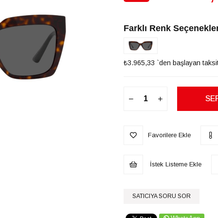
İndirim
Farklı Renk Seçenekler
₺3.965,33
`den başlayan taksit
Favorilere Ekle
İstek Listeme Ekle
SATICIYA SORU SOR