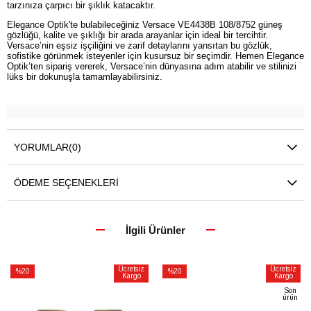
tarzınıza çarpıcı bir şıklık katacaktır.
Elegance Optik'te bulabileceğiniz Versace VE4438B 108/8752 güneş
gözlüğü, kalite ve şıklığı bir arada arayanlar için ideal bir tercihtir.
Versace’nin eşsiz işçiliğini ve zarif detaylarını yansıtan bu gözlük,
sofistike görünmek isteyenler için kusursuz bir seçimdir. Hemen Elegance
Optik’ten sipariş vererek, Versace’nin dünyasına adım atabilir ve stilinizi
lüks bir dokunuşla tamamlayabilirsiniz.
YORUMLAR
(0)
ÖDEME SEÇENEKLERI
İlgili Ürünler
Ücretsiz
Ücretsiz
%20
%20
Kargo
Kargo
İndirim
İndirim
Son
ürün
%20İndirim
%20İndirim