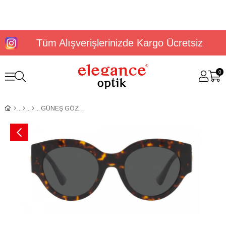
Tüm Alışverişlerinizde Kargo Ücretsiz
0
GÜNEŞ GÖZLÜĞÜ VERSACE VE4438B 108/8752