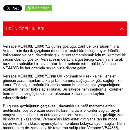
WhatsApp
ÜRÜN ÖZELLIKLERI
Versace VE4438B 108/8752 güneş gözlüğü, zarif ve lüks tasarımıyla
Versace'nin ikonik çizgilerini modern bir estetikle buluşturuyor. Günlük
kullanımda ve özel davetlerde şıklığınızı tamamlamak için mükemmel bir
seçim olan bu gözlük, Versace'nin detaylara gösterdiği özeni yansıtarak
tarzınıza sofistike bir hava katar. İster şehirde ister tatilde, Versace
VE4438B ile her ortamda şıklığınızla dikkat çekin.
Versace VE4438B 108/8752’nin UV korumalı yüksek kaliteli lensleri,
güneşin zararlı ışınlarına karşı tam koruma sağlayarak göz sağlığınızı
korur. Gün boyu konforlu bir görüş sunan bu lensler, göz yorgunluğunu
azaltarak net bir bakış açısı sunar. Bu sayede hem sağlığınızı korurken
hem de stilinizi güçlendiren bir aksesuar kullanmanın keyfini
çıkarabilirsiniz.
Bu güneş gözlüğünün çerçevesi, dayanıklı ve hafif malzemelerden
üretilmiştir; böylece uzun süreli kullanımlarda bile konfor sağlar. Siyah
çerçeve üzerindeki altın detaylar ve ikonik Versace logosu, gözlüğe zarif
bir dokunuş kazandırır. Versace’nin lüks estetiğini yansıtan bu model,
siyah ve altının klasik uyumuyla her kombine kolayca uyum sağlar. Hem
modern hem de zamansız bir tasarıma sahip olan Versace VE4438B,