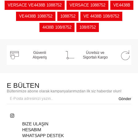
VERSACE VE4438B 1088752
VERSACE 1088752
VE4438B
VE4438B 1088752
1088752
VE 4438B 108/8752
4438B 108/8752
108/8752
Güvenli
Ücretsiz ve
Alışveriş
Sigortalı Kargo
E BÜLTEN
Bültenimize abone olarak kampanyalarımızdan ilk siz haberdar olun!
Gönder
BIZE ULAŞIN
HESABIM
WHATSAPP DESTEK