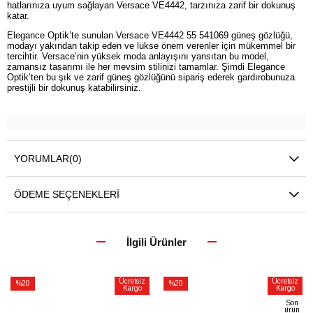
hatlarınıza uyum sağlayan Versace VE4442, tarzınıza zarif bir dokunuş
katar.
Elegance Optik’te sunulan Versace VE4442 55 541069 güneş gözlüğü,
modayı yakından takip eden ve lükse önem verenler için mükemmel bir
tercihtir. Versace’nin yüksek moda anlayışını yansıtan bu model,
zamansız tasarımı ile her mevsim stilinizi tamamlar. Şimdi Elegance
Optik’ten bu şık ve zarif güneş gözlüğünü sipariş ederek gardırobunuza
prestijli bir dokunuş katabilirsiniz.
YORUMLAR
(0)
ÖDEME SEÇENEKLERI
İlgili Ürünler
Ücretsiz
Ücretsiz
%20
%20
Kargo
Kargo
İndirim
İndirim
Son
ürün
%20İndirim
%20İndirim