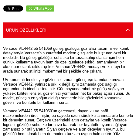
WhatsApp
ÜRÜN ÖZELLIKLERI
Versace VE4442 55 541069 güneş gözlüğü, göz alıcı tasarımı ve ikonik
detaylarıyla Versace'nin zarafetini modern çizgilerle buluşturan özel bir
modeldir. Bu güneş gözlüğü, sofistike bir tarza sahip olanlar için hem
günlük kullanıma uygun hem de özel günlerde şıklığı tamamlayan bir
aksesuar olarak dikkat çeker. Versace VE4442, modayı ve kaliteyi bir
arada sunarak stilinizi mükemmel bir şekilde öne çıkarır.
UV korumalı lensleriyle gözlerinizi zararlı güneş ışınlarından koruyan
Versace VE4442, yalnızca şıklık değil aynı zamanda göz sağlığı
açısından da ideal bir tercihtir. Gün boyunca rahat bir görüş sağlayan
yüksek kaliteli lensler, gözlerinizi yormadan net bir bakış açısı sunar. Bu
model, güneşin en yoğun olduğu saatlerde bile gözlerinizi koruyarak
güvenli ve konforlu bir kullanım sunar.
Versace VE4442 55 541069’un çerçevesi, dayanıklı ve hafif
malzemelerden üretilmiştir; bu sayede uzun süreli kullanımda bile konforlu
bir deneyim sunar. Çerçeve üzerindeki altın detaylar ve ikonik Versace
logosu, gözlüğe sofistike bir hava katarak her kıyafetle uyum sağlayan
zamansız bir stil yaratır. Siyah çerçeve ve altın detayların uyumu, bu
gözlüğü hem klasik hem de modern tarzlara uygun hale getirir. Yüz