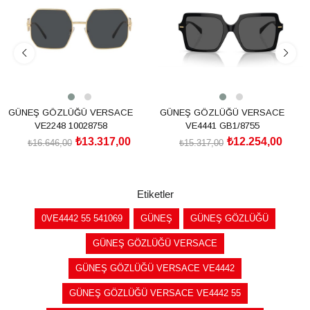
GÜNEŞ GÖZLÜĞÜ VERSACE
GÜNEŞ GÖZLÜĞÜ VERSACE
VE2248 10028758
VE4441 GB1/8755
₺13.317,00
₺12.254,00
₺16.646,00
₺15.317,00
SEPETE EKLE
SEPETE EKLE
Etiketler
0VE4442 55 541069
GÜNEŞ
GÜNEŞ GÖZLÜĞÜ
GÜNEŞ GÖZLÜĞÜ VERSACE
GÜNEŞ GÖZLÜĞÜ VERSACE VE4442
GÜNEŞ GÖZLÜĞÜ VERSACE VE4442 55