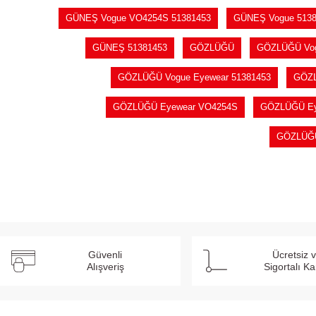
GÜNEŞ Vogue VO4254S 51381453
GÜNEŞ Vogue 5138
GÜNEŞ 51381453
GÖZLÜĞÜ
GÖZLÜĞÜ Vo
GÖZLÜĞÜ Vogue Eyewear 51381453
GÖZL
GÖZLÜĞÜ Eyewear VO4254S
GÖZLÜĞÜ Ey
GÖZLÜĞÜ
Güvenli
Ücretsiz 
Alışveriş
Sigortalı K