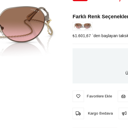
İndirim
Farklı Renk Seçenekler
Tükendi
₺1.601,67
`den başlayan taksit
Ü
Favorilere Ekle
Kargo Bedava