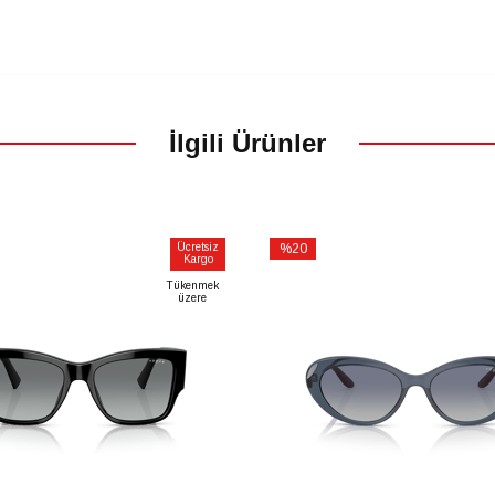
İlgili Ürünler
Ücretsiz
%20
Kargo
İndirim
Tükenmek
m
%20İndirim
üzere