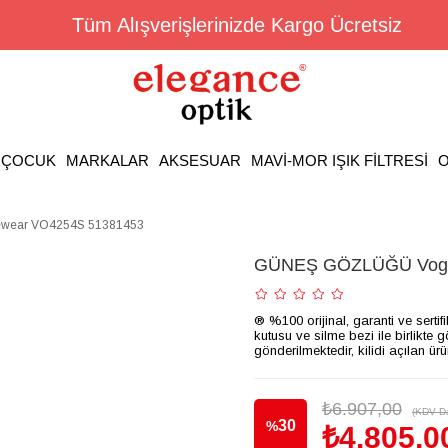
Tüm Alışverişlerinizde Kargo Ücretsiz
ÇOCUK
MARKALAR
AKSESUAR
MAVİ-MOR IŞIK FİLTRESİ
O
wear VO4254S 51381453
GÜNEŞ GÖZLÜĞÜ Vogu
® %100 orijinal, garanti ve sertif
kutusu ve silme bezi ile birlikte 
gönderilmektedir, kilidi açılan ür
₺6.907,00
(KDV Da
30
%
₺4.805,0