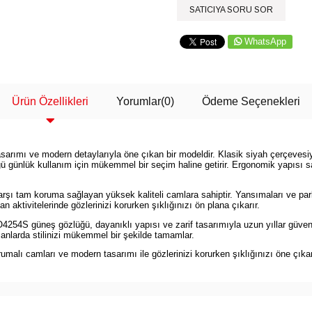
SATICIYA SORU SOR
WhatsApp
Ürün Özellikleri
Yorumlar
(0)
Ödeme Seçenekleri
ımı ve modern detaylarıyla öne çıkan bir modeldir. Klasik siyah çerçevesiyl
ü günlük kullanım için mükemmel bir seçim haline getirir. Ergonomik yapısı s
şı tam koruma sağlayan yüksek kaliteli camlara sahiptir. Yansımaları ve parl
n aktivitelerinde gözlerinizi korurken şıklığınızı ön plana çıkarır.
54S güneş gözlüğü, dayanıklı yapısı ve zarif tasarımıyla uzun yıllar güvenle
anlarda stilinizi mükemmel bir şekilde tamamlar.
ı camları ve modern tasarımı ile gözlerinizi korurken şıklığınızı öne çıka