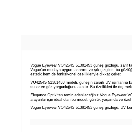
Vogue Eyewear VO4254S 51381453 güneş gözlüğü, zarif tasar
Vogue’un modaya uygun tasarımı ve şık çizgileri, bu gözlüğ
estetik hem de fonksiyonel özellikleriyle dikkat çeker.
VO4254S 51381453 modeli, güneşin zararlı UV ışınlarına kar
sunar ve göz yorgunluğunu azaltır. Bu özellikleri ile dış meka
Elegance Optik’ten temin edebileceğiniz Vogue Eyewear VO42
arayanlar için ideal olan bu model, günlük yaşamda ve özel 
Vogue Eyewear VO4254S 51381453 güneş gözlüğü, UV korumal