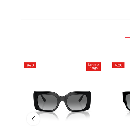
%20
Ücretsiz
%20
Kargo
İndirim
İndirim
%20İndirim
%20İndiri