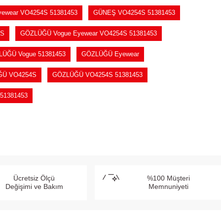
ewear VO4254S 51381453
GÜNEŞ VO4254S 51381453
4S
GÖZLÜĞÜ Vogue Eyewear VO4254S 51381453
ÜĞÜ Vogue 51381453
GÖZLÜĞÜ Eyewear
Ü VO4254S
GÖZLÜĞÜ VO4254S 51381453
51381453
Ücretsiz Ölçü
%100 Müşteri
Değişimi ve Bakım
Memnuniyeti