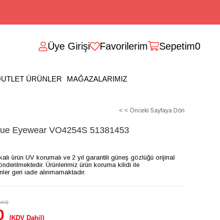
Üye Girişi
Favorilerim
Sepetim
0
UTLET ÜRÜNLER
MAĞAZALARIMIZ
< < Önceki Sayfaya Dön
e Eyewear VO4254S 51381453
ikalı ürün UV korumalı ve 2 yıl garantili güneş gözlüğü orijinal
gönderilmektedir. Ürünlerimiz ürün koruma kilidi ile
ünler geri iade alınmamaktadır.
hil)
0
(KDV Dahil)