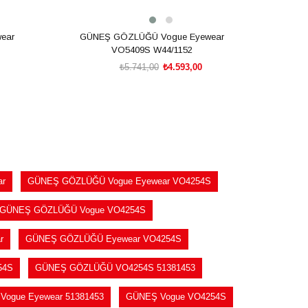
ear
GÜNEŞ GÖZLÜĞÜ Vogue Eyewear
GÜN
VO5409S W44/1152
₺5.741,00
₺4.593,00
SEPETE EKLE
ar
GÜNEŞ GÖZLÜĞÜ Vogue Eyewear VO4254S
GÜNEŞ GÖZLÜĞÜ Vogue VO4254S
r
GÜNEŞ GÖZLÜĞÜ Eyewear VO4254S
54S
GÜNEŞ GÖZLÜĞÜ VO4254S 51381453
Vogue Eyewear 51381453
GÜNEŞ Vogue VO4254S