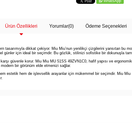
WhatsApp
Ürün Özellikleri
Yorumlar
(0)
Ödeme Seçenekleri
arımıyla dikkat çekiyor. Miu Miu’nun yenilikçi çizgilerini yansıtan bu model,
 günler için ideal bir seçimdir. Bu gözlük, stilinizi sofistike bir dokunuşla t
rına karşı güvenle korur. Miu Miu MU 51SS 49ZVN1C0, hafif yapısı ve ergonomik
e modern bir görünüm elde etmenizi sağlar.
 hem estetik hem de işlevsellik arayanlar için mükemmel bir seçimdir. Miu 
r.