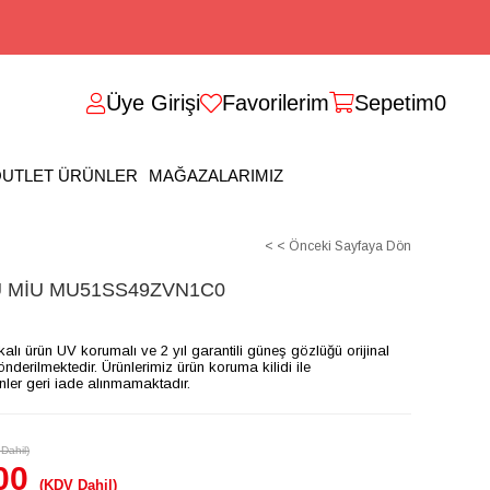
Üye Girişi
Favorilerim
Sepetim
0
UTLET ÜRÜNLER
MAĞAZALARIMIZ
< < Önceki Sayfaya Dön
 MİU MU51SS49ZVN1C0
ikalı ürün UV korumalı ve 2 yıl garantili güneş gözlüğü orijinal
gönderilmektedir. Ürünlerimiz ürün koruma kilidi ile
ünler geri iade alınmamaktadır.
Dahil)
00
(KDV Dahil)