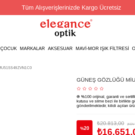
Tüm Alışverişlerinizde Kargo Ücretsiz
ÇOCUK
MARKALAR
AKSESUAR
MAVİ-MOR IŞIK FİLTRESİ
O
MU51SS49ZVN1C0
GÜNEŞ GÖZLÜĞÜ MİU
® %100 orijinal, garanti ve sertif
kutusu ve silme bezi ile birlikte 
gönderilmektedir, kilidi açılan ür
₺20.813,00
(KDV 
20
%
₺16.651,