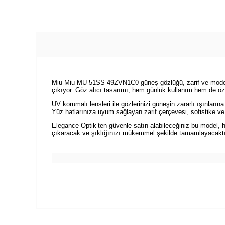
Miu Miu MU 51SS 49ZVN1C0 güneş gözlüğü, zarif ve modern tas
çıkıyor. Göz alıcı tasarımı, hem günlük kullanım hem de özel
UV korumalı lensleri ile gözlerinizi güneşin zararlı ışınla
Yüz hatlarınıza uyum sağlayan zarif çerçevesi, sofistike v
Elegance Optik’ten güvenle satın alabileceğiniz bu model,
çıkaracak ve şıklığınızı mükemmel şekilde tamamlayacaktı