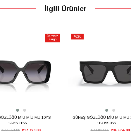
İlgili Ürünler
Ücretsiz
%20
Kargo
İndirim
m
%20İndirim
ÖZLÜĞÜ MİU MİU MU 10YS
GÜNEŞ GÖZLÜĞÜ MİU MİU MU
1AB5D156
1BO5S055
₺22.153,00
₺17.723,00
₺20.817,00
₺16.654,00