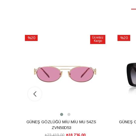
%20
Ücretsiz
%20
Kargo
İndirim
İndirim
%20İndirim
%20İndiri
GÜNEŞ GÖZLÜĞÜ MİU MİU MU 54ZS
GÜNEŞ G
ZVN50D53
₺23.419,00
₺18.736,00