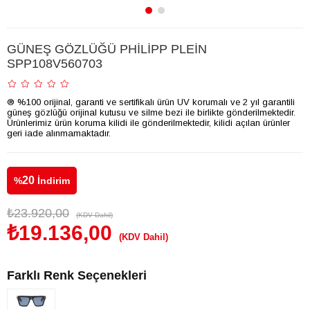
GÜNEŞ GÖZLÜĞÜ PHİLİPP PLEİN
SPP108V560703
® %100 orijinal, garanti ve sertifikalı ürün UV korumalı ve 2 yıl garantili
güneş gözlüğü orijinal kutusu ve silme bezi ile birlikte gönderilmektedir.
Ürünlerimiz ürün koruma kilidi ile gönderilmektedir, kilidi açılan ürünler
geri iade alınmamaktadır.
20
%
İndirim
₺23.920,00
(KDV Dahil)
₺19.136,00
(KDV Dahil)
Farklı Renk Seçenekleri