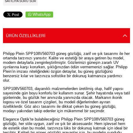
SATICIYA SORU SOR
WhatsApp
ÜRÜN ÖZELLIKLERI
Philipp Plein SPP108V560703 güneş gözlüğü, zarif ve şık tasarımı ile her
ortamda tarzınızı yansıtır. Kalite ve estetiği bir araya getiren bu model,
modern detaylarla zenginleştirilmiştir. Gözlerinizi güneşin zararlı UV
ışınlarına karşı korurken, şıklığınızdan ödün vermemenizi sağlar. Philipp
Plein’in imzası niteliğindeki özgün detaylar, bu güneş gözlüğünü
benzersiz kılar ve tarzınıza sofistike bir dokunuş katmanıza yardımcı
olur.
SPP108V560703, dayanıklı malzemelerden üretilmiş olup, hafif yapısı
sayesinde gün boyu konforlu bir kullanım sunar. Şehir hayatında veya tatil
günlerinde, bu gözlük her anınızda yanınızda olacak. Markanın ikonik
logosu ve özel tasarım çizgileri, bu modeli diğerlerinden ayıran
özelliklerdir. Göz alıcı tasarımı ile dikkat çeken bu güneş gözlüğü,
modayı yakından takip edenler için mükemmel bir seçimdir.
Elegance Optik’te bulabileceğiniz Philipp Plein SPP108V560703 güneş
gözlüğü, her stile uygun, zarif ve şık bir aksesuardır. Hem işlevsel hem
de estetik olan bu model, tarzınıza lüks bir dokunuş katmak için ideal bir
tercihtir. Kaliteli bir güneş gözlüğü arayanlar için, bu modelin sunduğu