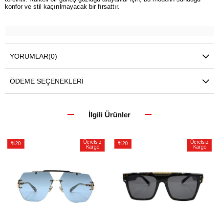
konfor ve stil kaçırılmayacak bir fırsattır.
YORUMLAR
(0)
ÖDEME SEÇENEKLERI
İlgili Ürünler
Ücretsiz
Ücretsiz
%20
%20
Kargo
Kargo
İndirim
İndirim
%20İndirim
%20İndirim