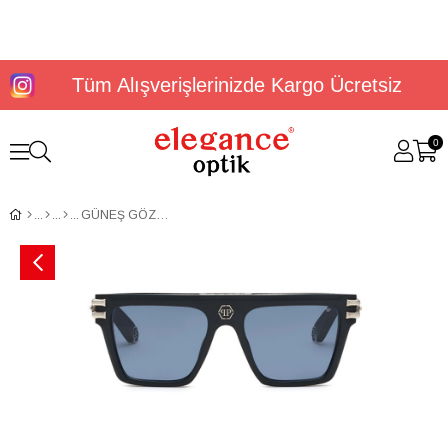
Tüm Alışverişlerinizde Kargo Ücretsiz
0
GÜNEŞ GÖZLÜĞÜ PHİLİPP PLEİN SPP108V560703