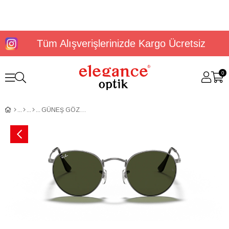
Tüm Alışverişlerinizde Kargo Ücretsiz
0
GÜNEŞ GÖZLÜĞÜ RAYBAN RB3447 02953