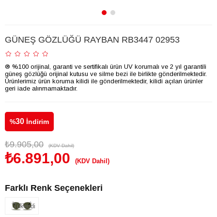
GÜNEŞ GÖZLÜĞÜ RAYBAN RB3447 02953
® %100 orijinal, garanti ve sertifikalı ürün UV korumalı ve 2 yıl garantili
güneş gözlüğü orijinal kutusu ve silme bezi ile birlikte gönderilmektedir.
Ürünlerimiz ürün koruma kilidi ile gönderilmektedir, kilidi açılan ürünler
geri iade alınmamaktadır.
30
%
İndirim
₺9.905,00
(KDV Dahil)
₺6.891,00
(KDV Dahil)
Farklı Renk Seçenekleri
Tükendi