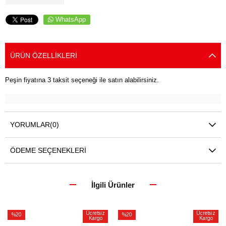
WhatsApp
ÜRÜN ÖZELLIKLERI
Peşin fiyatına 3 taksit seçeneği ile satın alabilirsiniz.
YORUMLAR
(0)
ÖDEME SEÇENEKLERI
İlgili Ürünler
Ücretsiz
Ücretsiz
%20
%20
Kargo
Kargo
İndirim
İndirim