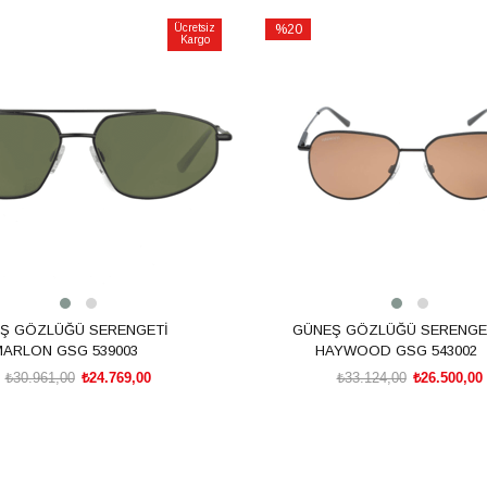
Ücretsiz
%20
Kargo
İndirim
m
%20İndirim
Ş GÖZLÜĞÜ SERENGETİ
GÜNEŞ GÖZLÜĞÜ SERENGE
ARLON GSG 539003
HAYWOOD GSG 543002
₺30.961,00
₺24.769,00
₺33.124,00
₺26.500,00
SEPETE EKLE
SEPETE EKLE