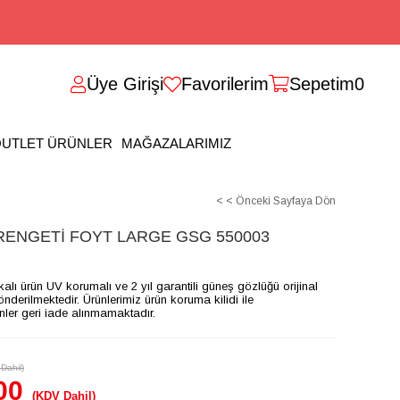
Üye Girişi
Favorilerim
Sepetim
0
UTLET ÜRÜNLER
MAĞAZALARIMIZ
< < Önceki Sayfaya Dön
ENGETİ FOYT LARGE GSG 550003
ikalı ürün UV korumalı ve 2 yıl garantili güneş gözlüğü orijinal
gönderilmektedir. Ürünlerimiz ürün koruma kilidi ile
ünler geri iade alınmamaktadır.
Dahil)
00
(KDV Dahil)