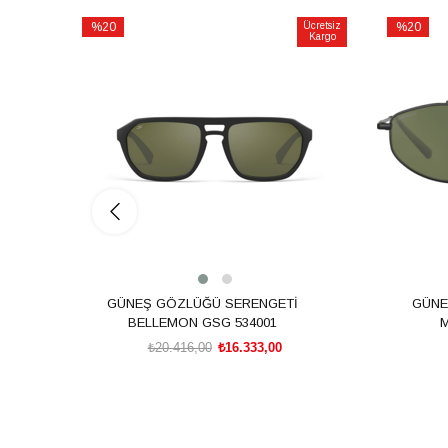
%20
Ücretsiz
%20
Kargo
İndirim
İndirim
%20İndirim
%20İndiri
GÜNEŞ GÖZLÜĞÜ SERENGETİ
GÜNE
BELLEMON GSG 534001
M
₺20.416,00
₺16.333,00
SEPETE EKLE