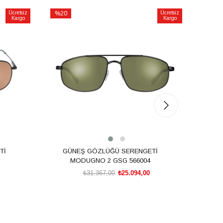
Ücretsiz
%20
Ücretsiz
%20
Kargo
Kargo
İndirim
İndirim
%20İndirim
%20İnd
Tİ
GÜNEŞ GÖZLÜĞÜ SERENGETİ
GÜ
MODUGNO 2 GSG 566004
CA
₺31.367,00
₺25.094,00
SEPETE EKLE