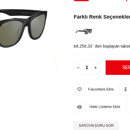
İndirim
Farklı Renk Seçenekler
₺8.256,33
`den başlayan taksit
Favorilere Ekle
İstek Listeme Ekle
SATICIYA SORU SOR