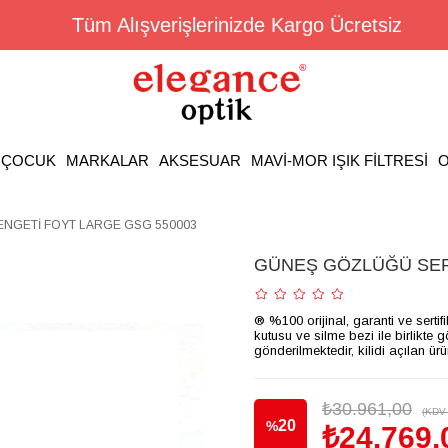
Tüm Alışverişlerinizde Kargo Ücretsiz
ÇOCUK
MARKALAR
AKSESUAR
MAVİ-MOR IŞIK FİLTRESİ
O
NGETİ FOYT LARGE GSG 550003
GÜNEŞ GÖZLÜĞÜ SER
® %100 orijinal, garanti ve sertif
kutusu ve silme bezi ile birlikte 
gönderilmektedir, kilidi açılan ür
₺30.961,00
(KDV 
20
%
₺24.769,