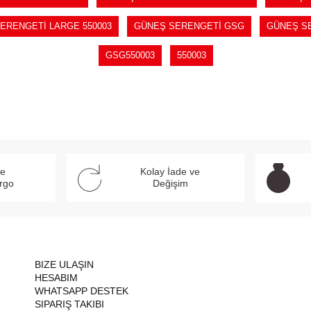
ERENGETİ LARGE 550003
GÜNEŞ SERENGETİ GSG
GÜNEŞ SE
GSG550003
550003
ve
Kolay İade ve
argo
Değişim
BIZE ULAŞIN
HESABIM
WHATSAPP DESTEK
SIPARIŞ TAKIBI