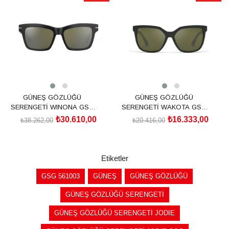
İndirim
İndirim
%20İndirim
%20İndirim
GÜNEŞ GÖZLÜĞÜ
GÜNEŞ GÖZLÜĞÜ
SERENGETİ WINONA GSG
SERENGETİ WAKOTA GSG
528001
536002
₺30.610,00
₺16.333,00
₺38.262,00
₺20.416,00
SEPETE EKLE
SEPETE EKLE
Etiketler
GSG 561003
GÜNEŞ
GÜNEŞ GÖZLÜĞÜ
GÜNEŞ GÖZLÜĞÜ SERENGETİ
GÜNEŞ GÖZLÜĞÜ SERENGETİ JODIE