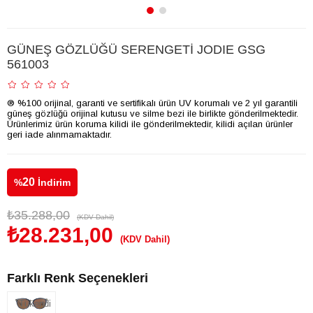
GÜNEŞ GÖZLÜĞÜ SERENGETİ JODIE GSG
561003
® %100 orijinal, garanti ve sertifikalı ürün UV korumalı ve 2 yıl garantili
güneş gözlüğü orijinal kutusu ve silme bezi ile birlikte gönderilmektedir.
Ürünlerimiz ürün koruma kilidi ile gönderilmektedir, kilidi açılan ürünler
geri iade alınmamaktadır.
20
%
İndirim
₺35.288,00
(KDV Dahil)
₺28.231,00
(KDV Dahil)
Farklı Renk Seçenekleri
Tükendi