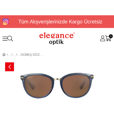
Tüm Alışverişlerinizde Kargo Ücretsiz
0
GÜNEŞ GÖZLÜĞÜ SERENGETİ JODIE GSG 561003