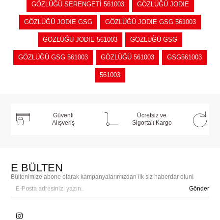
GÖZLÜĞÜ SERENGETİ 561003
GÖZLÜĞÜ JODIE
GÖZLÜĞÜ JODIE GSG
GÖZLÜĞÜ JODIE GSG 561003
GÖZLÜĞÜ JODIE 561003
GÖZLÜĞÜ GSG
GÖZLÜĞÜ GSG 561003
GÖZLÜĞÜ 561003
GSG561003
561003
Güvenli
Ücretsiz ve
Alışveriş
Sigortalı Kargo
E BÜLTEN
Bültenimize abone olarak kampanyalarımızdan ilk siz haberdar olun!
Gönder