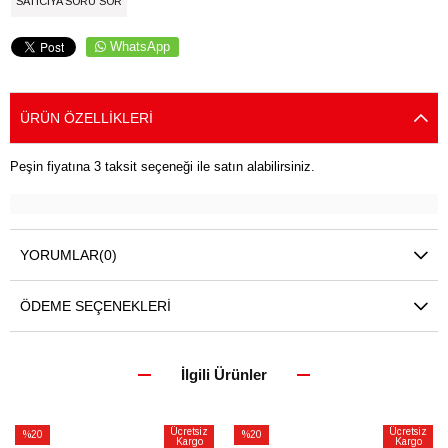
SATICIYA SORU SOR
WhatsApp
ÜRÜN ÖZELLIKLERI
Peşin fiyatına 3 taksit seçeneği ile satın alabilirsiniz.
YORUMLAR
(0)
ÖDEME SEÇENEKLERI
İlgili Ürünler
Ücretsiz
Ücretsiz
%20
%20
Kargo
Kargo