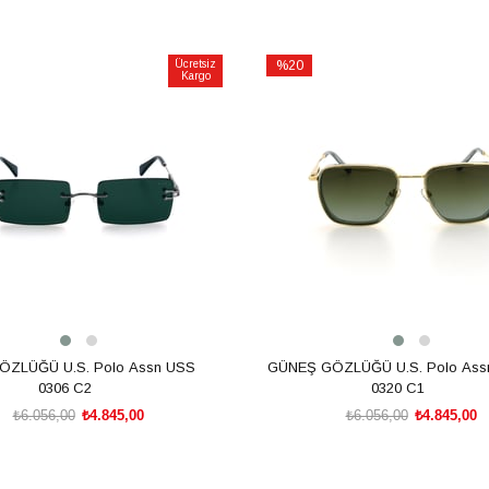
Ücretsiz
%20
Kargo
İndirim
m
%20İndirim
ZLÜĞÜ U.S. Polo Assn USS
GÜNEŞ GÖZLÜĞÜ U.S. Polo Ass
0306 C2
0320 C1
₺6.056,00
₺4.845,00
₺6.056,00
₺4.845,00
SEPETE EKLE
SEPETE EKLE