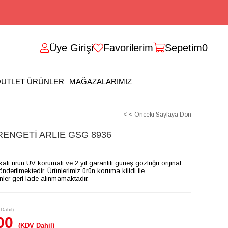
Üye Girişi
Favorilerim
Sepetim
0
UTLET ÜRÜNLER
MAĞAZALARIMIZ
< < Önceki Sayfaya Dön
ENGETİ ARLIE GSG 8936
ikalı ürün UV korumalı ve 2 yıl garantili güneş gözlüğü orijinal
gönderilmektedir. Ürünlerimiz ürün koruma kilidi ile
ünler geri iade alınmamaktadır.
Dahil)
00
(KDV Dahil)