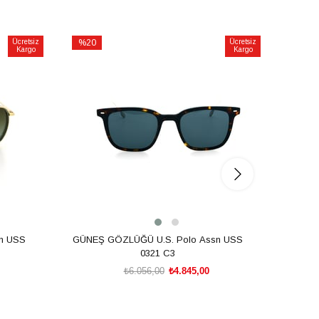
Ücretsiz
%20
Ücretsiz
%20
Kargo
Kargo
İndirim
İndirim
%20İndirim
%20İnd
n USS
GÜNEŞ GÖZLÜĞÜ U.S. Polo Assn USS
GÜNEŞ
0321 C3
₺6.056,00
₺4.845,00
SEPETE EKLE