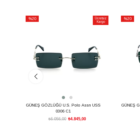
%20
Ücretsiz
%20
Kargo
İndirim
İndirim
%20İndirim
%20İndiri
GÜNEŞ GÖZLÜĞÜ U.S. Polo Assn USS
GÜNEŞ GÖ
0306 C1
₺6.056,00
₺4.845,00
SEPETE EKLE