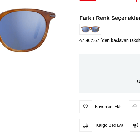
İndirim
Farklı Renk Seçenekler
Tükendi
₺7.462,67
`den başlayan taksit
Ü
Favorilere Ekle
Kargo Bedava