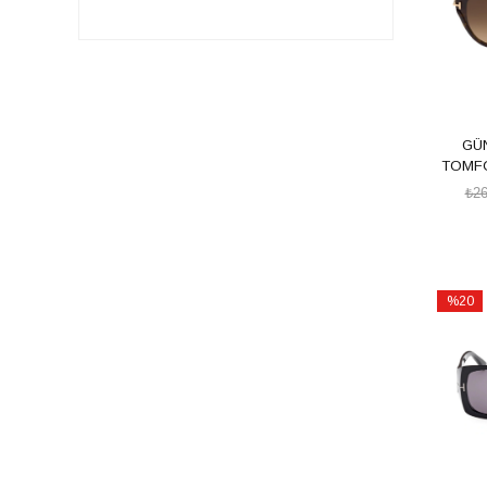
GÜ
TOMFO
₺26
%20
İndirim
%20İndi