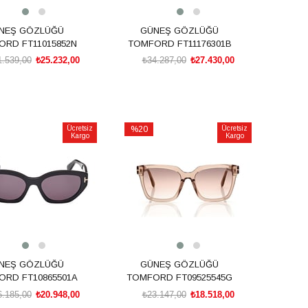
NEŞ GÖZLÜĞÜ
GÜNEŞ GÖZLÜĞÜ
RD FT11015852N
TOMFORD FT11176301B
1.539,00
₺25.232,00
₺34.287,00
₺27.430,00
SEPETE EKLE
SEPETE EKLE
Ücretsiz
%20
Ücretsiz
Kargo
Kargo
İndirim
irim
%20İndirim
NEŞ GÖZLÜĞÜ
GÜNEŞ GÖZLÜĞÜ
RD FT10865501A
TOMFORD FT09525545G
6.185,00
₺20.948,00
₺23.147,00
₺18.518,00