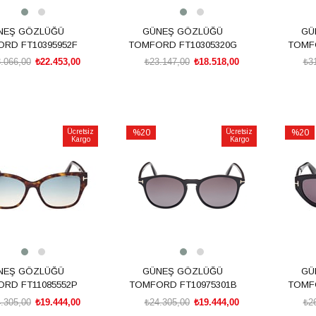
NEŞ GÖZLÜĞÜ
GÜNEŞ GÖZLÜĞÜ
GÜ
RD FT10395952F
TOMFORD FT10305320G
TOMFO
.066,00
₺22.453,00
₺23.147,00
₺18.518,00
₺3
SEPETE EKLE
SEPETE EKLE
Ücretsiz
%20
Ücretsiz
%20
Kargo
Kargo
İndirim
İndirim
rim
%20İndirim
%20İnd
NEŞ GÖZLÜĞÜ
GÜNEŞ GÖZLÜĞÜ
GÜ
RD FT11085552P
TOMFORD FT10975301B
TOMFO
.305,00
₺19.444,00
₺24.305,00
₺19.444,00
₺2