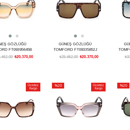
NEŞ GÖZLÜĞÜ
GÜNEŞ GÖZLÜĞÜ
GÜ
RD FT09395645B
TOMFORD FT09335852J
TOMFO
.462,00
₺20.370,00
₺25.462,00
₺20.370,00
₺3
SEPETE EKLE
SEPETE EKLE
Ücretsiz
%20
Ücretsiz
%20
Kargo
Kargo
İndirim
İndirim
rim
%20İndirim
%20İnd