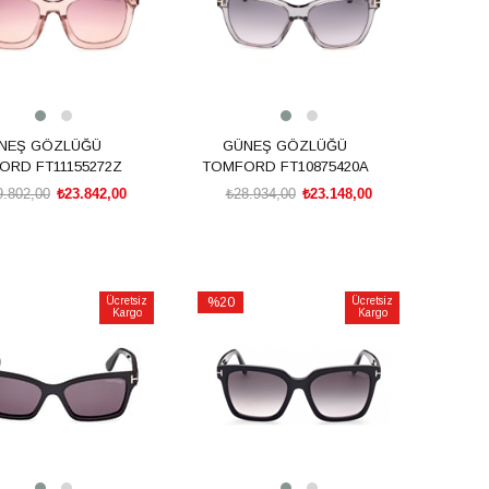
NEŞ GÖZLÜĞÜ
GÜNEŞ GÖZLÜĞÜ
ORD FT11155272Z
TOMFORD FT10875420A
9.802,00
₺23.842,00
₺28.934,00
₺23.148,00
SEPETE EKLE
SEPETE EKLE
Ücretsiz
%20
Ücretsiz
Kargo
Kargo
İndirim
irim
%20İndirim