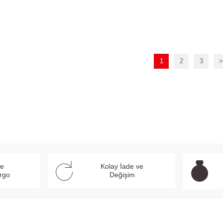
SEPETE EKLE
SEPETE EKLE
1
2
3
>
ve
Kolay İade ve
argo
Değişim