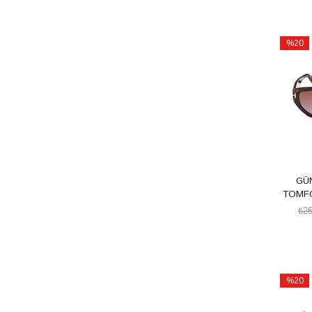
%20
İndirim
%20İndi
GÜ
TOMFO
₺26
%20
İndirim
%20İndi