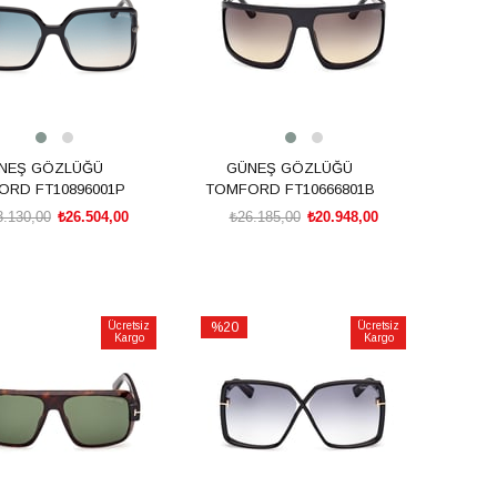
NEŞ GÖZLÜĞÜ
GÜNEŞ GÖZLÜĞÜ
RD FT10896001P
TOMFORD FT10666801B
3.130,00
₺26.504,00
₺26.185,00
₺20.948,00
SEPETE EKLE
SEPETE EKLE
Ücretsiz
%20
Ücretsiz
Kargo
Kargo
İndirim
irim
%20İndirim