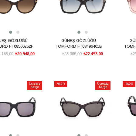
NEŞ GÖZLÜĞÜ
GÜNEŞ GÖZLÜĞÜ
GÜ
RD FT08506252F
TOMFORD FT08496401B
TOMF
.185,00
₺20.948,00
₺28.066,00
₺22.453,00
₺2
SEPETE EKLE
SEPETE EKLE
Ücretsiz
%20
Ücretsiz
%20
Kargo
Kargo
İndirim
İndirim
rim
%20İndirim
%20İnd