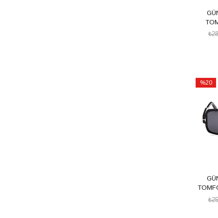
GÜ
TOM
₺28
%20
İndirim
%20İndi
GÜ
TOMFO
₺25