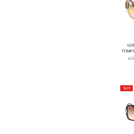
GÜ
TOMFO
₺25
%20
İndirim
%20İndi