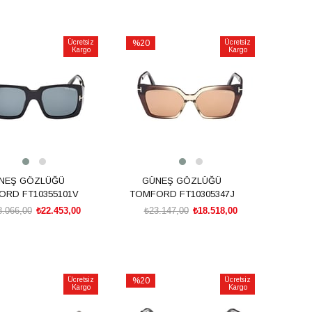
SEPETE EKLE
SEPETE EKLE
Ücretsiz
%20
Ücretsiz
Kargo
Kargo
İndirim
irim
%20İndirim
NEŞ GÖZLÜĞÜ
GÜNEŞ GÖZLÜĞÜ
RD FT10355101V
TOMFORD FT10305347J
8.066,00
₺22.453,00
₺23.147,00
₺18.518,00
SEPETE EKLE
SEPETE EKLE
Ücretsiz
%20
Ücretsiz
Kargo
Kargo
İndirim
irim
%20İndirim