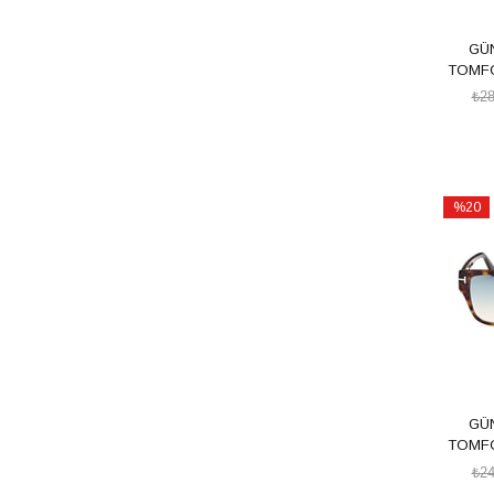
GÜ
TOMFO
₺28
%20
İndirim
%20İndi
GÜ
TOMFO
₺24