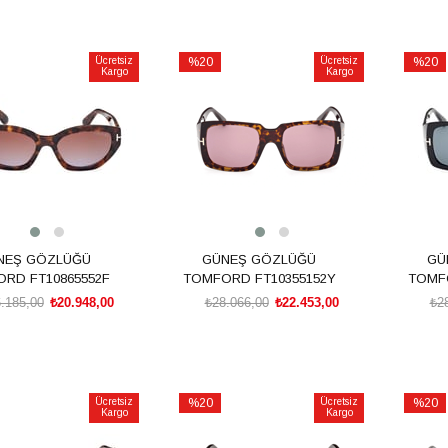
SEPETE EKLE
SEPETE EKLE
Ücretsiz
%20
Ücretsiz
%20
Kargo
Kargo
İndirim
İndirim
rim
%20İndirim
%20İnd
NEŞ GÖZLÜĞÜ
GÜNEŞ GÖZLÜĞÜ
GÜ
RD FT10865552F
TOMFORD FT10355152Y
TOMFO
.185,00
₺20.948,00
₺28.066,00
₺22.453,00
₺2
SEPETE EKLE
SEPETE EKLE
Ücretsiz
%20
Ücretsiz
%20
Kargo
Kargo
İndirim
İndirim
rim
%20İndirim
%20İnd