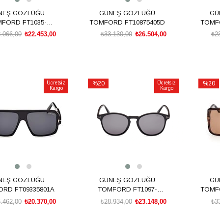
NEŞ GÖZLÜĞÜ
GÜNEŞ GÖZLÜĞÜ
GÜ
FORD FT1035-
TOMFORD FT10875405D
TOMFO
N5101A
.066,00
₺22.453,00
₺33.130,00
₺26.504,00
₺2
SEPETE EKLE
SEPETE EKLE
Ücretsiz
%20
Ücretsiz
%20
Kargo
Kargo
İndirim
İndirim
rim
%20İndirim
%20İnd
NEŞ GÖZLÜĞÜ
GÜNEŞ GÖZLÜĞÜ
GÜ
RD FT09335801A
TOMFORD FT1097-
TOMFO
N5301D
.462,00
₺20.370,00
₺28.934,00
₺23.148,00
₺3