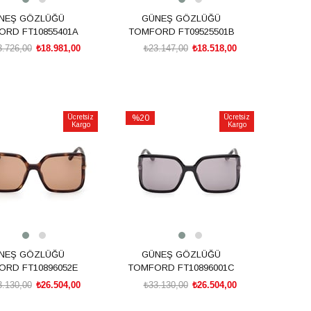
NEŞ GÖZLÜĞÜ
GÜNEŞ GÖZLÜĞÜ
RD FT10855401A
TOMFORD FT09525501B
3.726,00
₺18.981,00
₺23.147,00
₺18.518,00
SEPETE EKLE
SEPETE EKLE
Ücretsiz
%20
Ücretsiz
Kargo
Kargo
İndirim
irim
%20İndirim
NEŞ GÖZLÜĞÜ
GÜNEŞ GÖZLÜĞÜ
RD FT10896052E
TOMFORD FT10896001C
3.130,00
₺26.504,00
₺33.130,00
₺26.504,00