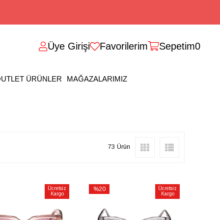
Üye Girişi
Favorilerim
Sepetim
0
UTLET ÜRÜNLER
MAĞAZALARIMIZ
73 Ürün
Ücretsiz
%20
Ücretsiz
Kargo
Kargo
İndirim
irim
%20İndirim