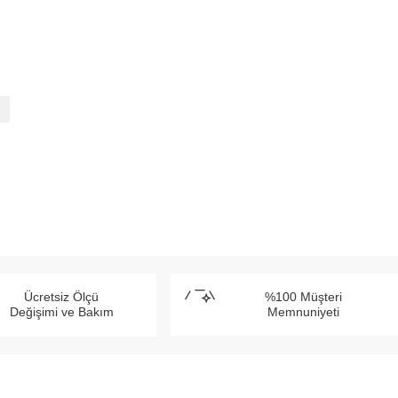
SEPETE EKLE
SEPETE EKLE
Ücretsiz Ölçü
%100 Müşteri
Değişimi ve Bakım
Memnuniyeti