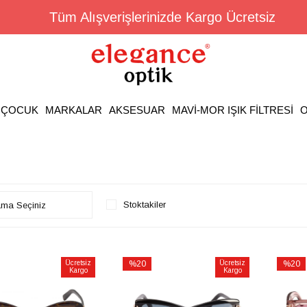
Tüm Alışverişlerinizde Kargo Ücretsiz
ÇOCUK
MARKALAR
AKSESUAR
MAVİ-MOR IŞIK FİLTRESİ
O
Stoktakiler
Ücretsiz
%20
Ücretsiz
%20
Kargo
Kargo
İndirim
İndirim
rim
%20İndirim
%20İnd