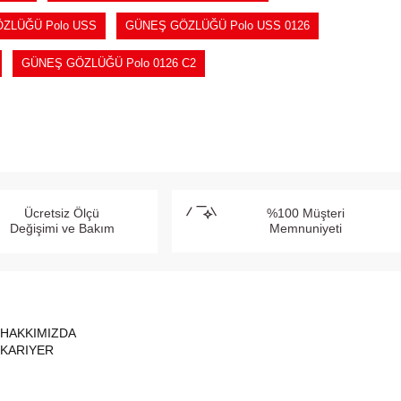
ZLÜĞÜ Polo USS
GÜNEŞ GÖZLÜĞÜ Polo USS 0126
GÜNEŞ GÖZLÜĞÜ Polo 0126 C2
Ücretsiz Ölçü
%100 Müşteri
Değişimi ve Bakım
Memnuniyeti
HAKKIMIZDA
KARIYER