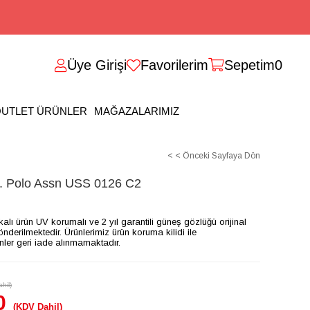
Üye Girişi
Favorilerim
Sepetim
0
UTLET ÜRÜNLER
MAĞAZALARIMIZ
< < Önceki Sayfaya Dön
Polo Assn USS 0126 C2
ikalı ürün UV korumalı ve 2 yıl garantili güneş gözlüğü orijinal
gönderilmektedir. Ürünlerimiz ürün koruma kilidi ile
ünler geri iade alınmamaktadır.
hil)
0
(KDV Dahil)