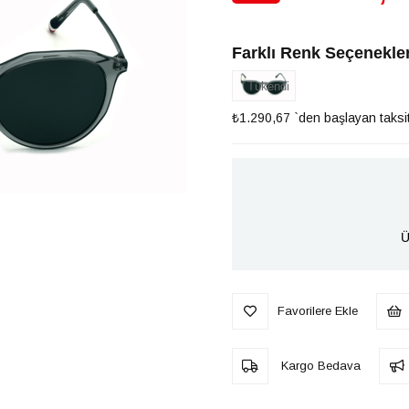
İndirim
Farklı Renk Seçenekler
Tükendi
₺1.290,67
`den başlayan taksit
Ü
Favorilere Ekle
Kargo Bedava