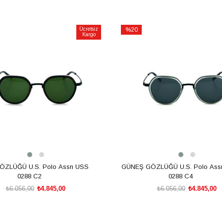
Ücretsiz
%20
Kargo
İndirim
m
%20İndirim
ZLÜĞÜ U.S. Polo Assn USS
GÜNEŞ GÖZLÜĞÜ U.S. Polo Ass
0288 C2
0288 C4
₺6.056,00
₺4.845,00
₺6.056,00
₺4.845,00
SEPETE EKLE
SEPETE EKLE