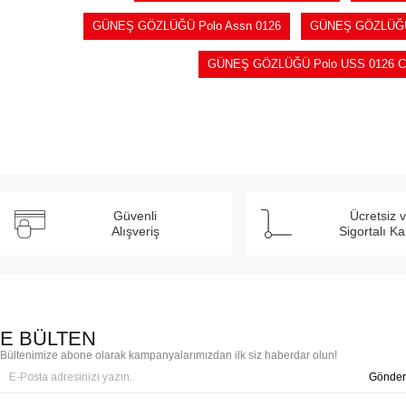
GÜNEŞ GÖZLÜĞÜ Polo Assn 0126
GÜNEŞ GÖZLÜĞÜ 
GÜNEŞ GÖZLÜĞÜ Polo USS 0126 C
Güvenli
Ücretsiz 
Alışveriş
Sigortalı K
E BÜLTEN
Bültenimize abone olarak kampanyalarımızdan ilk siz haberdar olun!
Gönder