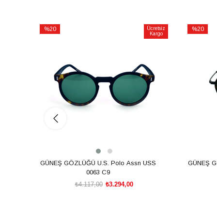
%20
Ücretsiz
%20
Kargo
İndirim
İndirim
%20İndirim
%20İndiri
GÜNEŞ GÖZLÜĞÜ U.S. Polo Assn USS
GÜNEŞ GÖ
0063 C9
₺4.117,00
₺3.294,00
SEPETE EKLE