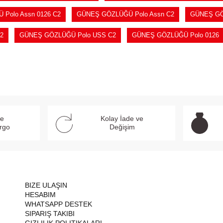
Polo Assn 0126 C2
GÜNEŞ GÖZLÜĞÜ Polo Assn C2
GÜNEŞ GÖ
2
GÜNEŞ GÖZLÜĞÜ Polo USS C2
GÜNEŞ GÖZLÜĞÜ Polo 0126
ve
Kolay İade ve
argo
Değişim
BIZE ULAŞIN
HESABIM
WHATSAPP DESTEK
SIPARIŞ TAKIBI
GIZLILIK POLITIKALARI