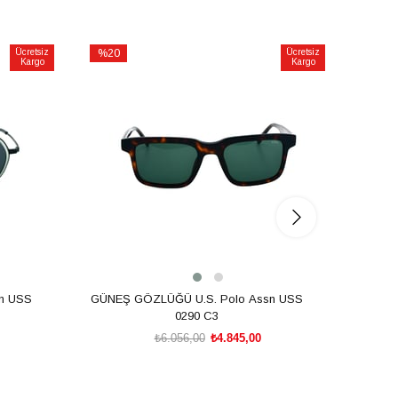
Ücretsiz
%20
Ücretsiz
%20
Kargo
Kargo
İndirim
İndirim
%20İndirim
%20İnd
n USS
GÜNEŞ GÖZLÜĞÜ U.S. Polo Assn USS
GÜNEŞ
0290 C3
₺6.056,00
₺4.845,00
SEPETE EKLE