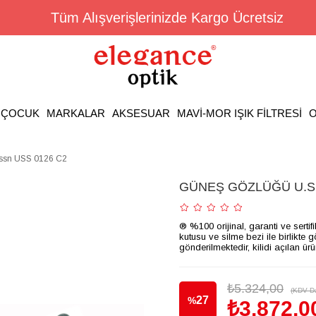
Tüm Alışverişlerinizde Kargo Ücretsiz
ÇOCUK
MARKALAR
AKSESUAR
MAVİ-MOR IŞIK FİLTRESİ
O
ssn USS 0126 C2
GÜNEŞ GÖZLÜĞÜ U.S. 
® %100 orijinal, garanti ve sertif
kutusu ve silme bezi ile birlikte 
gönderilmektedir, kilidi açılan ür
₺5.324,00
(KDV Da
27
%
₺3.872,0