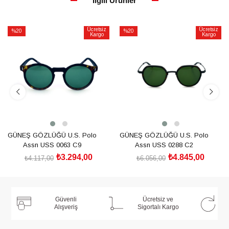
İlgili Ürünler
Ücretsiz
Ücretsiz
%20
%20
Kargo
Kargo
İndirim
İndirim
%20İndirim
%20İndirim
GÜNEŞ GÖZLÜĞÜ U.S. Polo
GÜNEŞ GÖZLÜĞÜ U.S. Polo
Assn USS 0063 C9
Assn USS 0288 C2
₺3.294,00
₺4.845,00
₺4.117,00
₺6.056,00
SEPETE EKLE
SEPETE EKLE
Güvenli
Ücretsiz ve
Alışveriş
Sigortalı Kargo