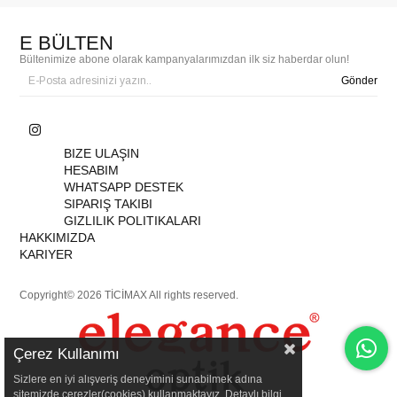
E BÜLTEN
Bültenimize abone olarak kampanyalarımızdan ilk siz haberdar olun!
Gönder
BIZE ULAŞIN
HESABIM
WHATSAPP DESTEK
SIPARIŞ TAKIBI
GIZLILIK POLITIKALARI
HAKKIMIZDA
KARIYER
Copyright© 2026 TİCİMAX All rights reserved.
Çerez Kullanımı
Sizlere en iyi alışveriş deneyimini sunabilmek adına
sitemizde çerezler(cookies) kullanmaktayız. Detaylı bilgi