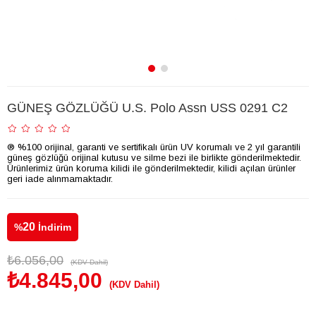
GÜNEŞ GÖZLÜĞÜ U.S. Polo Assn USS 0291 C2
® %100 orijinal, garanti ve sertifikalı ürün UV korumalı ve 2 yıl garantili
güneş gözlüğü orijinal kutusu ve silme bezi ile birlikte gönderilmektedir.
Ürünlerimiz ürün koruma kilidi ile gönderilmektedir, kilidi açılan ürünler
geri iade alınmamaktadır.
20
%
İndirim
₺6.056,00
(KDV Dahil)
₺4.845,00
(KDV Dahil)