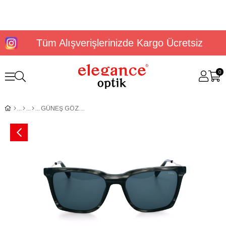
Tüm Alışverişlerinizde Kargo Ücretsiz
0
GÜNEŞ GÖZLÜĞÜ U.S. Polo Assn USS 0291 C2