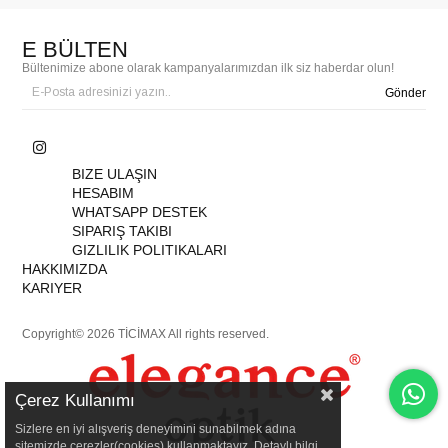
E BÜLTEN
Bültenimize abone olarak kampanyalarımızdan ilk siz haberdar olun!
Gönder
BIZE ULAŞIN
HESABIM
WHATSAPP DESTEK
SIPARIŞ TAKIBI
GIZLILIK POLITIKALARI
HAKKIMIZDA
KARIYER
Copyright© 2026 TİCİMAX All rights reserved.
Çerez Kullanımı
Sizlere en iyi alışveriş deneyimini sunabilmek adına
sitemizde çerezler(cookies) kullanmaktayız. Detaylı bilgi