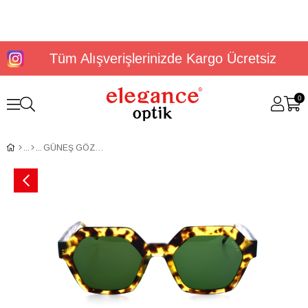
Tüm Alışverişlerinizde Kargo Ücretsiz
0
GÜNEŞ GÖZLÜĞÜ U.S. Polo Assn USS 0296 C2