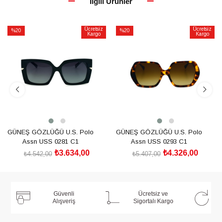
İlgili Ürünler
Ücretsiz
Ücretsiz
%20
%20
Kargo
Kargo
İndirim
İndirim
%20İndirim
%20İndirim
GÜNEŞ GÖZLÜĞÜ U.S. Polo
GÜNEŞ GÖZLÜĞÜ U.S. Polo
Assn USS 0281 C1
Assn USS 0293 C1
₺3.634,00
₺4.326,00
₺4.542,00
₺5.407,00
SEPETE EKLE
SEPETE EKLE
Güvenli
Ücretsiz ve
Alışveriş
Sigortalı Kargo