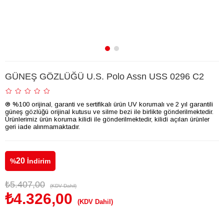
GÜNEŞ GÖZLÜĞÜ U.S. Polo Assn USS 0296 C2
® %100 orijinal, garanti ve sertifikalı ürün UV korumalı ve 2 yıl garantili
güneş gözlüğü orijinal kutusu ve silme bezi ile birlikte gönderilmektedir.
Ürünlerimiz ürün koruma kilidi ile gönderilmektedir, kilidi açılan ürünler
geri iade alınmamaktadır.
20
%
İndirim
₺5.407,00
(KDV Dahil)
₺4.326,00
(KDV Dahil)