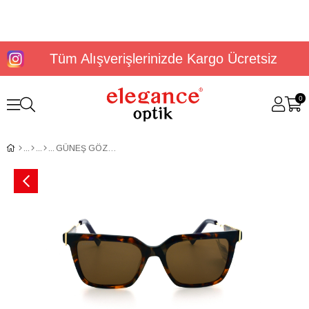
Tüm Alışverişlerinizde Kargo Ücretsiz
0
GÜNEŞ GÖZLÜĞÜ U.S. Polo Assn USS 0324 C4