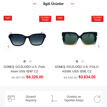
İlgili Ürünler
Ücretsiz
Ücretsiz
%20
%20
Kargo
Kargo
İndirim
İndirim
%20İndirim
%20İndirim
GÜNEŞ GÖZLÜĞÜ U.S. Polo
GÜNEŞ GÖZLÜĞÜ U.S. POLO
Assn USS 0287 C2
ASSN. USS 0281 C2
₺4.326,00
₺3.634,00
₺5.407,00
₺4.542,00
SEPETE EKLE
SEPETE EKLE
Güvenli
Ücretsiz ve
Alışveriş
Sigortalı Kargo