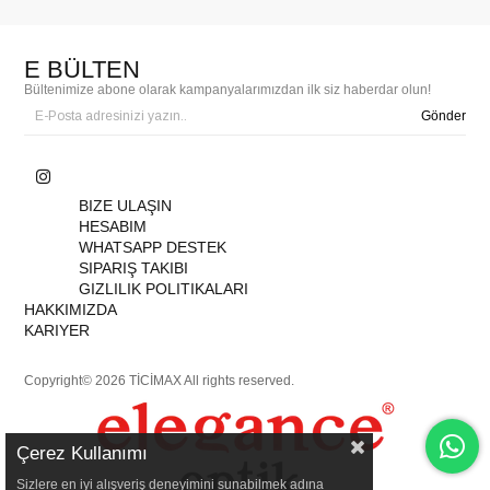
E BÜLTEN
Bültenimize abone olarak kampanyalarımızdan ilk siz haberdar olun!
Gönder
BIZE ULAŞIN
HESABIM
WHATSAPP DESTEK
SIPARIŞ TAKIBI
GIZLILIK POLITIKALARI
HAKKIMIZDA
KARIYER
Copyright© 2026 TİCİMAX All rights reserved.
Çerez Kullanımı
Sizlere en iyi alışveriş deneyimini sunabilmek adına