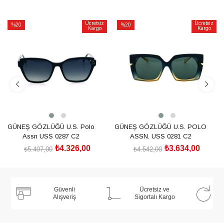
Ücretsiz
Ücretsiz
%20
%20
Kargo
Kargo
İndirim
İndirim
%20İndirim
%20İndirim
GÜNEŞ GÖZLÜĞÜ U.S. Polo
GÜNEŞ GÖZLÜĞÜ U.S. POLO
Assn USS 0287 C2
ASSN. USS 0281 C2
₺4.326,00
₺3.634,00
₺5.407,00
₺4.542,00
SEPETE EKLE
SEPETE EKLE
Güvenli
Ücretsiz ve
Alışveriş
Sigortalı Kargo