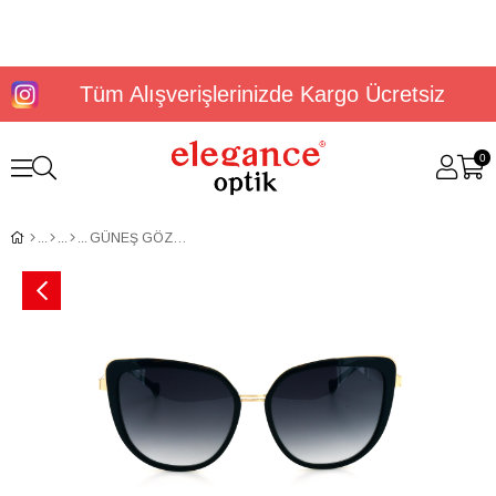
Tüm Alışverişlerinizde Kargo Ücretsiz
0
GÜNEŞ GÖZLÜĞÜ U.S. Polo Assn USS 0326 C1