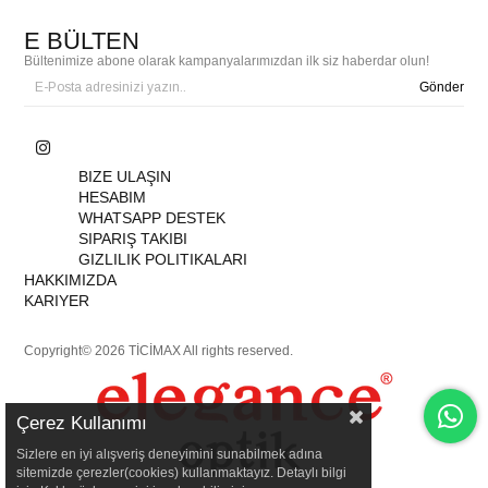
E BÜLTEN
Bültenimize abone olarak kampanyalarımızdan ilk siz haberdar olun!
Gönder
BIZE ULAŞIN
HESABIM
WHATSAPP DESTEK
SIPARIŞ TAKIBI
GIZLILIK POLITIKALARI
HAKKIMIZDA
KARIYER
Copyright© 2026 TİCİMAX All rights reserved.
Çerez Kullanımı
Sizlere en iyi alışveriş deneyimini sunabilmek adına
sitemizde çerezler(cookies) kullanmaktayız. Detaylı bilgi