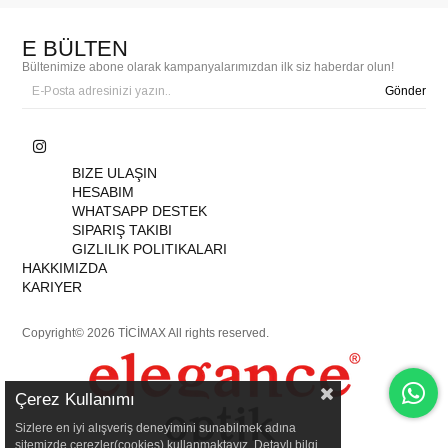
E BÜLTEN
Bültenimize abone olarak kampanyalarımızdan ilk siz haberdar olun!
Gönder
BIZE ULAŞIN
HESABIM
WHATSAPP DESTEK
SIPARIŞ TAKIBI
GIZLILIK POLITIKALARI
HAKKIMIZDA
KARIYER
Copyright© 2026 TİCİMAX All rights reserved.
Çerez Kullanımı
Sizlere en iyi alışveriş deneyimini sunabilmek adına
sitemizde çerezler(cookies) kullanmaktayız. Detaylı bilgi