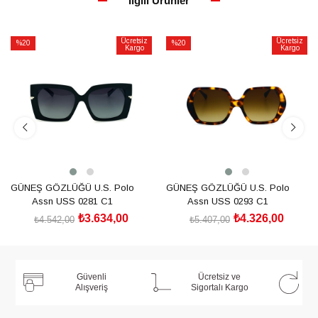
İlgili Ürünler
Ücretsiz
Ücretsiz
%20
%20
Kargo
Kargo
İndirim
İndirim
%20İndirim
%20İndirim
GÜNEŞ GÖZLÜĞÜ U.S. Polo
GÜNEŞ GÖZLÜĞÜ U.S. Polo
Assn USS 0281 C1
Assn USS 0293 C1
₺3.634,00
₺4.326,00
₺4.542,00
₺5.407,00
SEPETE EKLE
SEPETE EKLE
Güvenli
Ücretsiz ve
Alışveriş
Sigortalı Kargo