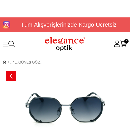
Tüm Alışverişlerinizde Kargo Ücretsiz
0
GÜNEŞ GÖZLÜĞÜ U.S. Polo Assn USS 0327 C1