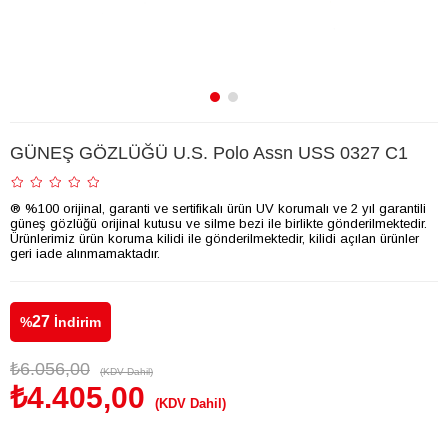
GÜNEŞ GÖZLÜĞÜ U.S. Polo Assn USS 0327 C1
® %100 orijinal, garanti ve sertifikalı ürün UV korumalı ve 2 yıl garantili
güneş gözlüğü orijinal kutusu ve silme bezi ile birlikte gönderilmektedir.
Ürünlerimiz ürün koruma kilidi ile gönderilmektedir, kilidi açılan ürünler
geri iade alınmamaktadır.
27
%
İndirim
₺6.056,00
(KDV Dahil)
₺4.405,00
(KDV Dahil)