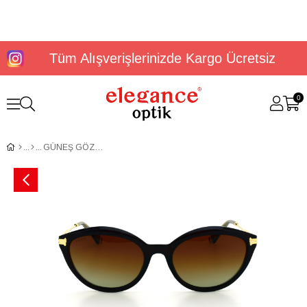
Tüm Alışverişlerinizde Kargo Ücretsiz
0
GÜNEŞ GÖZLÜĞÜ U.S. Polo Assn USS 0335 C2