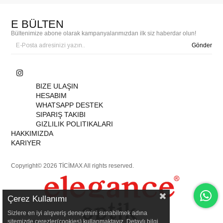
E BÜLTEN
Bültenimize abone olarak kampanyalarımızdan ilk siz haberdar olun!
Gönder
BIZE ULAŞIN
HESABIM
WHATSAPP DESTEK
SIPARIŞ TAKIBI
GIZLILIK POLITIKALARI
HAKKIMIZDA
KARIYER
Copyright© 2026 TİCİMAX All rights reserved.
Çerez Kullanımı
Sizlere en iyi alışveriş deneyimini sunabilmek adına
sitemizde çerezler(cookies) kullanmaktayız. Detaylı bilgi