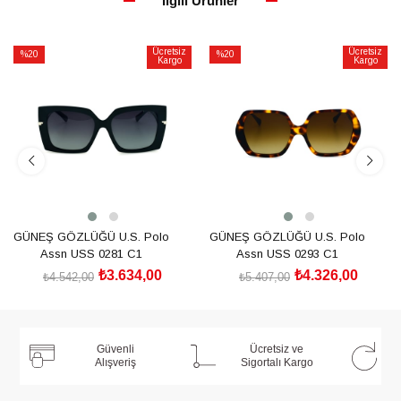
İlgili Ürünler
Ücretsiz
Ücretsiz
%20
%20
Kargo
Kargo
İndirim
İndirim
%20İndirim
%20İndirim
GÜNEŞ GÖZLÜĞÜ U.S. Polo
GÜNEŞ GÖZLÜĞÜ U.S. Polo
Assn USS 0281 C1
Assn USS 0293 C1
₺3.634,00
₺4.326,00
₺4.542,00
₺5.407,00
SEPETE EKLE
SEPETE EKLE
Güvenli
Ücretsiz ve
Alışveriş
Sigortalı Kargo