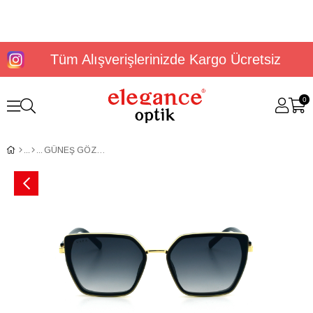
Tüm Alışverişlerinizde Kargo Ücretsiz
0
GÜNEŞ GÖZLÜĞÜ U.S. Polo Assn USS 0339 C2