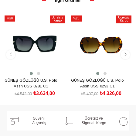
İlgili Ürünler
Ücretsiz
Ücretsiz
%20
%20
Kargo
Kargo
İndirim
İndirim
%20İndirim
%20İndirim
GÜNEŞ GÖZLÜĞÜ U.S. Polo
GÜNEŞ GÖZLÜĞÜ U.S. Polo
Assn USS 0281 C1
Assn USS 0293 C1
₺3.634,00
₺4.326,00
₺4.542,00
₺5.407,00
SEPETE EKLE
SEPETE EKLE
Güvenli
Ücretsiz ve
Alışveriş
Sigortalı Kargo