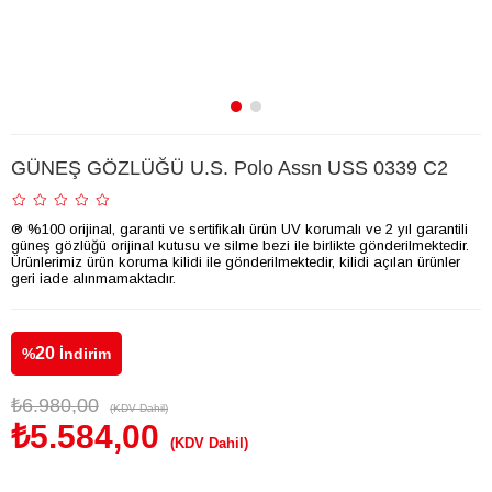
GÜNEŞ GÖZLÜĞÜ U.S. Polo Assn USS 0339 C2
® %100 orijinal, garanti ve sertifikalı ürün UV korumalı ve 2 yıl garantili
güneş gözlüğü orijinal kutusu ve silme bezi ile birlikte gönderilmektedir.
Ürünlerimiz ürün koruma kilidi ile gönderilmektedir, kilidi açılan ürünler
geri iade alınmamaktadır.
20
%
İndirim
₺6.980,00
(KDV Dahil)
₺5.584,00
(KDV Dahil)