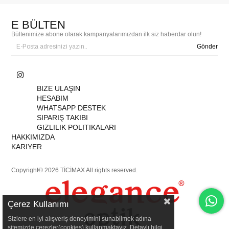
E BÜLTEN
Bültenimize abone olarak kampanyalarımızdan ilk siz haberdar olun!
Gönder
BIZE ULAŞIN
HESABIM
WHATSAPP DESTEK
SIPARIŞ TAKIBI
GIZLILIK POLITIKALARI
HAKKIMIZDA
KARIYER
Copyright© 2026 TİCİMAX All rights reserved.
Çerez Kullanımı
Sizlere en iyi alışveriş deneyimini sunabilmek adına
sitemizde çerezler(cookies) kullanmaktayız. Detaylı bilgi