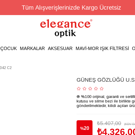
Tüm Alışverişlerinizde Kargo Ücretsiz
ÇOCUK
MARKALAR
AKSESUAR
MAVİ-MOR IŞIK FİLTRESİ
O
342 C2
GÜNEŞ GÖZLÜĞÜ U.S. 
® %100 orijinal, garanti ve sertif
kutusu ve silme bezi ile birlikte 
gönderilmektedir, kilidi açılan ür
₺5.407,00
(KDV Da
20
%
₺4.326,0