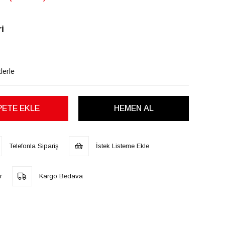
i
lerle
Telefonla Sipariş
İstek Listeme Ekle
r
Kargo Bedava