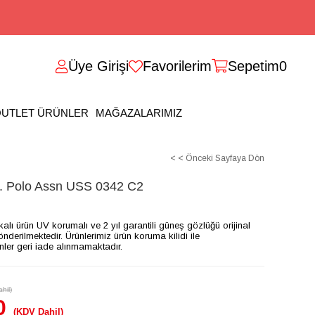
Üye Girişi
Favorilerim
Sepetim
0
UTLET ÜRÜNLER
MAĞAZALARIMIZ
< < Önceki Sayfaya Dön
Polo Assn USS 0342 C2
ikalı ürün UV korumalı ve 2 yıl garantili güneş gözlüğü orijinal
gönderilmektedir. Ürünlerimiz ürün koruma kilidi ile
ünler geri iade alınmamaktadır.
hil)
0
(KDV Dahil)