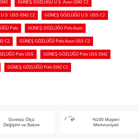
0342
GÜNEŞ GÖZLÜĞÜ U.S. Assn 0342 C2
.S. USS 0342 C2
GÜNEŞ GÖZLÜĞÜ U.S. USS C2
ÜĞÜ Polo
GÜNEŞ GÖZLÜĞÜ Polo Assn
42 C2
GÜNEŞ GÖZLÜĞÜ Polo Assn USS C2
ZLÜĞÜ Polo USS
GÜNEŞ GÖZLÜĞÜ Polo USS 0342
GÜNEŞ GÖZLÜĞÜ Polo 0342 C2
Ücretsiz Ölçü
%100 Müşteri
Değişimi ve Bakım
Memnuniyeti