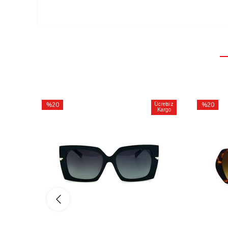
%20
Ücretsiz
%20
Kargo
İndirim
İndirim
%20İndirim
%20İndiri