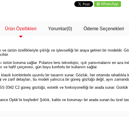
WhatsApp
Ürün Özellikleri
Yorumlar
(0)
Ödeme Seçenekleri
üstün özellikleriyle şıklığı ve işlevselliği bir araya getiren bir modeldir. Gö
ihtir.
rşı üstün koruma sağlar. Polarize lens teknolojisi, ışık yansımalarını en aza in
 ve hafif çerçevesi, gün boyu konforlu bir kullanım sağlar.
lasik kombinlerle uyumlu bir tasarım sunar. Gözlük, her ortamda rahatlıkla kul
iği ve zarif detayları, bu modeli yalnızca bir güneş gözlüğü değil, aynı zamanda 
 0342 C2 güneş gözlüğü, estetik ve fonksiyonelliği bir arada sunar. Günlük y
 Optik’te keşfedin! Şıklık, kalite ve korumayı bir arada sunan bu özel tasar