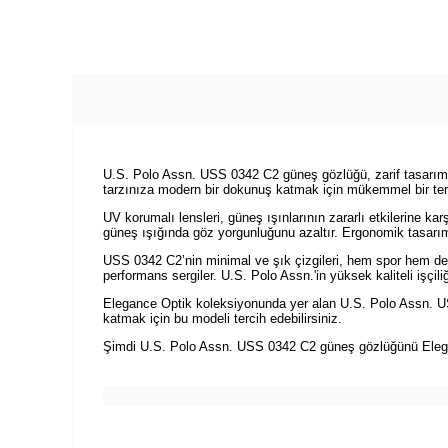
U.S. Polo Assn. USS 0342 C2 güneş gözlüğü, zarif tasarımı ve 
tarzınıza modern bir dokunuş katmak için mükemmel bir terc
UV korumalı lensleri, güneş ışınlarının zararlı etkilerine ka
güneş ışığında göz yorgunluğunu azaltır. Ergonomik tasarımı
USS 0342 C2’nin minimal ve şık çizgileri, hem spor hem de k
performans sergiler. U.S. Polo Assn.'in yüksek kaliteli işçil
Elegance Optik koleksiyonunda yer alan U.S. Polo Assn. USS
katmak için bu modeli tercih edebilirsiniz.
Şimdi U.S. Polo Assn. USS 0342 C2 güneş gözlüğünü Elegance