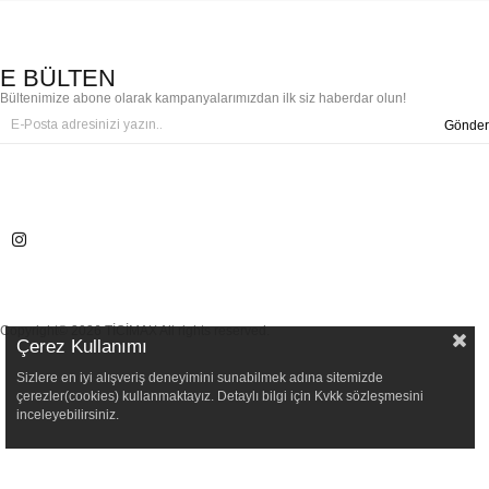
E BÜLTEN
Bültenimize abone olarak kampanyalarımızdan ilk siz haberdar olun!
Gönder
Copyright© 2026 TİCİMAX All rights reserved.
Çerez Kullanımı
Sizlere en iyi alışveriş deneyimini sunabilmek adına sitemizde
çerezler(cookies) kullanmaktayız. Detaylı bilgi için Kvkk sözleşmesini
inceleyebilirsiniz.