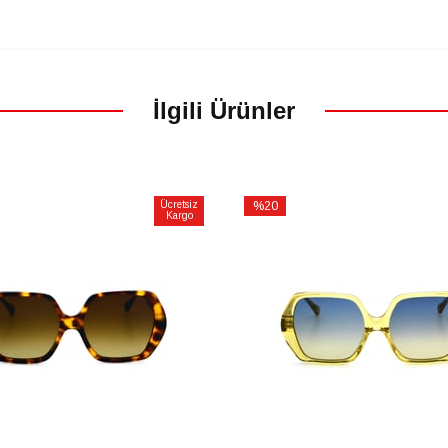
İlgili Ürünler
Ücretsiz
%20
Kargo
İndirim
m
%20İndirim