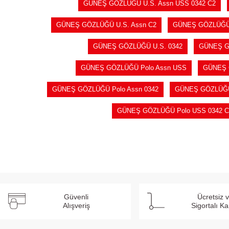
GÜNEŞ GÖZLÜĞÜ U.S. Assn USS 0342 C2
GÜNEŞ GÖZLÜĞÜ U.S. Assn C2
GÜNEŞ GÖZLÜĞÜ
GÜNEŞ GÖZLÜĞÜ U.S. 0342
GÜNEŞ G
GÜNEŞ GÖZLÜĞÜ Polo Assn USS
GÜNEŞ 
GÜNEŞ GÖZLÜĞÜ Polo Assn 0342
GÜNEŞ GÖZLÜĞÜ 
GÜNEŞ GÖZLÜĞÜ Polo USS 0342 C
Güvenli
Ücretsiz 
Alışveriş
Sigortalı K