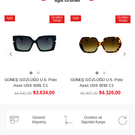
İlgili Ürünler
Ücretsiz
Ücretsiz
%20
%20
Kargo
Kargo
İndirim
İndirim
%20İndirim
%20İndirim
GÜNEŞ GÖZLÜĞÜ U.S. Polo
GÜNEŞ GÖZLÜĞÜ U.S. Polo
Assn USS 0281 C1
Assn USS 0293 C1
₺3.634,00
₺4.326,00
₺4.542,00
₺5.407,00
SEPETE EKLE
SEPETE EKLE
Güvenli
Ücretsiz ve
Alışveriş
Sigortalı Kargo