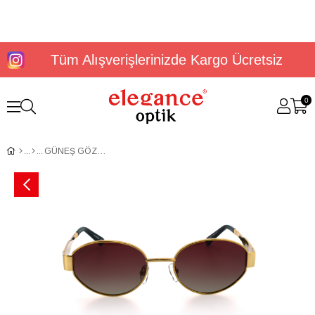
Tüm Alışverişlerinizde Kargo Ücretsiz
0
GÜNEŞ GÖZLÜĞÜ U.S. Polo Assn USS 0346 C2