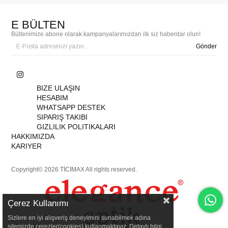
E BÜLTEN
Bültenimize abone olarak kampanyalarımızdan ilk siz haberdar olun!
Gönder
BIZE ULAŞIN
HESABIM
WHATSAPP DESTEK
SIPARIŞ TAKIBI
GIZLILIK POLITIKALARI
HAKKIMIZDA
KARIYER
Copyright© 2026 TİCİMAX All rights reserved.
Çerez Kullanımı
Sizlere en iyi alışveriş deneyimini sunabilmek adına
sitemizde çerezler(cookies) kullanmaktayız. Detaylı bilgi