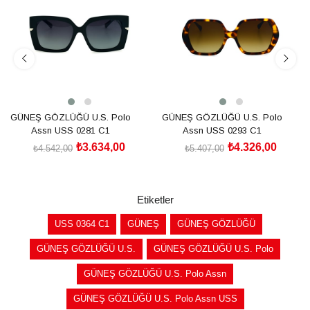
%20İndirim
%20İndirim
GÜNEŞ GÖZLÜĞÜ U.S. Polo
GÜNEŞ GÖZLÜĞÜ U.S. Polo
Assn USS 0281 C1
Assn USS 0293 C1
₺3.634,00
₺4.326,00
₺4.542,00
₺5.407,00
SEPETE EKLE
SEPETE EKLE
Etiketler
USS 0364 C1
GÜNEŞ
GÜNEŞ GÖZLÜĞÜ
GÜNEŞ GÖZLÜĞÜ U.S.
GÜNEŞ GÖZLÜĞÜ U.S. Polo
GÜNEŞ GÖZLÜĞÜ U.S. Polo Assn
GÜNEŞ GÖZLÜĞÜ U.S. Polo Assn USS