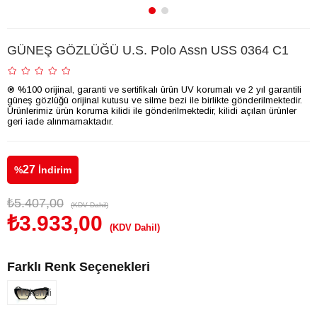
GÜNEŞ GÖZLÜĞÜ U.S. Polo Assn USS 0364 C1
® %100 orijinal, garanti ve sertifikalı ürün UV korumalı ve 2 yıl garantili
güneş gözlüğü orijinal kutusu ve silme bezi ile birlikte gönderilmektedir.
Ürünlerimiz ürün koruma kilidi ile gönderilmektedir, kilidi açılan ürünler
geri iade alınmamaktadır.
27
%
İndirim
₺5.407,00
(KDV Dahil)
₺3.933,00
(KDV Dahil)
Farklı Renk Seçenekleri
Tükendi