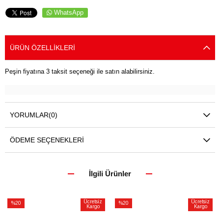
WhatsApp
ÜRÜN ÖZELLIKLERI
Peşin fiyatına 3 taksit seçeneği ile satın alabilirsiniz.
YORUMLAR
(0)
ÖDEME SEÇENEKLERI
İlgili Ürünler
Ücretsiz
Ücretsiz
%20
%20
Kargo
Kargo
İndirim
İndirim