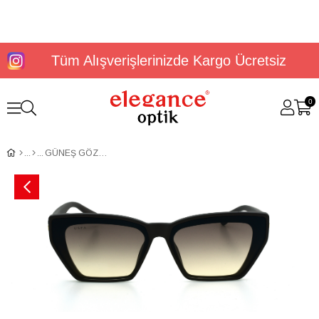
Tüm Alışverişlerinizde Kargo Ücretsiz
0
GÜNEŞ GÖZLÜĞÜ U.S. Polo Assn USS 0364 C1