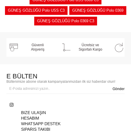
GÜNEŞ GÖZLÜĞÜ Polo USS C3
GÜNEŞ GÖZLÜĞÜ Polo 0369
GÜNEŞ GÖZLÜĞÜ Polo 0369 C3
Güvenli
Ücretsiz ve
Alışveriş
Sigortalı Kargo
E BÜLTEN
Bültenimize abone olarak kampanyalarımızdan ilk siz haberdar olun!
Gönder
BIZE ULAŞIN
HESABIM
WHATSAPP DESTEK
SIPARIŞ TAKIBI