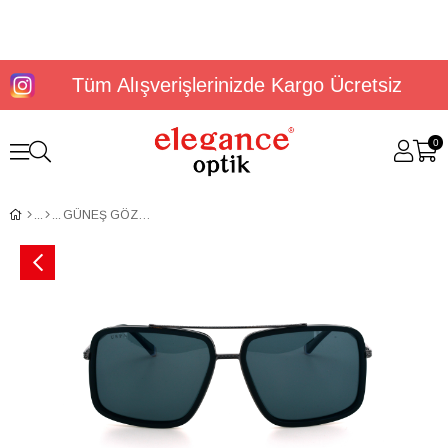
Tüm Alışverişlerinizde Kargo Ücretsiz
0
GÜNEŞ GÖZLÜĞÜ U.S. Polo Assn USS 0369 C3