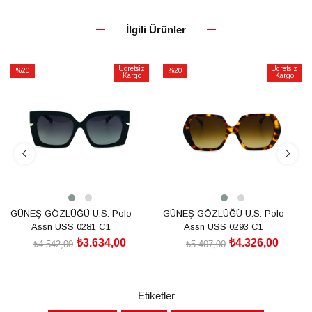
İlgili Ürünler
Ücretsiz
Ücretsiz
%20
%20
Kargo
Kargo
İndirim
İndirim
%20İndirim
%20İndirim
GÜNEŞ GÖZLÜĞÜ U.S. Polo
GÜNEŞ GÖZLÜĞÜ U.S. Polo
Assn USS 0281 C1
Assn USS 0293 C1
₺3.634,00
₺4.326,00
₺4.542,00
₺5.407,00
SEPETE EKLE
SEPETE EKLE
Etiketler