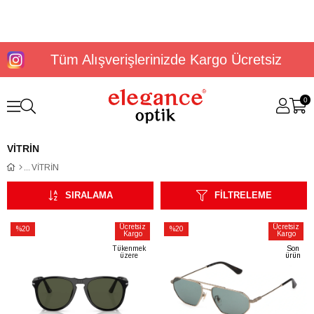
Tüm Alışverişlerinizde Kargo Ücretsiz
0
VİTRİN
VİTRİN
SIRALAMA
FILTRELEME
Ücretsiz
Ücretsiz
%20
%20
Kargo
Kargo
İndirim
İndirim
Tükenmek
Son
üzere
ürün
%20İndirim
%20İndirim