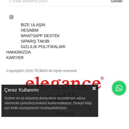
Gönder
BIZE ULAŞIN
HESABIM
WHATSAPP DESTEK
SIPARIŞ TAKIBI
GIZLILIK POLITIKALARI
HAKKIMIZDA
KARIYER
Copyright© 2026 TİCİMAX All rights reserved.
Çerez Kullanımı
Sizlere en iyi alışveriş deneyimini sunabilmek adına
sitemizde çerezler(cookies) kullanmaktayız. Detaylı bilgi
için Kvkk sözleşmesini inceleyebilirsiniz.