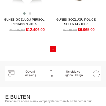
GÜNEŞ GÖZLÜĞÜ PERSOL
GÜNEŞ GÖZLÜĞÜ POLICE
PO9649S 95/3155
SPLF66M5808L7
₺12.406,00
₺6.065,00
₺15.507,00
₺7.581,00
SEPETE EKLE
SEPETE EKLE
1
Güvenli
Ücretsiz ve
Alışveriş
Sigortalı Kargo
E BÜLTEN
Bültenimize abone olarak kampanyalarımızdan ilk siz haberdar olun!