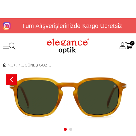
Tüm Alışverişlerinizde Kargo Ücretsiz
0
GÜNEŞ GÖZLÜĞÜ DAVİD BECKHAM DB 1115/S 205845DUA52QT