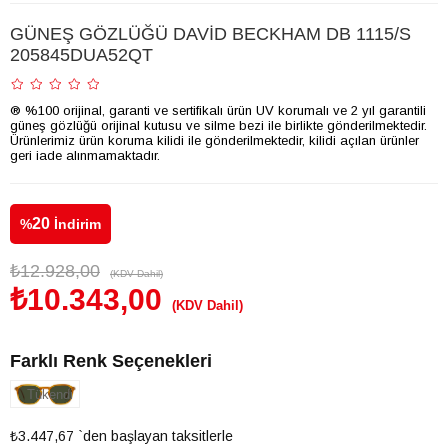
GÜNEŞ GÖZLÜĞÜ DAVİD BECKHAM DB 1115/S
205845DUA52QT
® %100 orijinal, garanti ve sertifikalı ürün UV korumalı ve 2 yıl garantili
güneş gözlüğü orijinal kutusu ve silme bezi ile birlikte gönderilmektedir.
Ürünlerimiz ürün koruma kilidi ile gönderilmektedir, kilidi açılan ürünler
geri iade alınmamaktadır.
20
%
İndirim
₺12.928,00
(KDV Dahil)
₺10.343,00
(KDV Dahil)
Farklı Renk Seçenekleri
Tükendi
₺3.447,67
`den başlayan taksitlerle