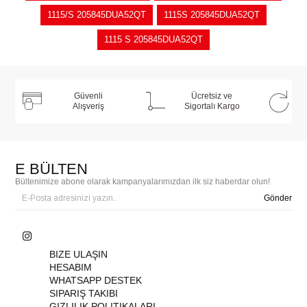
1115/S 205845DUA52QT
1115S 205845DUA52QT
1115 S 205845DUA52QT
Güvenli
Ücretsiz ve
Alışveriş
Sigortalı Kargo
E BÜLTEN
Bültenimize abone olarak kampanyalarımızdan ilk siz haberdar olun!
Gönder
BIZE ULAŞIN
HESABIM
WHATSAPP DESTEK
SIPARIŞ TAKIBI
GIZLILIK POLITIKALARI