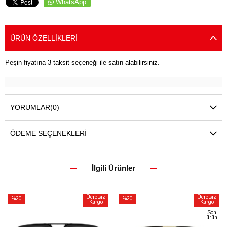
WhatsApp
ÜRÜN ÖZELLIKLERI
Peşin fiyatına 3 taksit seçeneği ile satın alabilirsiniz.
YORUMLAR
(0)
ÖDEME SEÇENEKLERI
İlgili Ürünler
Ücretsiz
Ücretsiz
%20
%20
Kargo
Kargo
İndirim
İndirim
Son
ürün
%20İndirim
%20İndirim