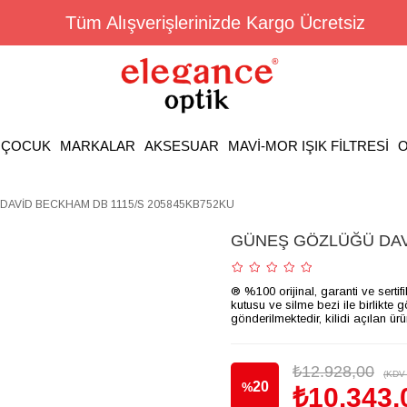
Tüm Alışverişlerinizde Kargo Ücretsiz
ÇOCUK
MARKALAR
AKSESUAR
MAVİ-MOR IŞIK FİLTRESİ
O
AVİD BECKHAM DB 1115/S 205845KB752KU
GÜNEŞ GÖZLÜĞÜ DAVİ
® %100 orijinal, garanti ve sertif
kutusu ve silme bezi ile birlikte 
gönderilmektedir, kilidi açılan ür
₺12.928,00
(KDV 
20
%
₺10.343,