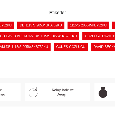
Etiketler
KB752KU
DB 1115 S 205845KB752KU
1115/S 205845KB752KU
Ü DAVİD BECKHAM DB 1115/S 205845KB752KU
GÖZLÜĞÜ DAVİD B
M DB 1115/S 205845KB752KU
GÜNEŞ GÖZLÜĞÜ
DAVİD BECK
ve
Kolay İade ve
argo
Değişim