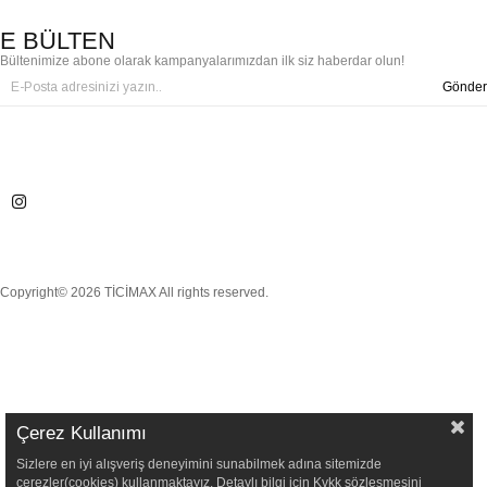
E BÜLTEN
Bültenimize abone olarak kampanyalarımızdan ilk siz haberdar olun!
Gönder
Copyright© 2026 TİCİMAX All rights reserved.
Çerez Kullanımı
Sizlere en iyi alışveriş deneyimini sunabilmek adına sitemizde
çerezler(cookies) kullanmaktayız. Detaylı bilgi için Kvkk sözleşmesini