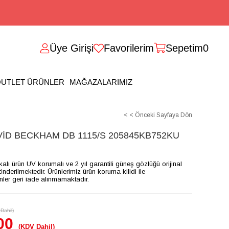
Üye Girişi
Favorilerim
Sepetim
0
UTLET ÜRÜNLER
MAĞAZALARIMIZ
< < Önceki Sayfaya Dön
D BECKHAM DB 1115/S 205845KB752KU
ikalı ürün UV korumalı ve 2 yıl garantili güneş gözlüğü orijinal
gönderilmektedir. Ürünlerimiz ürün koruma kilidi ile
ünler geri iade alınmamaktadır.
Dahil)
00
(KDV Dahil)