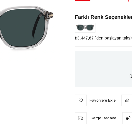
İndirim
Farklı Renk Seçenekler
Tükendi
₺3.447,67
`den başlayan taksit
Ü
Favorilere Ekle
Kargo Bedava