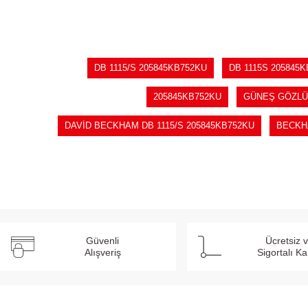
DB 1115/S 205845KB752KU
DB 1115S 205845
205845KB752KU
GÜNEŞ GÖZLÜĞ
DAVİD BECKHAM DB 1115/S 205845KB752KU
BECKHA
Güvenli
Ücretsiz 
Alışveriş
Sigortalı K