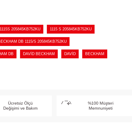
1115S 205845KB752KU
1115 S 205845KB752KU
ECKHAM DB 1115/S 205845KB752KU
HAM DB
DAVİD BECKHAM
DAVİD
BECKHAM
Ücretsiz Ölçü
%100 Müşteri
Değişimi ve Bakım
Memnuniyeti