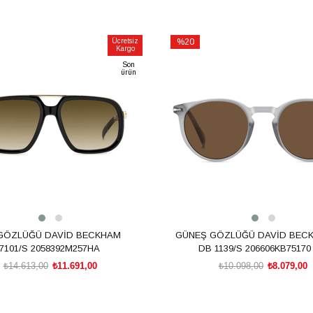
Ücretsiz
%20
Kargo
İndirim
Son
m
%20İndirim
ürün
GÖZLÜĞÜ DAVİD BECKHAM
GÜNEŞ GÖZLÜĞÜ DAVİD BEC
7101/S 2058392M257HA
DB 1139/S 206606KB75170
₺14.613,00
₺11.691,00
₺10.098,00
₺8.079,00
SEPETE EKLE
SEPETE EKLE