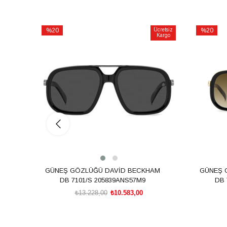
%20
Ücretsiz
%20
Kargo
İndirim
İndirim
%20İndirim
%20İndiri
GÜNEŞ GÖZLÜĞÜ DAVİD BECKHAM
GÜNEŞ 
DB 7101/S 205839ANS57M9
DB 
₺13.228,00
₺10.583,00
SEPETE EKLE