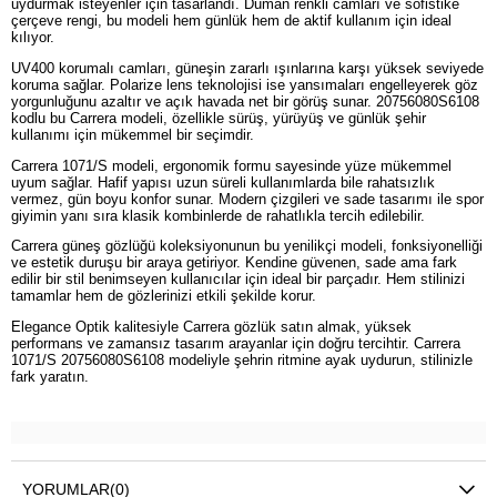
uydurmak isteyenler için tasarlandı. Duman renkli camları ve sofistike
çerçeve rengi, bu modeli hem günlük hem de aktif kullanım için ideal
kılıyor.
UV400 korumalı camları, güneşin zararlı ışınlarına karşı yüksek seviyede
koruma sağlar. Polarize lens teknolojisi ise yansımaları engelleyerek göz
yorgunluğunu azaltır ve açık havada net bir görüş sunar. 20756080S6108
kodlu bu Carrera modeli, özellikle sürüş, yürüyüş ve günlük şehir
kullanımı için mükemmel bir seçimdir.
Carrera 1071/S modeli, ergonomik formu sayesinde yüze mükemmel
uyum sağlar. Hafif yapısı uzun süreli kullanımlarda bile rahatsızlık
vermez, gün boyu konfor sunar. Modern çizgileri ve sade tasarımı ile spor
giyimin yanı sıra klasik kombinlerde de rahatlıkla tercih edilebilir.
Carrera güneş gözlüğü koleksiyonunun bu yenilikçi modeli, fonksiyonelliği
ve estetik duruşu bir araya getiriyor. Kendine güvenen, sade ama fark
edilir bir stil benimseyen kullanıcılar için ideal bir parçadır. Hem stilinizi
tamamlar hem de gözlerinizi etkili şekilde korur.
Elegance Optik kalitesiyle Carrera gözlük satın almak, yüksek
performans ve zamansız tasarım arayanlar için doğru tercihtir. Carrera
1071/S 20756080S6108 modeliyle şehrin ritmine ayak uydurun, stilinizle
fark yaratın.
YORUMLAR
(0)