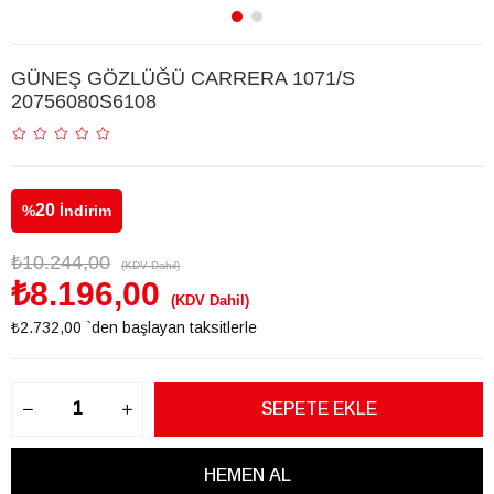
GÜNEŞ GÖZLÜĞÜ CARRERA 1071/S
20756080S6108
20
%
İndirim
₺10.244,00
(KDV Dahil)
₺8.196,00
(KDV Dahil)
₺2.732,00
`den başlayan taksitlerle