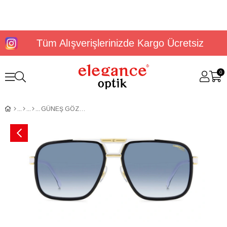
Tüm Alışverişlerinizde Kargo Ücretsiz
0
GÜNEŞ GÖZLÜĞÜ CARRERA 1071/S 20756080S6108