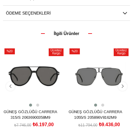
ÖDEME SEÇENEKLERI
İlgili Ürünler
Ücretsiz
Ücretsiz
%20
%20
Kargo
Kargo
İndirim
İndirim
%20İndirim
%20İndirim
GÜNEŞ GÖZLÜĞÜ CARRERA
GÜNEŞ GÖZLÜĞÜ CARRERA
315/S 20636900358M9
1055/S 205896V8162M9
₺6.197,00
₺9.436,00
₺7.746,00
₺11.794,00
SEPETE EKLE
SEPETE EKLE