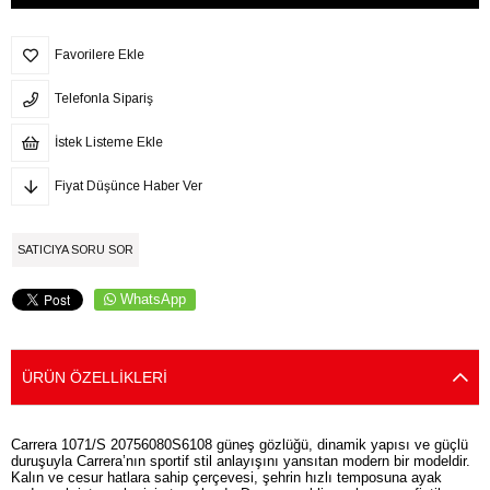
Favorilere Ekle
Telefonla Sipariş
İstek Listeme Ekle
Fiyat Düşünce Haber Ver
SATICIYA SORU SOR
WhatsApp
ÜRÜN ÖZELLIKLERI
Carrera 1071/S 20756080S6108 güneş gözlüğü, dinamik yapısı ve güçlü
duruşuyla Carrera’nın sportif stil anlayışını yansıtan modern bir modeldir.
Kalın ve cesur hatlara sahip çerçevesi, şehrin hızlı temposuna ayak