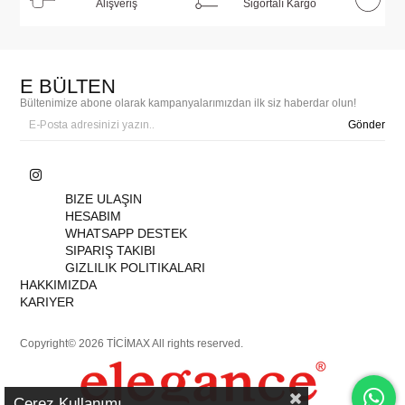
Alışveriş
Sigortalı Kargo
E BÜLTEN
Bültenimize abone olarak kampanyalarımızdan ilk siz haberdar olun!
Gönder
BIZE ULAŞIN
HESABIM
WHATSAPP DESTEK
SIPARIŞ TAKIBI
GIZLILIK POLITIKALARI
HAKKIMIZDA
KARIYER
Copyright© 2026 TİCİMAX All rights reserved.
Çerez Kullanımı