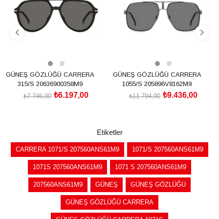
GÜNEŞ GÖZLÜĞÜ CARRERA
GÜNEŞ GÖZLÜĞÜ CARRERA
315/S 20636900358M9
1055/S 205896V8162M9
₺6.197,00
₺9.436,00
₺7.746,00
₺11.794,00
SEPETE EKLE
SEPETE EKLE
Etiketler
CARRERA 1071/S 207560ANS61M9
1071/S 207560ANS61M9
1071S 207560ANS61M9
1071 S 207560ANS61M9
207560ANS61M9
GÜNEŞ
GÜNEŞ GÖZLÜĞÜ
GÜNEŞ GÖZLÜĞÜ CARRERA