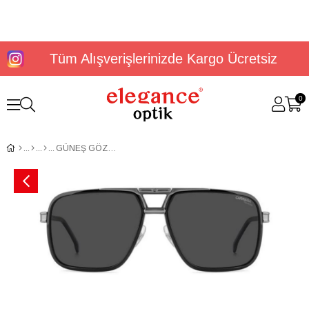
Tüm Alışverişlerinizde Kargo Ücretsiz
0
GÜNEŞ GÖZLÜĞÜ CARRERA 1071/S 207560ANS61M9