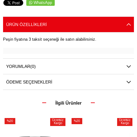
WhatsApp
ÜRÜN ÖZELLIKLERI
Peşin fiyatına 3 taksit seçeneği ile satın alabilirsiniz.
YORUMLAR
(0)
ÖDEME SEÇENEKLERI
İlgili Ürünler
Ücretsiz
Ücretsiz
%20
%20
Kargo
Kargo
İndirim
İndirim
%20İndirim
%20İndirim