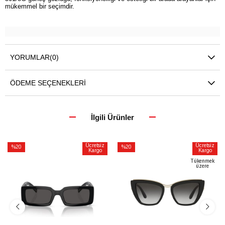
mükemmel bir seçimdir.
YORUMLAR
(0)
ÖDEME SEÇENEKLERI
İlgili Ürünler
Ücretsiz
Ücretsiz
%20
%20
Kargo
Kargo
İndirim
İndirim
Tükenmek
üzere
%20İndirim
%20İndirim