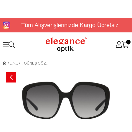
Tüm Alışverişlerinizde Kargo Ücretsiz
0
GÜNEŞ GÖZLÜĞÜ DOLCE&GABBANA DG4421 57 501/8G