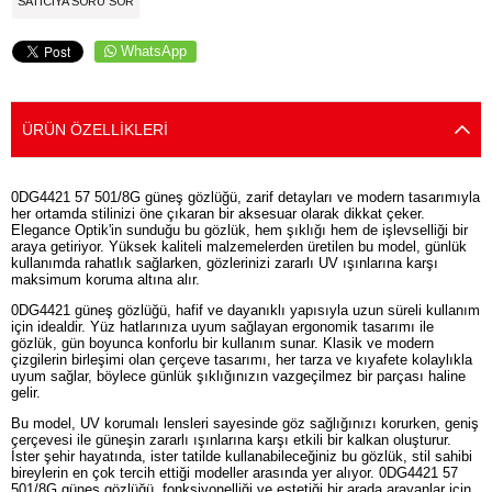
SATICIYA SORU SOR
WhatsApp
ÜRÜN ÖZELLIKLERI
0DG4421 57 501/8G güneş gözlüğü, zarif detayları ve modern tasarımıyla
her ortamda stilinizi öne çıkaran bir aksesuar olarak dikkat çeker.
Elegance Optik'in sunduğu bu gözlük, hem şıklığı hem de işlevselliği bir
araya getiriyor. Yüksek kaliteli malzemelerden üretilen bu model, günlük
kullanımda rahatlık sağlarken, gözlerinizi zararlı UV ışınlarına karşı
maksimum koruma altına alır.
0DG4421 güneş gözlüğü, hafif ve dayanıklı yapısıyla uzun süreli kullanım
için idealdir. Yüz hatlarınıza uyum sağlayan ergonomik tasarımı ile
gözlük, gün boyunca konforlu bir kullanım sunar. Klasik ve modern
çizgilerin birleşimi olan çerçeve tasarımı, her tarza ve kıyafete kolaylıkla
uyum sağlar, böylece günlük şıklığınızın vazgeçilmez bir parçası haline
gelir.
Bu model, UV korumalı lensleri sayesinde göz sağlığınızı korurken, geniş
çerçevesi ile güneşin zararlı ışınlarına karşı etkili bir kalkan oluşturur.
İster şehir hayatında, ister tatilde kullanabileceğiniz bu gözlük, stil sahibi
bireylerin en çok tercih ettiği modeller arasında yer alıyor. 0DG4421 57
501/8G güneş gözlüğü, fonksiyonelliği ve estetiği bir arada arayanlar için