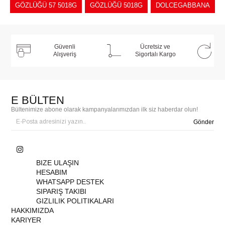
GÖZLÜĞÜ 57 5018G
GÖZLÜĞÜ 5018G
DOLCEGABBANA
Güvenli
Ücretsiz ve
Alışveriş
Sigortalı Kargo
E BÜLTEN
Bültenimize abone olarak kampanyalarımızdan ilk siz haberdar olun!
Gönder
BIZE ULAŞIN
HESABIM
WHATSAPP DESTEK
SIPARIŞ TAKIBI
GIZLILIK POLITIKALARI
HAKKIMIZDA
KARIYER