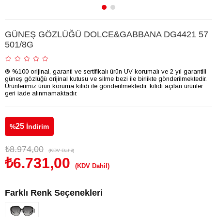
GÜNEŞ GÖZLÜĞÜ DOLCE&GABBANA DG4421 57
501/8G
® %100 orijinal, garanti ve sertifikalı ürün UV korumalı ve 2 yıl garantili
güneş gözlüğü orijinal kutusu ve silme bezi ile birlikte gönderilmektedir.
Ürünlerimiz ürün koruma kilidi ile gönderilmektedir, kilidi açılan ürünler
geri iade alınmamaktadır.
25
%
İndirim
₺8.974,00
(KDV Dahil)
₺6.731,00
(KDV Dahil)
Farklı Renk Seçenekleri
Tükendi