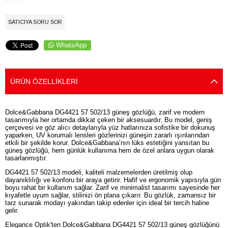
SATICIYA SORU SOR
WhatsApp
ÜRÜN ÖZELLIKLERI
Dolce&Gabbana DG4421 57 502/13 güneş gözlüğü, zarif ve modern
tasarımıyla her ortamda dikkat çeken bir aksesuardır. Bu model, geniş
çerçevesi ve göz alıcı detaylarıyla yüz hatlarınıza sofistike bir dokunuş
yaparken, UV korumalı lensleri gözlerinizi güneşin zararlı ışınlarından
etkili bir şekilde korur. Dolce&Gabbana’nın lüks estetiğini yansıtan bu
güneş gözlüğü, hem günlük kullanıma hem de özel anlara uygun olarak
tasarlanmıştır.
DG4421 57 502/13 modeli, kaliteli malzemelerden üretilmiş olup
dayanıklılığı ve konforu bir araya getirir. Hafif ve ergonomik yapısıyla gün
boyu rahat bir kullanım sağlar. Zarif ve minimalist tasarımı sayesinde her
kıyafetle uyum sağlar, stilinizi ön plana çıkarır. Bu gözlük, zamansız bir
tarz sunarak modayı yakından takip edenler için ideal bir tercih haline
gelir.
Elegance Optik'ten Dolce&Gabbana DG4421 57 502/13 güneş gözlüğünü