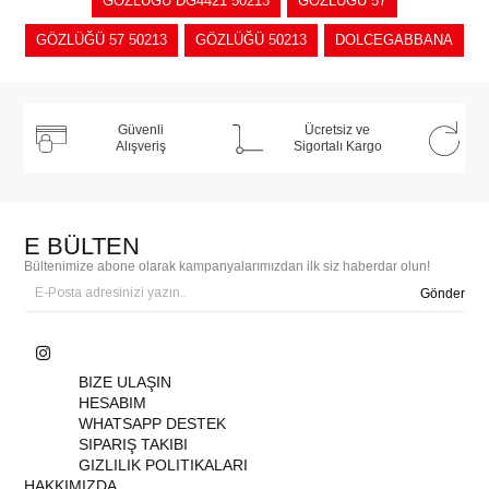
GÖZLÜĞÜ DG4421 50213
GÖZLÜĞÜ 57
GÖZLÜĞÜ 57 50213
GÖZLÜĞÜ 50213
DOLCEGABBANA
Güvenli
Ücretsiz ve
Alışveriş
Sigortalı Kargo
E BÜLTEN
Bültenimize abone olarak kampanyalarımızdan ilk siz haberdar olun!
Gönder
BIZE ULAŞIN
HESABIM
WHATSAPP DESTEK
SIPARIŞ TAKIBI
GIZLILIK POLITIKALARI
HAKKIMIZDA