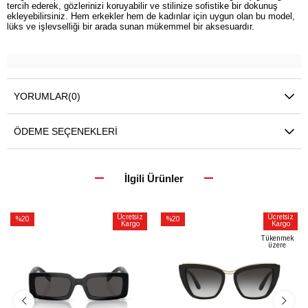
tercih ederek, gözlerinizi koruyabilir ve stilinize sofistike bir dokunuş
ekleyebilirsiniz. Hem erkekler hem de kadınlar için uygun olan bu model,
lüks ve işlevselliği bir arada sunan mükemmel bir aksesuardır.
YORUMLAR
(0)
ÖDEME SEÇENEKLERI
İlgili Ürünler
Ücretsiz
Ücretsiz
%20
%20
Kargo
Kargo
İndirim
İndirim
Tükenmek
üzere
%20İndirim
%20İndirim