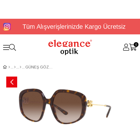
Tüm Alışverişlerinizde Kargo Ücretsiz
0
GÜNEŞ GÖZLÜĞÜ DOLCE&GABBANA DG4421 57 502/13