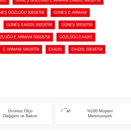
201
GÜNEŞ GÖZLÜĞÜ E.ARMANİ EA4201 50018758
NEŞ GÖZLÜĞÜ 50018758
GÜNEŞ E.ARMANİ
GÜNEŞ EA4201 50018758
GÜNEŞ 50018758
ZLÜĞÜ E.ARMANİ 50018758
GÖZLÜĞÜ EA4201
E.ARMANİ 50018758
EA4201
EA4201 50018758
Ücretsiz Ölçü
%100 Müşteri
Değişimi ve Bakım
Memnuniyeti