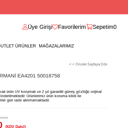
Üye Girişi
Favorilerim
Sepetim
0
UTLET ÜRÜNLER
MAĞAZALARIMIZ
< < Önceki Sayfaya Dön
MANİ EA4201 50018758
ikalı ürün UV korumalı ve 2 yıl garantili güneş gözlüğü orijinal
gönderilmektedir. Ürünlerimiz ürün koruma kilidi ile
ünler geri iade alınmamaktadır.
Dahil)
0
(KDV Dahil)