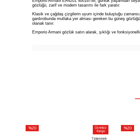
Emporio Armani EA4201 50018758, günlük yaşamdan seyahatler
gözlüğü, zarif ve modern tasarımı ile fark yaratır.
Klasik ve çağdaş çizgilerin uyum içinde buluştuğu zamansız
gardırobunda mutlaka yer alması gereken bu güneş gözlüğü, 
olanak tanır.
Emporio Armani gözlük satın alarak, şıklığı ve fonksiyonell
%20
Ücretsiz
%20
Kargo
İndirim
İndirim
Tükenmek