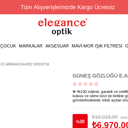
Tüm Alışverişlerinizde Kargo Ücretsiz
ÇOCUK
MARKALAR
AKSESUAR
MAVİ-MOR IŞIK FİLTRESİ
O
E.ARMANİ EA4201 50018758
GÜNEŞ GÖZLÜĞÜ E.AR
® %100 orijinal, garanti ve sertif
kutusu ve silme bezi ile birlikte 
gönderilmektedir, kilidi açılan ür
₺10.019,00
(KDV 
30
%
₺6.970,0