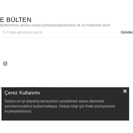
E BÜLTEN
Bültenimize abone olarak kampanyalarımızdan ilk siz haberdar olun!
Gönder
Copyright© 2026 TİCİMAX All rights reserved.
Çerez Kullanımı
Sizlere en iyi alışveriş deneyimini sunabilmek adına sitemizde
çerezler(cookies) kullanmaktayız. Detaylı bilgi için Kvkk sözleşmesini
inceleyebilirsiniz.