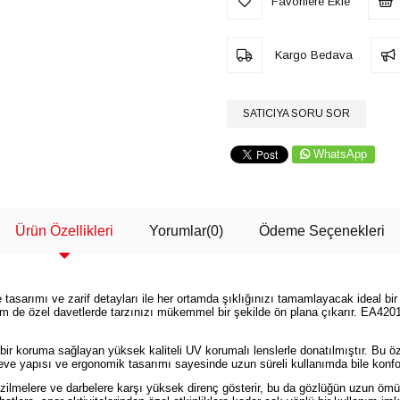
Favorilere Ekle
Kargo Bedava
SATICIYA SORU SOR
WhatsApp
Ürün Özellikleri
Yorumlar
(0)
Ödeme Seçenekleri
sarımı ve zarif detayları ile her ortamda şıklığınızı tamamlayacak ideal bir
hem de özel davetlerde tarzınızı mükemmel bir şekilde ön plana çıkarır. EA420
 bir koruma sağlayan yüksek kaliteli UV korumalı lenslerle donatılmıştır. Bu öze
ve yapısı ve ergonomik tasarımı sayesinde uzun süreli kullanımda bile konf
izilmelere ve darbelere karşı yüksek direnç gösterir, bu da gözlüğün uzun öm