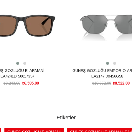
m
%20İndirim
Ş GÖZLÜĞÜ E. ARMANİ
GÜNEŞ GÖZLÜĞÜ EMPORİO A
EA4241D 50017357
EA2147 30456G58
₺8.243,00
₺6.595,00
₺10.652,00
₺8.522,00
SEPETE EKLE
SEPETE EKLE
Etiketler