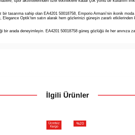
e, spor aktivitelerinden özel etkinliklere kadar çok yönlü bir kullanım imk
 bir tasarıma sahip olan EA4201 50018758, Emporio Armani’nin ikonik moda anl
Elegance Optik’ten satın alarak hem gözlerinizi güneşin zararlı etkilerinde
iği bir arada deneyimleyin. EA4201 50018758 güneş gözlüğü ile her anınıza zara
İlgili Ürünler
Ücretsiz
%20
Kargo
İndirim