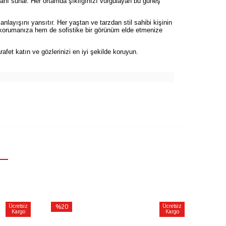
anı sunar. Her ortamda şıklığınızı vurgulayan bu güneş
ayışını yansıtır. Her yaştan ve tarzdan stil sahibi kişinin
n korumanıza hem de sofistike bir görünüm elde etmenize
fet katın ve gözlerinizi en iyi şekilde koruyun.
Ücretsiz
%20
Ücretsiz
Kargo
Kargo
İndirim