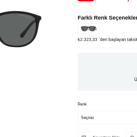
İndirim
Farklı Renk Seçenekler
Tükendi
₺2.323,33
`den başlayan taksit
Ü
Renk