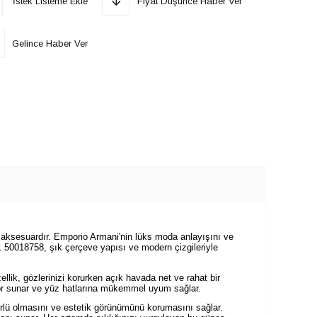
İstek Listeme Ekle
Fiyat Düşünce Haber Ver
Gelince Haber Ver
 aksesuardır. Emporio Armani'nin lüks moda anlayışını ve
1 50018758, şık çerçeve yapısı ve modern çizgileriyle
llik, gözlerinizi korurken açık havada net ve rahat bir
or sunar ve yüz hatlarına mükemmel uyum sağlar.
ürlü olmasını ve estetik görünümünü korumasını sağlar.