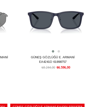
%20İndirim
RMANİ
GÜNEŞ GÖZLÜĞÜ E. ARMANİ
EA4241D 61898757
₺8.244,00
₺6.596,00
SEPETE EKLE