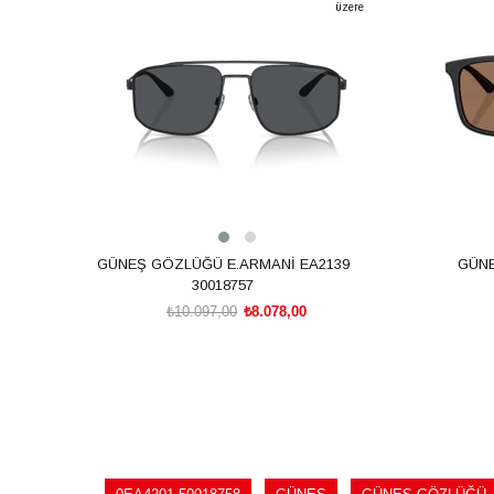
%20İndirim
%20İndiri
üzere
GÜNEŞ GÖZLÜĞÜ E.ARMANİ EA2139
GÜNE
30018757
₺10.097,00
₺8.078,00
SEPETE EKLE