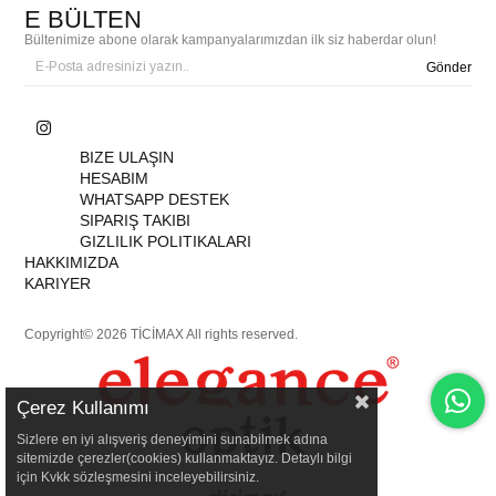
E BÜLTEN
Bültenimize abone olarak kampanyalarımızdan ilk siz haberdar olun!
Gönder
BIZE ULAŞIN
HESABIM
WHATSAPP DESTEK
SIPARIŞ TAKIBI
GIZLILIK POLITIKALARI
HAKKIMIZDA
KARIYER
Copyright© 2026 TİCİMAX All rights reserved.
Çerez Kullanımı
Sizlere en iyi alışveriş deneyimini sunabilmek adına
sitemizde çerezler(cookies) kullanmaktayız. Detaylı bilgi
için Kvkk sözleşmesini inceleyebilirsiniz.