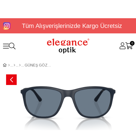
Tüm Alışverişlerinizde Kargo Ücretsiz
0
GÜNEŞ GÖZLÜĞÜ E.ARMANİ EA4201 50882V58