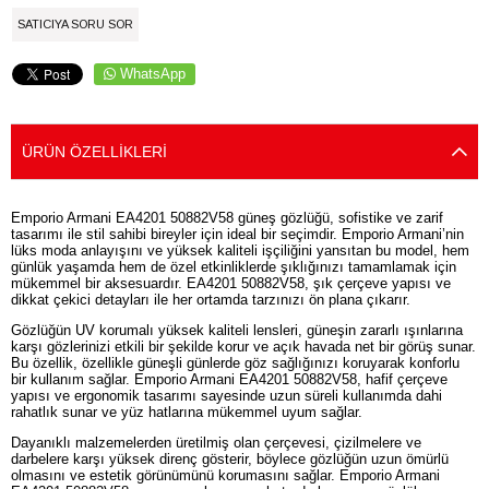
SATICIYA SORU SOR
WhatsApp
ÜRÜN ÖZELLIKLERI
Emporio Armani EA4201 50882V58 güneş gözlüğü, sofistike ve zarif
tasarımı ile stil sahibi bireyler için ideal bir seçimdir. Emporio Armani’nin
lüks moda anlayışını ve yüksek kaliteli işçiliğini yansıtan bu model, hem
günlük yaşamda hem de özel etkinliklerde şıklığınızı tamamlamak için
mükemmel bir aksesuardır. EA4201 50882V58, şık çerçeve yapısı ve
dikkat çekici detayları ile her ortamda tarzınızı ön plana çıkarır.
Gözlüğün UV korumalı yüksek kaliteli lensleri, güneşin zararlı ışınlarına
karşı gözlerinizi etkili bir şekilde korur ve açık havada net bir görüş sunar.
Bu özellik, özellikle güneşli günlerde göz sağlığınızı koruyarak konforlu
bir kullanım sağlar. Emporio Armani EA4201 50882V58, hafif çerçeve
yapısı ve ergonomik tasarımı sayesinde uzun süreli kullanımda dahi
rahatlık sunar ve yüz hatlarına mükemmel uyum sağlar.
Dayanıklı malzemelerden üretilmiş olan çerçevesi, çizilmelere ve
darbelere karşı yüksek direnç gösterir, böylece gözlüğün uzun ömürlü
olmasını ve estetik görünümünü korumasını sağlar. Emporio Armani