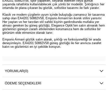
EA4201 50882V58, spor yaparken, seyahat ederken veya günlük
yaşamda rahatlıkla kullanılabilecek çok yönlü bir modeldir. Şıklığınızı her
ortamda ön plana çıkaran bu gözlük, sofistike tasarımı ile fark yaratır.
Klasik ve modern çizgilerin uyum içinde buluştuğu zamansız bir tasarıma
sahip olan EA4201 50882V58, Emporio Armani’nin ikonik stilini yansıtır.
Her yaştan ve her tarzdan stil sahibi kişinin gardırobunda mutlaka yer
alması gereken bu güneş gözlüğü, Elegance Optik’ten satın alınarak hem
gözlerinizi güneşin zararlı etkilerinden korumanıza hem de sofistike bir
görünüm elde etmenize olanak tanır.
Emporio Armani gözlük satın alarak, şıklığı ve fonksiyonelliği bir arada
deneyimleyin. EA4201 50882V58 güneş gözlüğü ile her anınıza zarafet
katın ve gözlerinizi en iyi şekilde koruyun.
YORUMLAR
(0)
ÖDEME SEÇENEKLERI