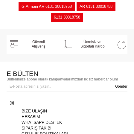
G.Armani AR 6131 30018758
AR 6131 30018758
6131 30018758
Güvenli
Ücretsiz ve
Alışveriş
Sigortalı Kargo
E BÜLTEN
Bültenimize abone olarak kampanyalarımızdan ilk siz haberdar olun!
Gönder
BIZE ULAŞIN
HESABIM
WHATSAPP DESTEK
SIPARIŞ TAKIBI
GIZLILIK POLITIKALARI