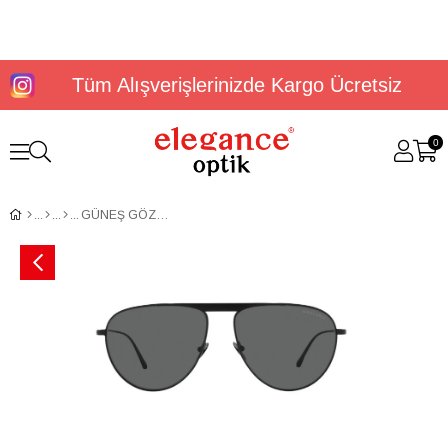
Tüm Alışverişlerinizde Kargo Ücretsiz
0
GÜNEŞ GÖZLÜĞÜ G.ARMANİ AR6131 30018758