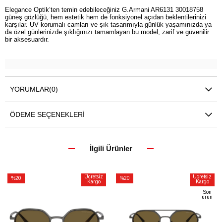
Elegance Optik’ten temin edebileceğiniz G.Armani AR6131 30018758
güneş gözlüğü, hem estetik hem de fonksiyonel açıdan beklentilerinizi
karşılar. UV korumalı camları ve şık tasarımıyla günlük yaşamınızda ya
da özel günlerinizde şıklığınızı tamamlayan bu model, zarif ve güvenilir
bir aksesuardır.
YORUMLAR
(0)
ÖDEME SEÇENEKLERI
İlgili Ürünler
Ücretsiz
Ücretsiz
%20
%20
Kargo
Kargo
İndirim
İndirim
Son
ürün
%20İndirim
%20İndirim