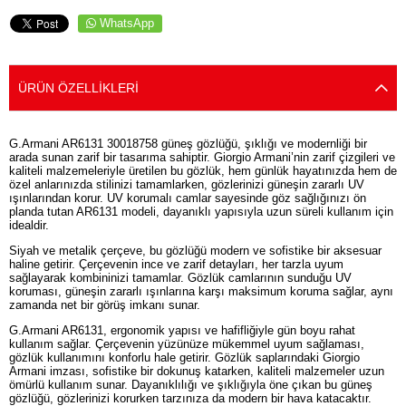
WhatsApp
ÜRÜN ÖZELLIKLERI
G.Armani AR6131 30018758 güneş gözlüğü, şıklığı ve modernliği bir
arada sunan zarif bir tasarıma sahiptir. Giorgio Armani’nin zarif çizgileri ve
kaliteli malzemeleriyle üretilen bu gözlük, hem günlük hayatınızda hem de
özel anlarınızda stilinizi tamamlarken, gözlerinizi güneşin zararlı UV
ışınlarından korur. UV korumalı camlar sayesinde göz sağlığınızı ön
planda tutan AR6131 modeli, dayanıklı yapısıyla uzun süreli kullanım için
idealdir.
Siyah ve metalik çerçeve, bu gözlüğü modern ve sofistike bir aksesuar
haline getirir. Çerçevenin ince ve zarif detayları, her tarzla uyum
sağlayarak kombininizi tamamlar. Gözlük camlarının sunduğu UV
koruması, güneşin zararlı ışınlarına karşı maksimum koruma sağlar, aynı
zamanda net bir görüş imkanı sunar.
G.Armani AR6131, ergonomik yapısı ve hafifliğiyle gün boyu rahat
kullanım sağlar. Çerçevenin yüzünüze mükemmel uyum sağlaması,
gözlük kullanımını konforlu hale getirir. Gözlük saplarındaki Giorgio
Armani imzası, sofistike bir dokunuş katarken, kaliteli malzemeler uzun
ömürlü kullanım sunar. Dayanıklılığı ve şıklığıyla öne çıkan bu güneş
gözlüğü, gözlerinizi korurken tarzınıza da modern bir hava katacaktır.