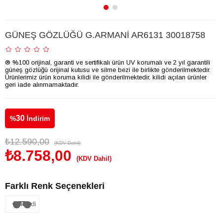
GÜNEŞ GÖZLÜĞÜ G.ARMANİ AR6131 30018758
® %100 orijinal, garanti ve sertifikalı ürün UV korumalı ve 2 yıl garantili
güneş gözlüğü orijinal kutusu ve silme bezi ile birlikte gönderilmektedir.
Ürünlerimiz ürün koruma kilidi ile gönderilmektedir, kilidi açılan ürünler
geri iade alınmamaktadır.
30
%
İndirim
₺12.590,00
(KDV Dahil)
₺8.758,00
(KDV Dahil)
Farklı Renk Seçenekleri
Tükendi