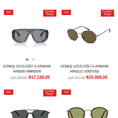
SEPETE EKLE
SEPETE EKLE
Ücretsiz
Ücretsiz
%20
%20
Kargo
Kargo
İndirim
İndirim
%20İndirim
%20İndirim
GÜNEŞ GÖZLÜĞÜ G.ARMANİ
GÜNEŞ GÖZLÜĞÜ G.ARMANİ
AR8183 59860256
AR6112J 30037352
₺17.128,00
₺15.006,00
₺21.409,00
₺18.757,00
SEPETE EKLE
SEPETE EKLE
Ücretsiz
%20
%20
Kargo
İndirim
İndirim
%20İndirim
%20İndirim