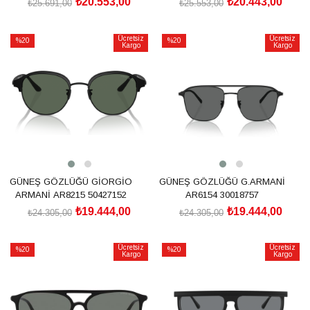
₺20.553,00
₺20.443,00
₺25.691,00
₺25.553,00
SEPETE EKLE
SEPETE EKLE
Ücretsiz
Ücretsiz
%20
%20
Kargo
Kargo
İndirim
İndirim
%20İndirim
%20İndirim
GÜNEŞ GÖZLÜĞÜ GİORGİO
GÜNEŞ GÖZLÜĞÜ G.ARMANİ
ARMANİ AR8215 50427152
AR6154 30018757
₺19.444,00
₺19.444,00
₺24.305,00
₺24.305,00
SEPETE EKLE
SEPETE EKLE
Ücretsiz
Ücretsiz
%20
%20
Kargo
Kargo
İndirim
İndirim
%20İndirim
%20İndirim