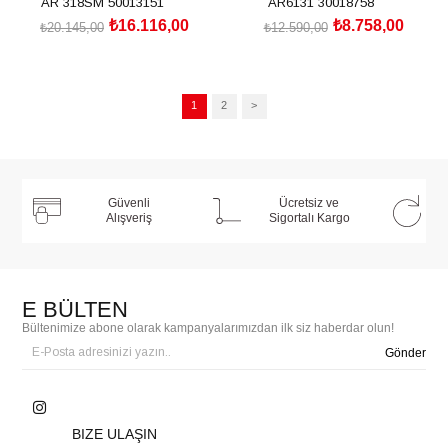
AR 318SM 50013151
AR6131 30018758
₺16.116,00
₺8.758,00
₺20.145,00
₺12.590,00
1
2
>
Güvenli
Ücretsiz ve
Alışveriş
Sigortalı Kargo
E BÜLTEN
Bültenimize abone olarak kampanyalarımızdan ilk siz haberdar olun!
Gönder
BIZE ULAŞIN