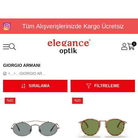
Tüm Alışverişlerinizde Kargo Ücretsiz
0
GIORGIO ARMANI
GIORGIO ARMANI
SIRALAMA
FILTRELEME
%20
%20
İndirim
İndirim
%20İndirim
%20İndirim