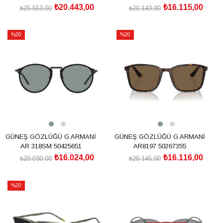
₺20.443,00
₺16.115,00
₺25.553,00
₺20.143,00
SEPETE EKLE
SEPETE EKLE
%20
%20
İndirim
İndirim
%20İndirim
%20İndirim
GÜNEŞ GÖZLÜĞÜ G.ARMANİ
GÜNEŞ GÖZLÜĞÜ G.ARMANİ
AR 318SM 50425651
AR8197 50267355
₺16.024,00
₺16.116,00
₺20.030,00
₺20.145,00
SEPETE EKLE
SEPETE EKLE
%20
İndirim
%20İndirim