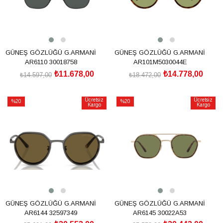
GÜNEŞ GÖZLÜĞÜ G.ARMANİ
GÜNEŞ GÖZLÜĞÜ G.ARMANİ
AR6110 30018758
AR101M5030044E
₺11.678,00
₺14.778,00
₺14.597,00
₺18.472,00
SEPETE EKLE
SEPETE EKLE
Ücretsiz
Ücretsiz
%20
%20
Kargo
Kargo
İndirim
İndirim
%20İndirim
%20İndirim
GÜNEŞ GÖZLÜĞÜ G.ARMANİ
GÜNEŞ GÖZLÜĞÜ G.ARMANİ
AR6144 32597349
AR6145 30022A53