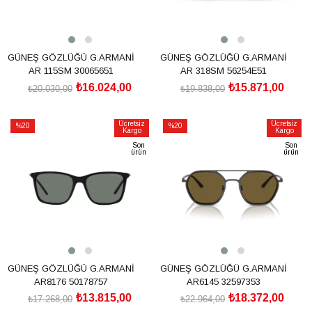
GÜNEŞ GÖZLÜĞÜ G.ARMANİ
GÜNEŞ GÖZLÜĞÜ G.ARMANİ
AR 115SM 30065651
AR 318SM 56254E51
₺16.024,00
₺15.871,00
₺20.030,00
₺19.838,00
SEPETE EKLE
SEPETE EKLE
Ücretsiz
Ücretsiz
%20
%20
Kargo
Kargo
İndirim
İndirim
Son
Son
ürün
ürün
%20İndirim
%20İndirim
GÜNEŞ GÖZLÜĞÜ G.ARMANİ
GÜNEŞ GÖZLÜĞÜ G.ARMANİ
AR8176 50178757
AR6145 32597353
₺13.815,00
₺18.372,00
₺17.268,00
₺22.964,00