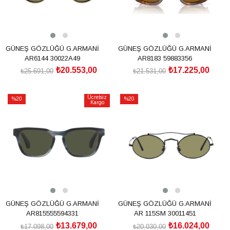
GÜNEŞ GÖZLÜĞÜ G.ARMANİ
GÜNEŞ GÖZLÜĞÜ G.ARMANİ
AR6144 30022A49
AR8183 59883356
₺20.553,00
₺17.225,00
₺25.691,00
₺21.531,00
SEPETE EKLE
SEPETE EKLE
Ücretsiz
%20
%20
Kargo
İndirim
İndirim
%20İndirim
%20İndirim
GÜNEŞ GÖZLÜĞÜ G.ARMANİ
GÜNEŞ GÖZLÜĞÜ G.ARMANİ
AR815555594331
AR 115SM 30011451
₺13.679,00
₺16.024,00
₺17.098,00
₺20.030,00