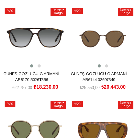
SEPETE EKLE
SEPETE EKLE
Ücretsiz
Ücretsiz
%20
%20
Kargo
Kargo
İndirim
İndirim
%20İndirim
%20İndirim
GÜNEŞ GÖZLÜĞÜ G.ARMANİ
GÜNEŞ GÖZLÜĞÜ G.ARMANİ
AR8179 5026T356
AR6144 32607349
₺18.230,00
₺20.443,00
₺22.787,00
₺25.553,00
SEPETE EKLE
SEPETE EKLE
Ücretsiz
Ücretsiz
%20
%20
Kargo
Kargo
İndirim
İndirim
%20İndirim
%20İndirim