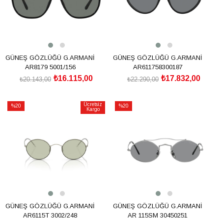
GÜNEŞ GÖZLÜĞÜ G.ARMANİ
GÜNEŞ GÖZLÜĞÜ G.ARMANİ
AR8179 5001/156
AR611758300187
₺16.115,00
₺17.832,00
₺20.143,00
₺22.290,00
SEPETE EKLE
SEPETE EKLE
Ücretsiz
%20
%20
Kargo
İndirim
İndirim
%20İndirim
%20İndirim
GÜNEŞ GÖZLÜĞÜ G.ARMANİ
GÜNEŞ GÖZLÜĞÜ G.ARMANİ
AR6115T 3002/248
AR 115SM 30450251