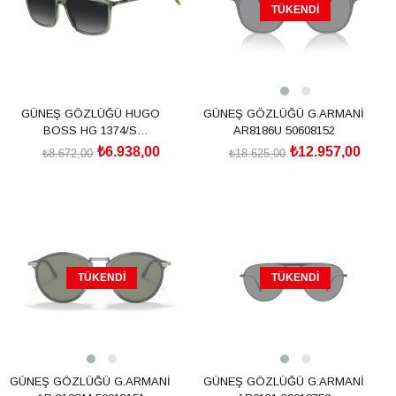
TÜKENDI
GÜNEŞ GÖZLÜĞÜ HUGO
GÜNEŞ GÖZLÜĞÜ G.ARMANİ
BOSS HG 1374/S
AR8186U 50608152
2083051ED579O
₺6.938,00
₺12.957,00
₺8.672,00
₺18.625,00
SEPETE EKLE
TÜKENDI
TÜKENDI
GÜNEŞ GÖZLÜĞÜ G.ARMANİ
GÜNEŞ GÖZLÜĞÜ G.ARMANİ