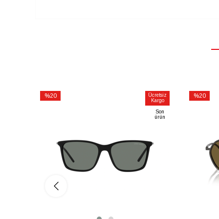
%20
Ücretsiz
%20
Kargo
İndirim
İndirim
Son
%20İndirim
%20İndiri
ürün