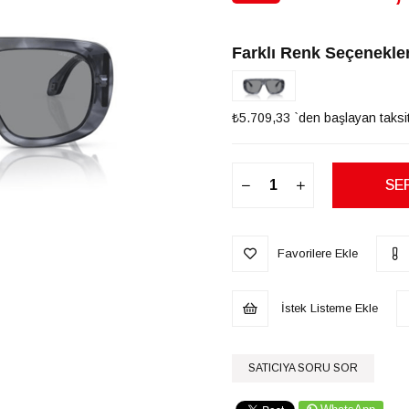
İndirim
Farklı Renk Seçenekler
₺5.709,33
`den başlayan taksit
Favorilere Ekle
İstek Listeme Ekle
SATICIYA SORU SOR