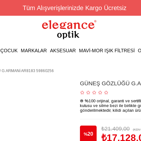
Tüm Alışverişlerinizde Kargo Ücretsiz
ÇOCUK
MARKALAR
AKSESUAR
MAVİ-MOR IŞIK FİLTRESİ
O
G.ARMANİ AR8183 59860256
GÜNEŞ GÖZLÜĞÜ G.AR
® %100 orijinal, garanti ve sertif
kutusu ve silme bezi ile birlikte 
gönderilmektedir, kilidi açılan ür
₺21.409,00
(KDV 
20
%
₺17.128,