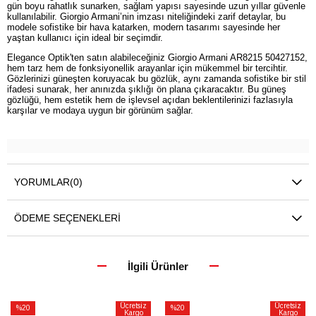
gün boyu rahatlık sunarken, sağlam yapısı sayesinde uzun yıllar güvenle
kullanılabilir. Giorgio Armani’nin imzası niteliğindeki zarif detaylar, bu
modele sofistike bir hava katarken, modern tasarımı sayesinde her
yaştan kullanıcı için ideal bir seçimdir.
Elegance Optik'ten satın alabileceğiniz Giorgio Armani AR8215 50427152,
hem tarz hem de fonksiyonellik arayanlar için mükemmel bir tercihtir.
Gözlerinizi güneşten koruyacak bu gözlük, aynı zamanda sofistike bir stil
ifadesi sunarak, her anınızda şıklığı ön plana çıkaracaktır. Bu güneş
gözlüğü, hem estetik hem de işlevsel açıdan beklentilerinizi fazlasıyla
karşılar ve modaya uygun bir görünüm sağlar.
YORUMLAR
(0)
ÖDEME SEÇENEKLERI
İlgili Ürünler
Ücretsiz
Ücretsiz
%20
%20
Kargo
Kargo