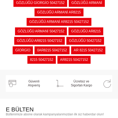
GÖZLÜĞÜ GİORGİO 50427152
GÖZLÜĞÜ ARMANİ
GÖZLÜĞÜ ARMANİ AR8215
GÖZLÜĞÜ ARMANİ AR8215 50427152
GÖZLÜĞÜ ARMANİ 50427152
GÖZLÜĞÜ AR8215
GÖZLÜĞÜ AR8215 50427152
GÖZLÜĞÜ 50427152
GİORGİO
0AR8215 50427152
AR 8215 50427152
8215 50427152
AR8215 50427152
Güvenli
Ücretsiz ve
Alışveriş
Sigortalı Kargo
E BÜLTEN
Bültenimize abone olarak kampanyalarımızdan ilk siz haberdar olun!