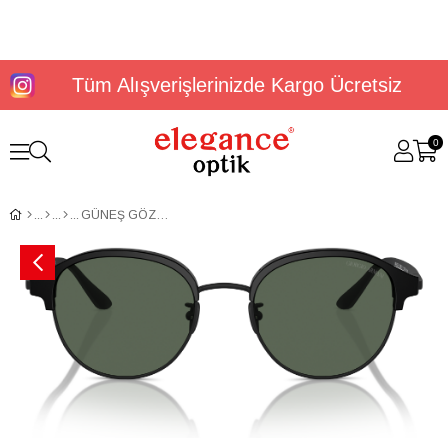
Tüm Alışverişlerinizde Kargo Ücretsiz
0
GÜNEŞ GÖZLÜĞÜ GİORGİO ARMANİ AR8215 50427152