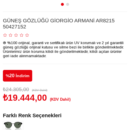
GÜNEŞ GÖZLÜĞÜ GİORGİO ARMANİ AR8215
50427152
® %100 orijinal, garanti ve sertifikalı ürün UV korumalı ve 2 yıl garantili
güneş gözlüğü orijinal kutusu ve silme bezi ile birlikte gönderilmektedir.
Ürünlerimiz ürün koruma kilidi ile gönderilmektedir, kilidi açılan ürünler
geri iade alınmamaktadır.
20
%
İndirim
₺24.305,00
(KDV Dahil)
₺19.444,00
(KDV Dahil)
Farklı Renk Seçenekleri