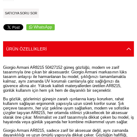
SATICIYA SORU SOR
WhatsApp
ÜRÜN ÖZELLIKLERI
Giorgio Armani AR8215 50427152 güneş gözlüğü, modern ve zarif
tasarımıyla öne çıkan bir aksesuardır. Giorgio Armani markasının lüks
tasarım anlayışı ile harmanlanan bu model, şıklığınızı tamamlamakla
kalmaz, aynı zamanda UV korumalı camlarıyla göz sağlığınızı da
güvence altına alır. Yüksek kaliteli materyallerden üretilen AR8215,
günlük kullanım için hem şık hem de dayanıklı bir seçenektir.
Bu gözlük, gözlerinizi güneşin zararlı ışınlarına karşı korurken, rahat
kullanım sağlayan ergonomik yapısıyla uzun süreli konfor sunar. Şık
çerçeve tasarımı, her yüz şekline uyum sağlarken, modern ve sofistike
çizgiler taşıyan AR8215, her ortamda stilinizi yükseltecek bir aksesuar
olarak öne çıkar. Minimalist ve zarif tasarımıyla dikkat çeken bu model, iş
hayatında veya günlük yaşamda her kombine mükemmel uyum sağlar.
Giorgio Armani AR8215, sadece zarif bir aksesuar değil, aynı zamanda
dayanıklılığı ve uzun ömürlü yapısıyla dikkat çeker. Gözlüğün hafifliği,