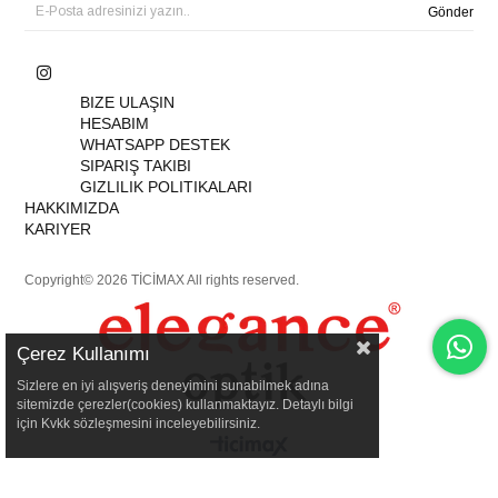
Gönder
BIZE ULAŞIN
HESABIM
WHATSAPP DESTEK
SIPARIŞ TAKIBI
GIZLILIK POLITIKALARI
HAKKIMIZDA
KARIYER
Copyright© 2026 TİCİMAX All rights reserved.
Çerez Kullanımı
Sizlere en iyi alışveriş deneyimini sunabilmek adına
sitemizde çerezler(cookies) kullanmaktayız. Detaylı bilgi
için Kvkk sözleşmesini inceleyebilirsiniz.