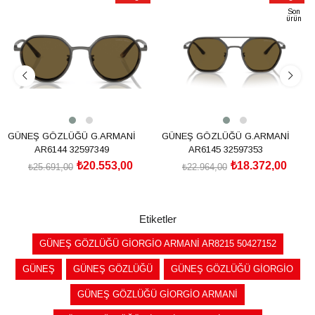
İndirim
İndirim
Son
ürün
%20İndirim
%20İndirim
GÜNEŞ GÖZLÜĞÜ G.ARMANİ
GÜNEŞ GÖZLÜĞÜ G.ARMANİ
AR6144 32597349
AR6145 32597353
₺20.553,00
₺18.372,00
₺25.691,00
₺22.964,00
SEPETE EKLE
SEPETE EKLE
Etiketler
GÜNEŞ GÖZLÜĞÜ GİORGİO ARMANİ AR8215 50427152
GÜNEŞ
GÜNEŞ GÖZLÜĞÜ
GÜNEŞ GÖZLÜĞÜ GİORGİO
GÜNEŞ GÖZLÜĞÜ GİORGİO ARMANİ