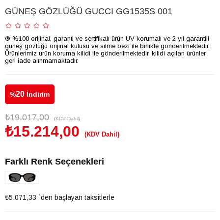
GÜNEŞ GÖZLÜĞÜ GUCCI GG1535S 001
® %100 orijinal, garanti ve sertifikalı ürün UV korumalı ve 2 yıl garantili
güneş gözlüğü orijinal kutusu ve silme bezi ile birlikte gönderilmektedir.
Ürünlerimiz ürün koruma kilidi ile gönderilmektedir, kilidi açılan ürünler
geri iade alınmamaktadır.
20
%
İndirim
₺19.017,00
(KDV Dahil)
₺15.214,00
(KDV Dahil)
Farklı Renk Seçenekleri
₺5.071,33
`den başlayan taksitlerle