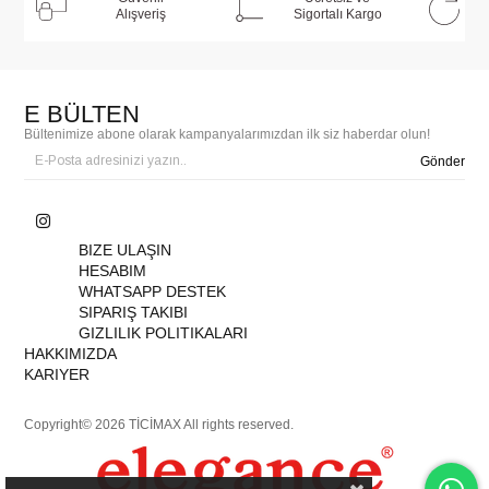
Alışveriş
Sigortalı Kargo
E BÜLTEN
Bültenimize abone olarak kampanyalarımızdan ilk siz haberdar olun!
Gönder
BIZE ULAŞIN
HESABIM
WHATSAPP DESTEK
SIPARIŞ TAKIBI
GIZLILIK POLITIKALARI
HAKKIMIZDA
KARIYER
Copyright© 2026 TİCİMAX All rights reserved.