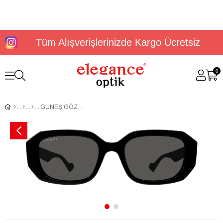
Tüm Alışverişlerinizde Kargo Ücretsiz
0
GÜNEŞ GÖZLÜĞÜ GUCCI GG1535S 001