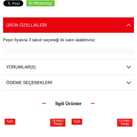
WhatsApp
ÜRÜN ÖZELLIKLERI
Peşin fiyatına 3 taksit seçeneği ile satın alabilirsiniz.
YORUMLAR
(0)
ÖDEME SEÇENEKLERI
İlgili Ürünler
Ücretsiz
Ücretsiz
%20
%20
Kargo
Kargo
İndirim
İndirim
%20İndirim
%20İndirim