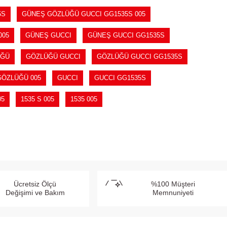
5S
GÜNEŞ GÖZLÜĞÜ GUCCI GG1535S 005
005
GÜNEŞ GUCCI
GÜNEŞ GUCCI GG1535S
ÜĞÜ
GÖZLÜĞÜ GUCCI
GÖZLÜĞÜ GUCCI GG1535S
GÖZLÜĞÜ 005
GUCCI
GUCCI GG1535S
05
1535 S 005
1535 005
Ücretsiz Ölçü
%100 Müşteri
Değişimi ve Bakım
Memnuniyeti