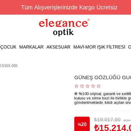
Tüm Alışverişlerinizde Kargo Ücretsiz
ÇOCUK
MARKALAR
AKSESUAR
MAVİ-MOR IŞIK FİLTRESİ
O
535S 005
GÜNEŞ GÖZLÜĞÜ GUC
® %100 orijinal, garanti ve sertif
kutusu ve silme bezi ile birlikte 
gönderilmektedir, kilidi açılan ür
₺19.017,00
(KDV 
20
%
₺15.214,