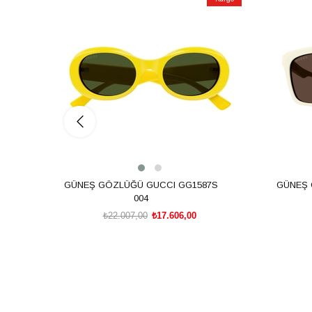
İndirim
İndirim
%20İndirim
%20İndiri
GÜNEŞ GÖZLÜĞÜ GUCCI GG1587S
GÜNEŞ 
004
₺22.007,00
₺17.606,00
SEPETE EKLE