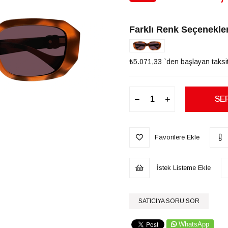
İndirim
Farklı Renk Seçenekler
₺5.071,33
`den başlayan taksit
Favorilere Ekle
İstek Listeme Ekle
SATICIYA SORU SOR
WhatsApp