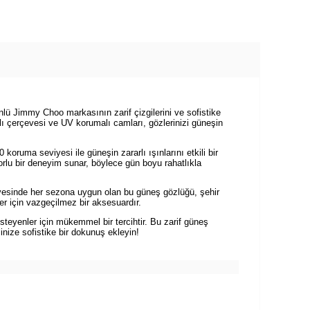
ü Jimmy Choo markasının zarif çizgilerini ve sofistike
ı çerçevesi ve UV korumalı camları, gözlerinizi güneşin
uma seviyesi ile güneşin zararlı ışınlarını etkili bir
forlu bir deneyim sunar, böylece gün boyu rahatlıkla
yesinde her sezona uygun olan bu güneş gözlüğü, şehir
iler için vazgeçilmez bir aksesuardır.
eyenler için mükemmel bir tercihtir. Bu zarif güneş
nize sofistike bir dokunuş ekleyin!