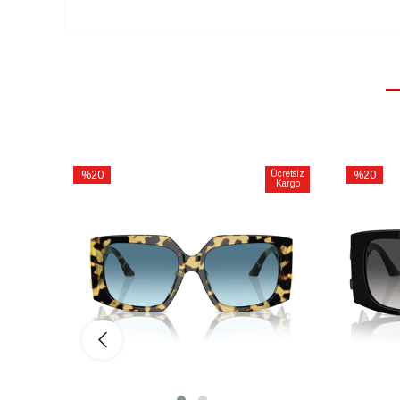
%20
Ücretsiz
%20
Kargo
İndirim
İndirim
%20İndirim
%20İndiri