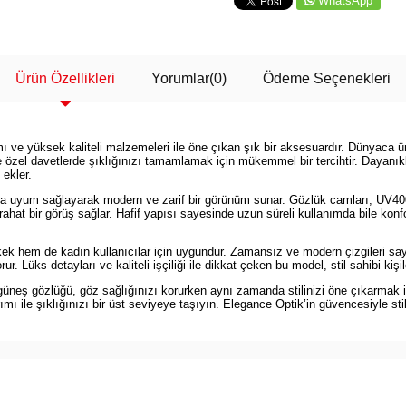
WhatsApp
Ürün Özellikleri
Yorumlar
(0)
Ödeme Seçenekleri
 yüksek kaliteli malzemeleri ile öne çıkan şık bir aksesuardır. Dünyaca ünl
özel davetlerde şıklığınızı tamamlamak için mükemmel bir tercihtir. Dayanıkl
 ekler.
 uyum sağlayarak modern ve zarif bir görünüm sunar. Gözlük camları, UV400 kor
 rahat bir görüş sağlar. Hafif yapısı sayesinde uzun süreli kullanımda bile kon
k hem de kadın kullanıcılar için uygundur. Zamansız ve modern çizgileri sa
ur. Lüks detayları ve kaliteli işçiliği ile dikkat çeken bu model, stil sahibi kiş
ş gözlüğü, göz sağlığınızı korurken aynı zamanda stilinizi öne çıkarmak ist
ile şıklığınızı bir üst seviyeye taşıyın. Elegance Optik’in güvencesiyle stili