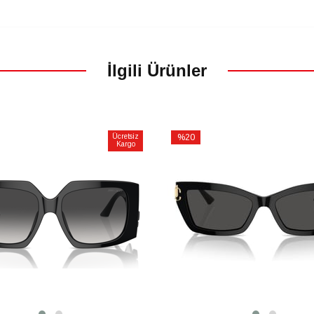
İlgili Ürünler
Ücretsiz
%20
Kargo
İndirim
m
%20İndirim