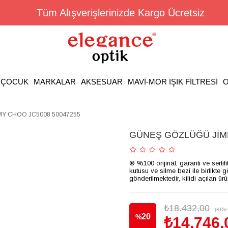
Tüm Alışverişlerinizde Kargo Ücretsiz
ÇOCUK
MARKALAR
AKSESUAR
MAVİ-MOR IŞIK FİLTRESİ
O
Y CHOO JC5008 50047255
GÜNEŞ GÖZLÜĞÜ JİMM
® %100 orijinal, garanti ve sertif
kutusu ve silme bezi ile birlikte 
gönderilmektedir, kilidi açılan ür
₺18.432,00
(KDV 
20
%
₺14.746,