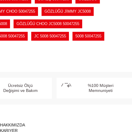
MY CHOO 50047255
GÖZLÜĞÜ JİMMY JC5008
008
GÖZLÜĞÜ CHOO JC5008 50047255
5008 50047255
JC 5008 50047255
5008 50047255
Ücretsiz Ölçü
%100 Müşteri
Değişimi ve Bakım
Memnuniyeti
HAKKIMIZDA
KARIYER