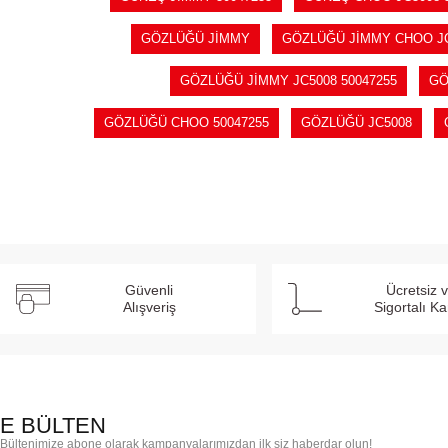
GÖZLÜĞÜ JİMMY
GÖZLÜĞÜ JİMMY CHOO J
GÖZLÜĞÜ JİMMY JC5008 50047255
GÖ
GÖZLÜĞÜ CHOO 50047255
GÖZLÜĞÜ JC5008
Güvenli
Ücretsiz 
Alışveriş
Sigortalı K
E BÜLTEN
Bültenimize abone olarak kampanyalarımızdan ilk siz haberdar olun!