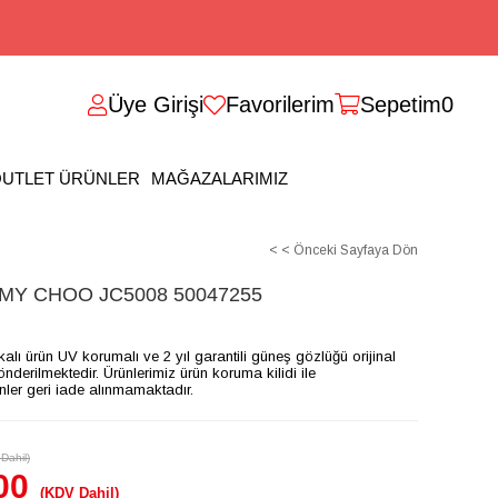
Üye Girişi
Favorilerim
Sepetim
0
UTLET ÜRÜNLER
MAĞAZALARIMIZ
< < Önceki Sayfaya Dön
Y CHOO JC5008 50047255
ikalı ürün UV korumalı ve 2 yıl garantili güneş gözlüğü orijinal
gönderilmektedir. Ürünlerimiz ürün koruma kilidi ile
ünler geri iade alınmamaktadır.
Dahil)
00
(KDV Dahil)