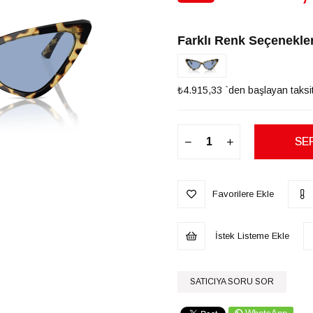
İndirim
Farklı Renk Seçenekler
₺4.915,33
`den başlayan taksit
Favorilere Ekle
İstek Listeme Ekle
SATICIYA SORU SOR