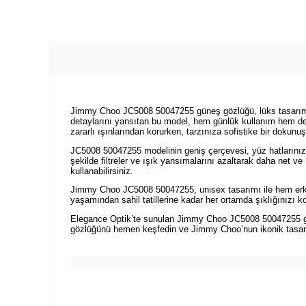
Jimmy Choo JC5008 50047255 güneş gözlüğü, lüks tasarımı ve
detaylarını yansıtan bu model, hem günlük kullanım hem de 
zararlı ışınlarından korurken, tarzınıza sofistike bir dokunuş
JC5008 50047255 modelinin geniş çerçevesi, yüz hatlarınıza
şekilde filtreler ve ışık yansımalarını azaltarak daha net ve
kullanabilirsiniz.
Jimmy Choo JC5008 50047255, unisex tasarımı ile hem erke
yaşamından sahil tatillerine kadar her ortamda şıklığınızı kor
Elegance Optik’te sunulan Jimmy Choo JC5008 50047255 güne
gözlüğünü hemen keşfedin ve Jimmy Choo’nun ikonik tasarımı 