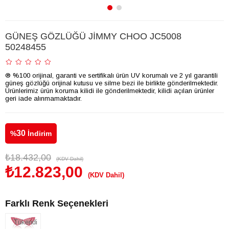
GÜNEŞ GÖZLÜĞÜ JİMMY CHOO JC5008
50248455
® %100 orijinal, garanti ve sertifikalı ürün UV korumalı ve 2 yıl garantili
güneş gözlüğü orijinal kutusu ve silme bezi ile birlikte gönderilmektedir.
Ürünlerimiz ürün koruma kilidi ile gönderilmektedir, kilidi açılan ürünler
geri iade alınmamaktadır.
30
%
İndirim
₺18.432,00
(KDV Dahil)
₺12.823,00
(KDV Dahil)
Farklı Renk Seçenekleri
Tükendi