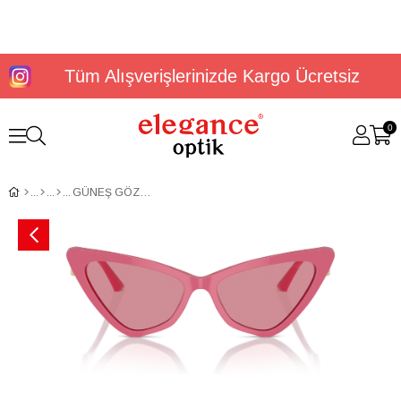
Tüm Alışverişlerinizde Kargo Ücretsiz
0
GÜNEŞ GÖZLÜĞÜ JİMMY CHOO JC5008 50248455