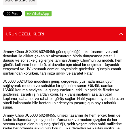
SATICIYA SORU SOR
WhatsApp
ÜRÜN ÖZELLIKLERI
Jimmy Choo JC5008 50248455 güneş gözlüğü, lüks tasarımı ve zarif
detayları ile dikkat çeken bir aksesuardır. Moda dünyasında prestijli
duruşu ve sofistike çizgileriyle tanınan Jimmy Choo'nun bu modeli, hem
günlük kullanım hem de özel davetler için ideal bir seçimdir. Dayanıklı
çerçevesi ve UV korumalı camları sayesinde gözlerinizi güneşin zararlı
ışınlarından korurken, tarzınıza şıklık ve zarafet katar.
JC5008 50248455 modelinin geniş çerçevesi, yüz hatlarınıza uyum
sağlayarak modern ve sofistike bir görünüm sunar. Gözlük camları,
UV400 koruma seviyesi ile güneş ışınlarını etkili bir şekilde filtreler ve
gözlerinizi zararlı ışınlardan korur. Işık yansımalarını azaltan özel
kaplama, daha net ve rahat bir görüş sağlar. Hafif yapısı sayesinde uzun
süreli kullanımda bile konforlu bir deneyim yaşatır, gün boyu rahatlık
sunar.
Jimmy Choo JC5008 50248455, unisex tasarımı ile hem erkek hem de
kadın kullanıcılar için uygundur. Zamansız ve modern çizgileri ile her
sezona uygun olan bu güneş gözlüğü, şehir yaşamından sahil tatillerine
kadar her ortamda şıklığınızı korur. Lüks detayları ve kaliteli işçiliği ile