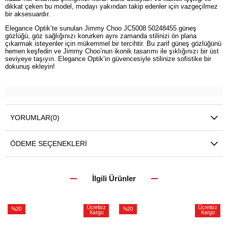
dikkat çeken bu model, modayı yakından takip edenler için vazgeçilmez
bir aksesuardır.
Elegance Optik’te sunulan Jimmy Choo JC5008 50248455 güneş
gözlüğü, göz sağlığınızı korurken aynı zamanda stilinizi ön plana
çıkarmak isteyenler için mükemmel bir tercihtir. Bu zarif güneş gözlüğünü
hemen keşfedin ve Jimmy Choo’nun ikonik tasarımı ile şıklığınızı bir üst
seviyeye taşıyın. Elegance Optik’in güvencesiyle stilinize sofistike bir
dokunuş ekleyin!
YORUMLAR
(0)
ÖDEME SEÇENEKLERI
İlgili Ürünler
Ücretsiz
Ücretsiz
%20
%20
Kargo
Kargo
İndirim
İndirim