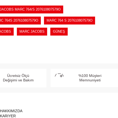
ACOBS MARC 764/S 207610807579O
C 764S 207610807579O
MARC 764 S 207610807579O
ACOBS
MARC JACOBS
GÜNEŞ
Ücretsiz Ölçü
%100 Müşteri
Değişimi ve Bakım
Memnuniyeti
HAKKIMIZDA
KARIYER