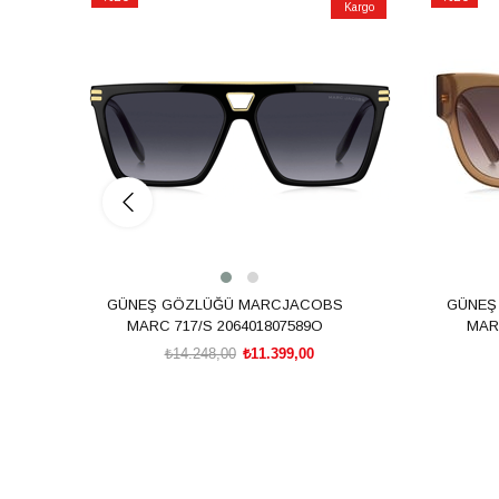
Kargo
İndirim
İndirim
%20İndirim
%20İndiri
GÜNEŞ GÖZLÜĞÜ MARCJACOBS
GÜNEŞ
MARC 717/S 206401807589O
MARC
₺14.248,00
₺11.399,00
SEPETE EKLE