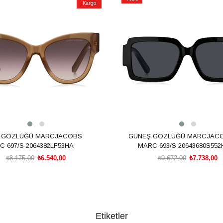
Kargo
İndirim
m
%20İndirim
 GÖZLÜĞÜ MARCJACOBS
GÜNEŞ GÖZLÜĞÜ MARCJAC
 697/S 2064382LF53HA
MARC 693/S 20643680S552
₺8.175,00
₺6.540,00
₺9.672,00
₺7.738,00
SEPETE EKLE
SEPETE EKLE
Etiketler