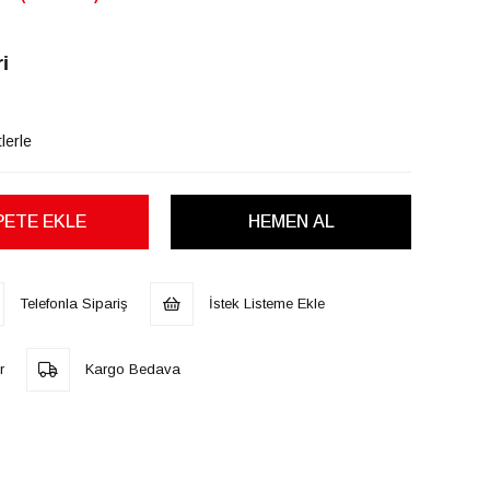
i
lerle
Telefonla Sipariş
İstek Listeme Ekle
r
Kargo Bedava