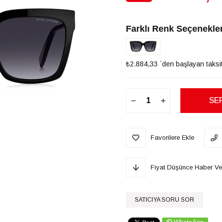
İndirim
Farklı Renk Seçenekler
₺2.884,33
`den başlayan taksit
Favorilere Ekle
Fiyat Düşünce Haber Ve
SATICIYA SORU SOR