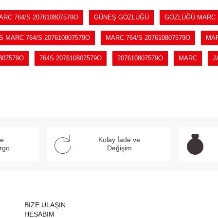
C 764/S 207610807579O
GÜNEŞ GÖZLÜĞÜ
GÖZLÜĞÜ MARC J
 MARC 764/S 207610807579O
MARC 764/S 207610807579O
MAR
0807579O
764S 207610807579O
207610807579O
MARC
J
ve
Kolay İade ve
argo
Değişim
BIZE ULAŞIN
HESABIM