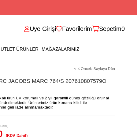
Üye Girişi
Favorilerim
Sepetim
0
UTLET ÜRÜNLER
MAĞAZALARIMIZ
< < Önceki Sayfaya Dön
C JACOBS MARC 764/S 207610807579O
ikalı ürün UV korumalı ve 2 yıl garantili güneş gözlüğü orijinal
gönderilmektedir. Ürünlerimiz ürün koruma kilidi ile
ünler geri iade alınmamaktadır.
Dahil)
0
(KDV Dahil)