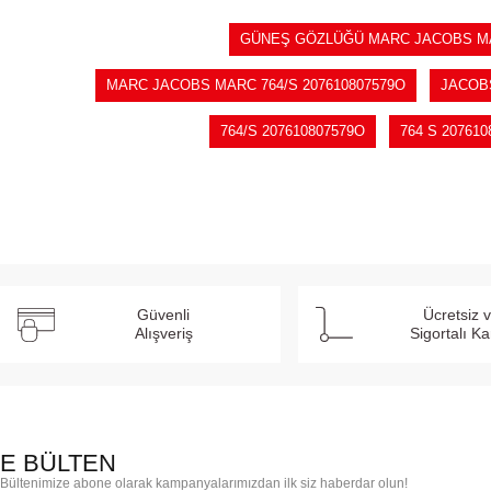
GÜNEŞ GÖZLÜĞÜ MARC JACOBS MAR
MARC JACOBS MARC 764/S 207610807579O
JACOBS
764/S 207610807579O
764 S 20761
Güvenli
Ücretsiz 
Alışveriş
Sigortalı K
E BÜLTEN
Bültenimize abone olarak kampanyalarımızdan ilk siz haberdar olun!