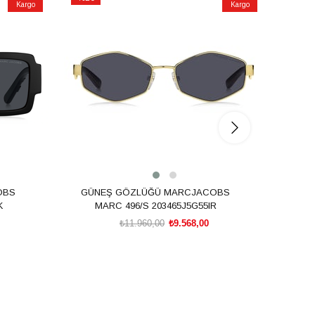
Kargo
Kargo
İndirim
İndirim
%20İndirim
%20İnd
OBS
GÜNEŞ GÖZLÜĞÜ MARCJACOBS
GÜN
K
MARC 496/S 203465J5G55IR
M
₺11.960,00
₺9.568,00
SEPETE EKLE