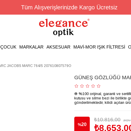
Tüm Alışverişlerinizde Kargo Ücretsiz
ÇOCUK
MARKALAR
AKSESUAR
MAVİ-MOR IŞIK FİLTRESİ
O
C JACOBS MARC 764/S 207610807579O
GÜNEŞ GÖZLÜĞÜ MAR
® %100 orijinal, garanti ve sertif
kutusu ve silme bezi ile birlikte 
gönderilmektedir, kilidi açılan ür
₺10.816,00
(KDV 
20
%
₺8.653,0