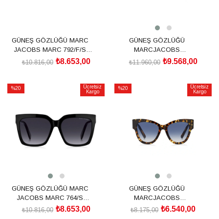
GÜNEŞ GÖZLÜĞÜ MARC
GÜNEŞ GÖZLÜĞÜ
JACOBS MARC 792/F/S
MARCJACOBS
207616WR753IR
2064390865498
₺8.653,00
₺9.568,00
₺10.816,00
₺11.960,00
SEPETE EKLE
SEPETE EKLE
Ücretsiz
Ücretsiz
%20
%20
Kargo
Kargo
İndirim
İndirim
%20İndirim
%20İndirim
GÜNEŞ GÖZLÜĞÜ MARC
GÜNEŞ GÖZLÜĞÜ
JACOBS MARC 764/S
MARCJACOBS
207610807579O
2064380865308
₺8.653,00
₺6.540,00
₺10.816,00
₺8.175,00