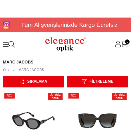
Tüm Alışverişlerinizde Kargo Ücretsiz
0
MARC JACOBS
MARC JACOBS
SIRALAMA
FILTRELEME
Ücretsiz
Ücretsiz
%20
%20
Kargo
Kargo
İndirim
İndirim
%20İndirim
%20İndirim