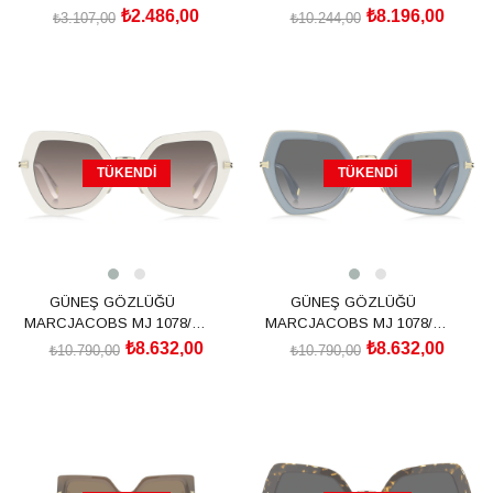
233333TWM53FQ
2064370865408
₺2.486,00
₺8.196,00
₺3.107,00
₺10.244,00
TÜKENDI
TÜKENDI
GÜNEŞ GÖZLÜĞÜ
GÜNEŞ GÖZLÜĞÜ
MARCJACOBS MJ 1078/S
MARCJACOBS MJ 1078/S
205851SZJ52HA
205851PJP529O
₺8.632,00
₺8.632,00
₺10.790,00
₺10.790,00