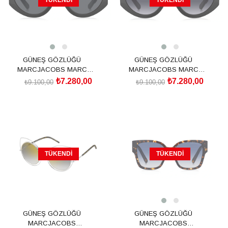
GÜNEŞ GÖZLÜĞÜ
GÜNEŞ GÖZLÜĞÜ
MARCJACOBS MARC
MARCJACOBS MARC
694/G/S 20645980S542K
694/G/S 20645908A549O
₺7.280,00
₺7.280,00
₺9.100,00
₺9.100,00
TÜKENDI
TÜKENDI
GÜNEŞ GÖZLÜĞÜ
GÜNEŞ GÖZLÜĞÜ
MARCJACOBS
MARCJACOBS