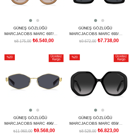
GÜNEŞ GÖZLÜĞÜ
GÜNEŞ GÖZLÜĞÜ
MARCJACOBS MARC 697/S
MARCJACOBS MARC 693/S
2064382LF53HA
20643680S552K
₺6.540,00
₺7.738,00
₺8.175,00
₺9.672,00
SEPETE EKLE
SEPETE EKLE
Ücretsiz
Ücretsiz
%20
%20
Kargo
Kargo
İndirim
İndirim
%20İndirim
%20İndirim
GÜNEŞ GÖZLÜĞÜ
GÜNEŞ GÖZLÜĞÜ
MARCJACOBS MARC 496/S
MARCJACOBS MARC 659/S
203465J5G55IR
205875807539O
₺9.568,00
₺6.823,00
₺11.960,00
₺8.528,00