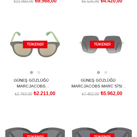
₺9.568,00
₺4.420,00
₺11.960,00
₺5.525,00
SEPETE EKLE
TÜKENDI
TÜKENDI
GÜNEŞ GÖZLÜĞÜ
GÜNEŞ GÖZLÜĞÜ
MARCJACOBS
MARCJACOBS MARC 575/S
MMJ433/S7ZJ49VP
204779RHL599O
₺2.211,00
₺5.962,00
₺2.763,00
₺7.452,00
TÜKENDI
TÜKENDI