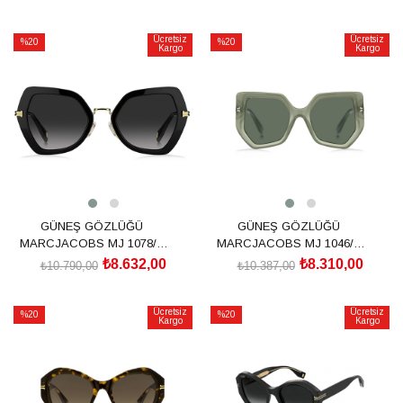
SEPETE EKLE
SEPETE EKLE
Ücretsiz
Ücretsiz
%20
%20
Kargo
Kargo
İndirim
İndirim
%20İndirim
%20İndirim
GÜNEŞ GÖZLÜĞÜ
GÜNEŞ GÖZLÜĞÜ
MARCJACOBS MJ 1078/S
MARCJACOBS MJ 1046/S
205851807529O
2047691ED52QT
₺8.632,00
₺8.310,00
₺10.790,00
₺10.387,00
SEPETE EKLE
SEPETE EKLE
Ücretsiz
Ücretsiz
%20
%20
Kargo
Kargo
İndirim
İndirim
%20İndirim
%20İndirim