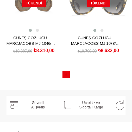
TÜKENDI
TÜKENDI
GÜNEŞ GÖZLÜĞÜ
GÜNEŞ GÖZLÜĞÜ
MARCJACOBS MJ 1046/S
MARCJACOBS MJ 1078/S
20476909Q5270
205851086529O
₺8.310,00
₺8.632,00
₺10.387,00
₺10.790,00
1
Güvenli
Ücretsiz ve
Alışveriş
Sigortalı Kargo