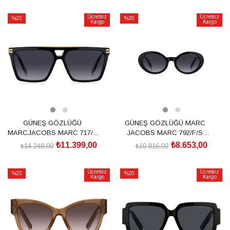
SEPETE EKLE
SEPETE EKLE
Ücretsiz
Ücretsiz
%20
%20
Kargo
Kargo
İndirim
İndirim
%20İndirim
%20İndirim
GÜNEŞ GÖZLÜĞÜ
GÜNEŞ GÖZLÜĞÜ MARC
MARCJACOBS MARC 717/S
JACOBS MARC 792/F/S
206401807589O
207616807539O
₺11.399,00
₺8.653,00
₺14.248,00
₺10.816,00
SEPETE EKLE
SEPETE EKLE
Ücretsiz
Ücretsiz
%20
%20
Kargo
Kargo
İndirim
İndirim
%20İndirim
%20İndirim