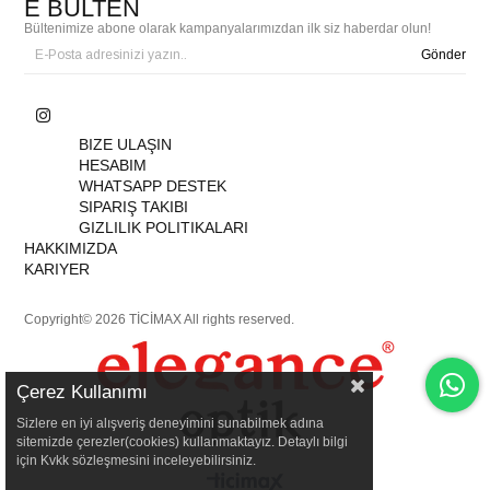
E BÜLTEN
Bültenimize abone olarak kampanyalarımızdan ilk siz haberdar olun!
Gönder
BIZE ULAŞIN
HESABIM
WHATSAPP DESTEK
SIPARIŞ TAKIBI
GIZLILIK POLITIKALARI
HAKKIMIZDA
KARIYER
Copyright© 2026 TİCİMAX All rights reserved.
Çerez Kullanımı
Sizlere en iyi alışveriş deneyimini sunabilmek adına
sitemizde çerezler(cookies) kullanmaktayız. Detaylı bilgi
için Kvkk sözleşmesini inceleyebilirsiniz.