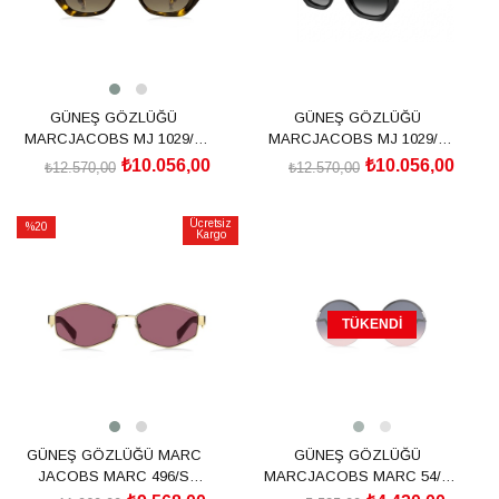
GÜNEŞ GÖZLÜĞÜ
GÜNEŞ GÖZLÜĞÜ
MARCJACOBS MJ 1029/S
MARCJACOBS MJ 1029/S
2040419N451HA
2040417C5519O
₺10.056,00
₺10.056,00
₺12.570,00
₺12.570,00
SEPETE EKLE
SEPETE EKLE
Ücretsiz
%20
Kargo
İndirim
%20İndirim
TÜKENDI
GÜNEŞ GÖZLÜĞÜ MARC
GÜNEŞ GÖZLÜĞÜ
JACOBS MARC 496/S
MARCJACOBS MARC 54/S
203465Y1155VC
23335884J62O5