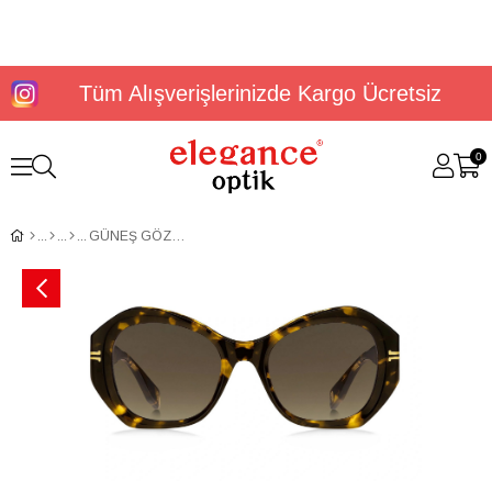
Tüm Alışverişlerinizde Kargo Ücretsiz
0
GÜNEŞ GÖZLÜĞÜ MARCJACOBS MJ 1029/S 2040419N451HA