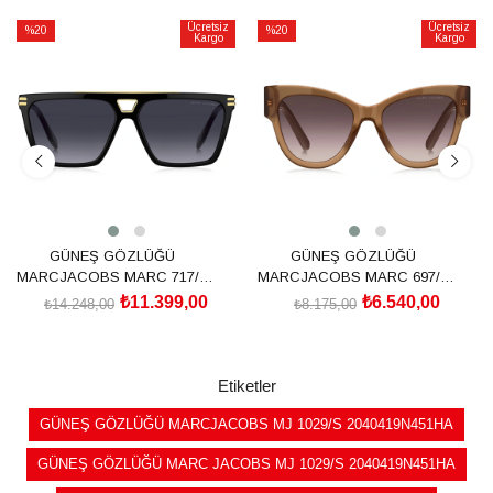
Ücretsiz
Ücretsiz
%20
%20
Kargo
Kargo
İndirim
İndirim
%20İndirim
%20İndirim
GÜNEŞ GÖZLÜĞÜ
GÜNEŞ GÖZLÜĞÜ
MARCJACOBS MARC 717/S
MARCJACOBS MARC 697/S
206401807589O
2064382LF53HA
₺11.399,00
₺6.540,00
₺14.248,00
₺8.175,00
SEPETE EKLE
SEPETE EKLE
Etiketler
GÜNEŞ GÖZLÜĞÜ MARCJACOBS MJ 1029/S 2040419N451HA
GÜNEŞ GÖZLÜĞÜ MARC JACOBS MJ 1029/S 2040419N451HA