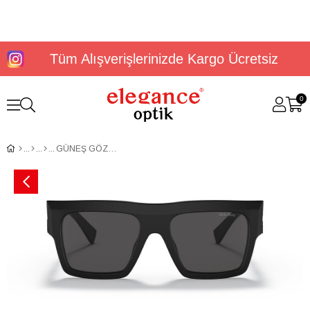
Tüm Alışverişlerinizde Kargo Ücretsiz
0
GÜNEŞ GÖZLÜĞÜ MİU MİU MU 10WS 1BO5S055