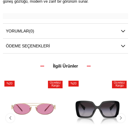
güneş gözlüğü, modern ve zarif bir görünüm sunar.
YORUMLAR
(0)
ÖDEME SEÇENEKLERI
İlgili Ürünler
Ücretsiz
Ücretsiz
%20
%20
Kargo
Kargo
İndirim
İndirim
%20İndirim
%20İndirim