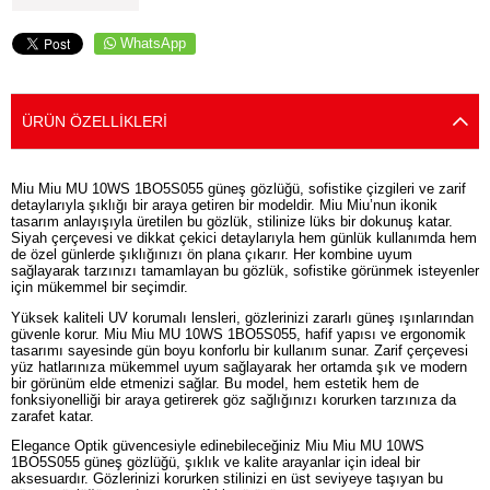
WhatsApp
ÜRÜN ÖZELLIKLERI
Miu Miu MU 10WS 1BO5S055 güneş gözlüğü, sofistike çizgileri ve zarif
detaylarıyla şıklığı bir araya getiren bir modeldir. Miu Miu’nun ikonik
tasarım anlayışıyla üretilen bu gözlük, stilinize lüks bir dokunuş katar.
Siyah çerçevesi ve dikkat çekici detaylarıyla hem günlük kullanımda hem
de özel günlerde şıklığınızı ön plana çıkarır. Her kombine uyum
sağlayarak tarzınızı tamamlayan bu gözlük, sofistike görünmek isteyenler
için mükemmel bir seçimdir.
Yüksek kaliteli UV korumalı lensleri, gözlerinizi zararlı güneş ışınlarından
güvenle korur. Miu Miu MU 10WS 1BO5S055, hafif yapısı ve ergonomik
tasarımı sayesinde gün boyu konforlu bir kullanım sunar. Zarif çerçevesi
yüz hatlarınıza mükemmel uyum sağlayarak her ortamda şık ve modern
bir görünüm elde etmenizi sağlar. Bu model, hem estetik hem de
fonksiyonelliği bir araya getirerek göz sağlığınızı korurken tarzınıza da
zarafet katar.
Elegance Optik güvencesiyle edinebileceğiniz Miu Miu MU 10WS
1BO5S055 güneş gözlüğü, şıklık ve kalite arayanlar için ideal bir
aksesuardır. Gözlerinizi korurken stilinizi en üst seviyeye taşıyan bu