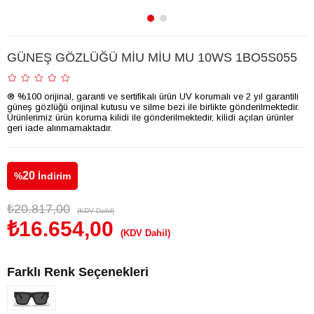
GÜNEŞ GÖZLÜĞÜ MİU MİU MU 10WS 1BO5S055
® %100 orijinal, garanti ve sertifikalı ürün UV korumalı ve 2 yıl garantili
güneş gözlüğü orijinal kutusu ve silme bezi ile birlikte gönderilmektedir.
Ürünlerimiz ürün koruma kilidi ile gönderilmektedir, kilidi açılan ürünler
geri iade alınmamaktadır.
20
%
İndirim
₺20.817,00
(KDV Dahil)
₺16.654,00
(KDV Dahil)
Farklı Renk Seçenekleri