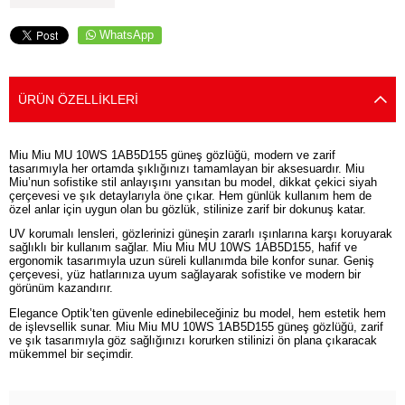
WhatsApp
ÜRÜN ÖZELLIKLERI
Miu Miu MU 10WS 1AB5D155 güneş gözlüğü, modern ve zarif
tasarımıyla her ortamda şıklığınızı tamamlayan bir aksesuardır. Miu
Miu’nun sofistike stil anlayışını yansıtan bu model, dikkat çekici siyah
çerçevesi ve şık detaylarıyla öne çıkar. Hem günlük kullanım hem de
özel anlar için uygun olan bu gözlük, stilinize zarif bir dokunuş katar.
UV korumalı lensleri, gözlerinizi güneşin zararlı ışınlarına karşı koruyarak
sağlıklı bir kullanım sağlar. Miu Miu MU 10WS 1AB5D155, hafif ve
ergonomik tasarımıyla uzun süreli kullanımda bile konfor sunar. Geniş
çerçevesi, yüz hatlarınıza uyum sağlayarak sofistike ve modern bir
görünüm kazandırır.
Elegance Optik’ten güvenle edinebileceğiniz bu model, hem estetik hem
de işlevsellik sunar. Miu Miu MU 10WS 1AB5D155 güneş gözlüğü, zarif
ve şık tasarımıyla göz sağlığınızı korurken stilinizi ön plana çıkaracak
mükemmel bir seçimdir.