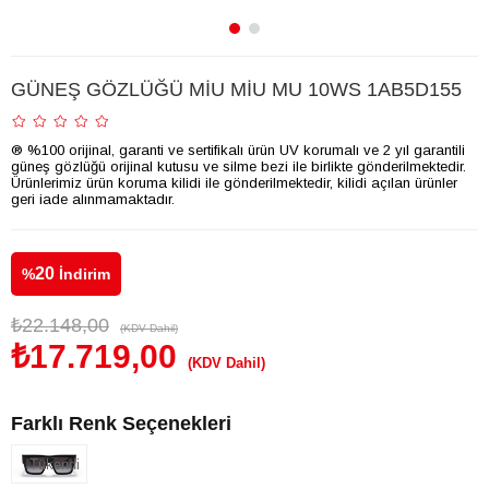
GÜNEŞ GÖZLÜĞÜ MİU MİU MU 10WS 1AB5D155
® %100 orijinal, garanti ve sertifikalı ürün UV korumalı ve 2 yıl garantili
güneş gözlüğü orijinal kutusu ve silme bezi ile birlikte gönderilmektedir.
Ürünlerimiz ürün koruma kilidi ile gönderilmektedir, kilidi açılan ürünler
geri iade alınmamaktadır.
20
%
İndirim
₺22.148,00
(KDV Dahil)
₺17.719,00
(KDV Dahil)
Farklı Renk Seçenekleri
Tükendi