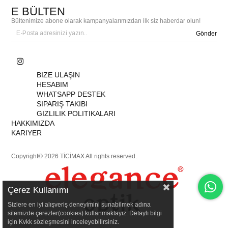
E BÜLTEN
Bültenimize abone olarak kampanyalarımızdan ilk siz haberdar olun!
Gönder
BIZE ULAŞIN
HESABIM
WHATSAPP DESTEK
SIPARIŞ TAKIBI
GIZLILIK POLITIKALARI
HAKKIMIZDA
KARIYER
Copyright© 2026 TİCİMAX All rights reserved.
Çerez Kullanımı
Sizlere en iyi alışveriş deneyimini sunabilmek adına
sitemizde çerezler(cookies) kullanmaktayız. Detaylı bilgi
için Kvkk sözleşmesini inceleyebilirsiniz.