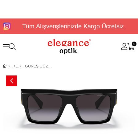
Tüm Alışverişlerinizde Kargo Ücretsiz
0
GÜNEŞ GÖZLÜĞÜ MİU MİU MU 10WS 1AB5D155