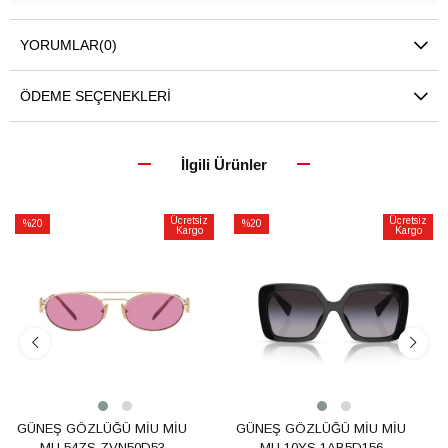
YORUMLAR
(0)
ÖDEME SEÇENEKLERI
İlgili Ürünler
Ücretsiz
Ücretsiz
%20
%20
Kargo
Kargo
İndirim
İndirim
%20İndirim
%20İndirim
GÜNEŞ GÖZLÜĞÜ MİU MİU
GÜNEŞ GÖZLÜĞÜ MİU MİU
MU 54ZS ZVN50D53
MU 10YS 1AB5D156